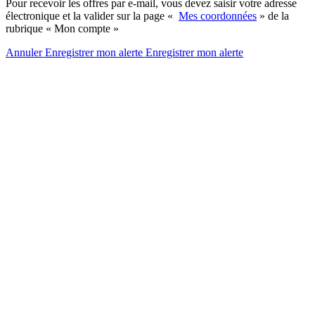
Pour recevoir les offres par e-mail, vous devez saisir votre adresse
électronique et la valider sur la page «
Mes coordonnées
» de la
rubrique « Mon compte »
Annuler
Enregistrer mon alerte
Enregistrer
mon alerte