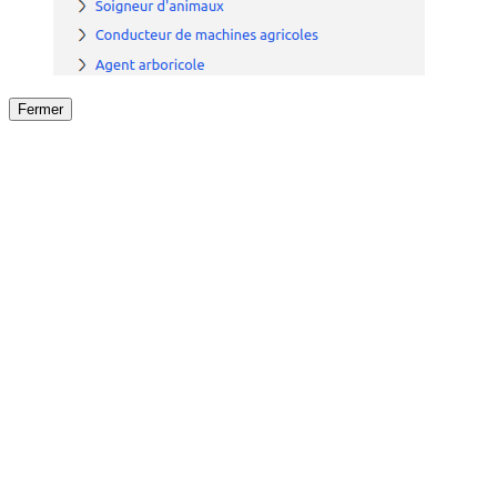
Fermer
Fermer
le détail de l'offre
/
Offre
sur
Offre précéden