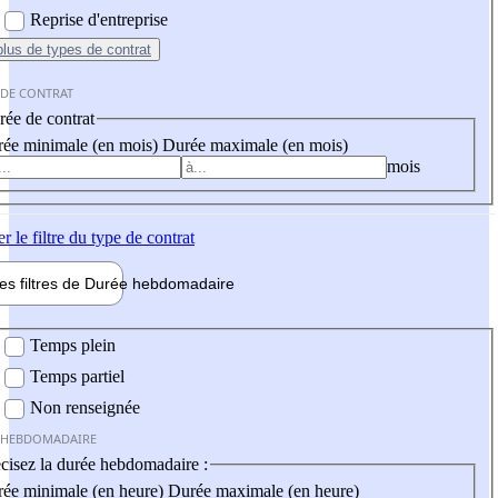
Reprise d'entreprise
plus
de types de contrat
 DE CONTRAT
ée de contrat
ée minimale (en mois)
Durée maximale (en mois)
mois
er
le filtre du type de contrat
les filtres de
Durée hebdo
madaire
 hebdomadaire
Temps plein
Temps partiel
Non renseignée
 HEBDOMADAIRE
cisez la durée hebdomadaire :
ée minimale (en heure)
Durée maximale (en heure)