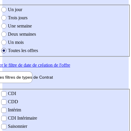
e création de l'offre
Un jour
Trois jours
Une semaine
Deux semaines
Un mois
Toutes les offres
er
le filtre de date de création de l'offre
les filtres de types de
Contrat
de contrat
CDI
CDD
Intérim
CDI Intérimaire
Saisonnier