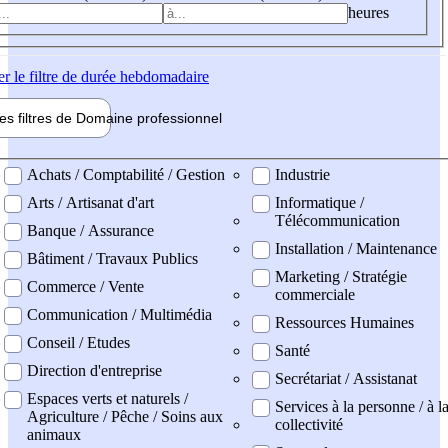
heures
er
le filtre de durée hebdomadaire
les filtres de
Domaine pro
fessionnel
ne professionel
Achats / Comptabilité / Gestion
Industrie
Arts / Artisanat d'art
Informatique /
Télécommunication
Banque / Assurance
Installation / Maintenance
Bâtiment / Travaux Publics
Marketing / Stratégie
Commerce / Vente
commerciale
Communication / Multimédia
Ressources Humaines
Conseil / Etudes
Santé
Direction d'entreprise
Secrétariat / Assistanat
Espaces verts et naturels /
Services à la personne / à l
Agriculture / Pêche / Soins aux
collectivité
animaux