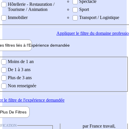
Spectacle
Hôtellerie - Restauration /
Tourisme / Animation
Sport
Immobilier
Transport / Logistique
Appliquer
le filtre du domaine professi
es filtres liés à l'
Expérience
demandée
ience demandée
Moins de 1 an
De 1 à 3 ans
Plus de 3 ans
Non renseignée
er
le filtre de l'expérience demandée
Plus De
Filtres
IFICATION
par France travail,