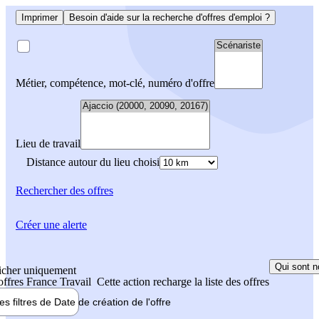
Imprimer
Besoin d'aide sur la recherche d'offres d'emploi ?
Métier, compétence, mot-clé, numéro d'offre
Lieu de travail
Distance autour du lieu choisi
Rechercher
des offres
Créer une alerte
Qui sont n
icher uniquement
 offres France Travail
Cette action recharge la liste des offres
les filtres de
Date de création
de l'offre