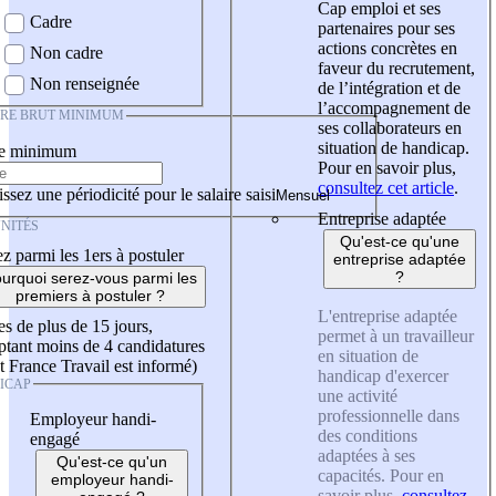
Cap emploi et ses
Cadre
partenaires pour ses
actions concrètes en
Non cadre
faveur du recrutement,
Non renseignée
de l’intégration et de
l’accompagnement de
IRE BRUT MINIMUM
ses collaborateurs en
situation de handicap.
re minimum
Pour en savoir plus,
consultez cet article
.
ssez une périodicité pour le salaire saisi
Entreprise adaptée
NITÉS
Qu'est-ce qu'une
z parmi les 1ers à postuler
entreprise adaptée
?
urquoi serez-vous parmi les
premiers à postuler ?
L'entreprise adaptée
es de plus de 15 jours,
permet à un travailleur
tant moins de 4 candidatures
en situation de
t France Travail est informé)
handicap d'exercer
ICAP
une activité
professionnelle dans
Employeur handi-
des conditions
engagé
adaptées à ses
Qu'est-ce qu'un
capacités. Pour en
employeur handi-
savoir plus,
consultez