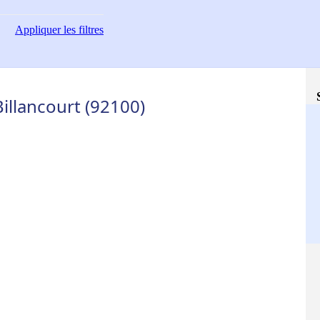
Appliquer
les filtres
illancourt (92100)