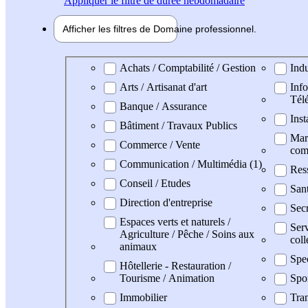
Appliquer
le filtre de durée hebdomadaire
Afficher les filtres de
Domaine pro
fessionnel
Domaine professionel
Achats / Comptabilité / Gestion
Indu
Arts / Artisanat d'art
Info
Tél
Banque / Assurance
Inst
Bâtiment / Travaux Publics
Mark
Commerce / Vente
com
Communication / Multimédia (1)
Res
Conseil / Etudes
San
Direction d'entreprise
Secr
Espaces verts et naturels /
Serv
Agriculture / Pêche / Soins aux
coll
animaux
Spe
Hôtellerie - Restauration /
Tourisme / Animation
Spo
Immobilier
Tran