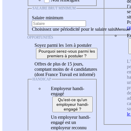
de
l
SALAIRE BRUT MINIMUM
se
si
Salaire minimum
Po
co
Choisissez une périodicité pour le salaire saisi
En
OPPORTUNITÉS
Soyez parmi les 1ers à postuler
Pourquoi serez-vous parmi les
premiers à postuler ?
L'
Offres de plus de 15 jours,
pe
comptant moins de 4 candidatures
en
(dont France Travail est informé)
ha
HANDICAP
un
pr
Employeur handi-
de
engagé
ad
Qu'est-ce qu'un
ca
employeur handi-
sa
engagé ?
le
Un employeur handi-
engagé est un
employeur reconnu