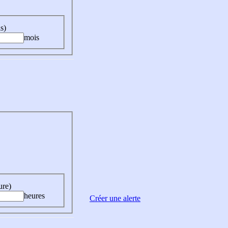
s)
mois
ure)
heures
Créer une alerte