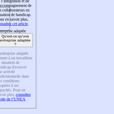
 l’intégration et de
’accompagnement de
s collaborateurs en
tuation de handicap.
ur en savoir plus,
nsultez cet article
.
treprise adaptée
Qu'est-ce qu'une
entreprise adaptée
?
entreprise adaptée
rmet à un travailleur
 situation de
ndicap d'exercer
e activité
ofessionnelle dans
s conditions
aptées à ses
pacités. Pour en
voir plus,
consultez
 site de l’UNEA
.