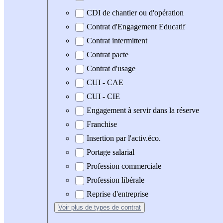
CDI de chantier ou d'opération
Contrat d'Engagement Educatif
Contrat intermittent
Contrat pacte
Contrat d'usage
CUI - CAE
CUI - CIE
Engagement à servir dans la réserve
Franchise
Insertion par l'activ.éco.
Portage salarial
Profession commerciale
Profession libérale
Reprise d'entreprise
Voir plus
de types de contrat