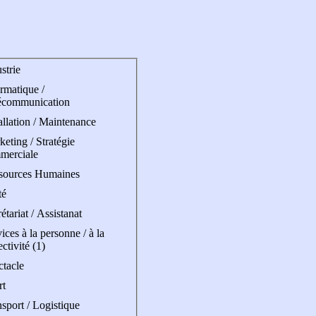
strie
rmatique /
écommunication
allation / Maintenance
eting / Stratégie
merciale
sources Humaines
té
étariat / Assistanat
ices à la personne / à la
ectivité (1)
ctacle
rt
sport / Logistique