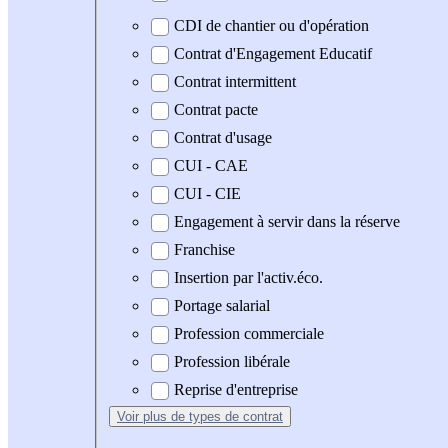
CDI de chantier ou d'opération
Contrat d'Engagement Educatif
Contrat intermittent
Contrat pacte
Contrat d'usage
CUI - CAE
CUI - CIE
Engagement à servir dans la réserve
Franchise
Insertion par l'activ.éco.
Portage salarial
Profession commerciale
Profession libérale
Reprise d'entreprise
Voir plus
de types de contrat