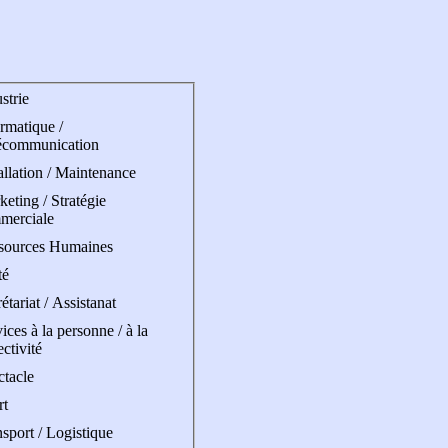
strie
rmatique /
écommunication
allation / Maintenance
eting / Stratégie
merciale
sources Humaines
té
étariat / Assistanat
ices à la personne / à la
ectivité
ctacle
rt
sport / Logistique