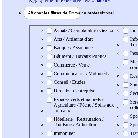
Appliquer
le filtre de durée hebdomadaire
Afficher les filtres de
Domaine pro
fessionnel
Domaine professionel
Achats / Comptabilité / Gestion
Indu
Arts / Artisanat d'art
Info
Tél
Banque / Assurance
Inst
Bâtiment / Travaux Publics
Mark
Commerce / Vente
com
Communication / Multimédia
Res
Conseil / Etudes
San
Direction d'entreprise
Secr
Espaces verts et naturels /
Serv
Agriculture / Pêche / Soins aux
coll
animaux
Spe
Hôtellerie - Restauration /
Tourisme / Animation
Spo
Immobilier
Tran