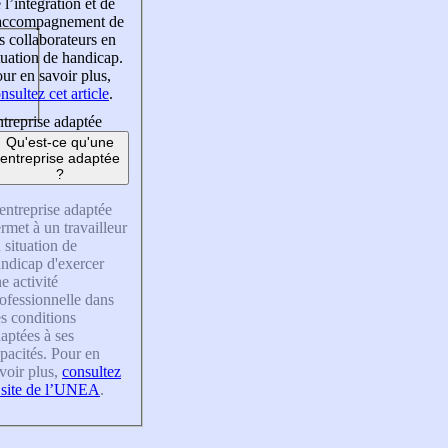
 l’intégration et de
’accompagnement de
s collaborateurs en
tuation de handicap.
ur en savoir plus,
nsultez cet article
.
treprise adaptée
Qu'est-ce qu'une
entreprise adaptée
?
entreprise adaptée
rmet à un travailleur
 situation de
ndicap d'exercer
e activité
ofessionnelle dans
s conditions
aptées à ses
pacités. Pour en
voir plus,
consultez
 site de l’UNEA
.