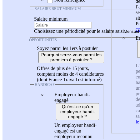
de
l
SALAIRE BRUT MINIMUM
se
si
Salaire minimum
Po
co
Choisissez une périodicité pour le salaire saisi
En
OPPORTUNITÉS
Soyez parmi les 1ers à postuler
Pourquoi serez-vous parmi les
premiers à postuler ?
L'
Offres de plus de 15 jours,
pe
comptant moins de 4 candidatures
en
(dont France Travail est informé)
ha
HANDICAP
un
pr
Employeur handi-
de
engagé
ad
Qu'est-ce qu'un
ca
employeur handi-
sa
engagé ?
le
Un employeur handi-
engagé est un
employeur reconnu