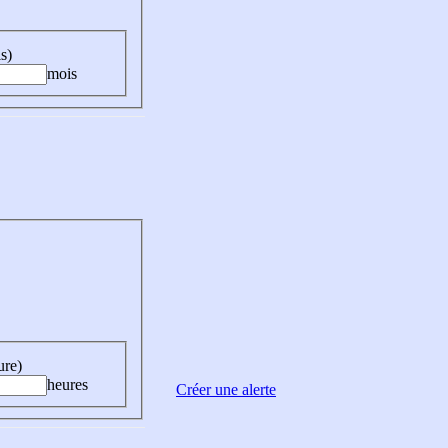
s)
mois
ure)
heures
Créer une alerte