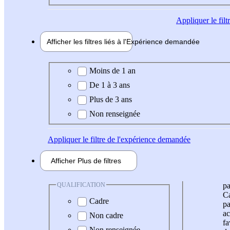
Appliquer
le fil
Afficher les filtres liés à l'
Expérience
demandée
Expérience demandée
Moins de 1 an
De 1 à 3 ans
Plus de 3 ans
Non renseignée
Appliquer
le filtre de l'expérience demandée
Afficher
Plus de
filtres
QUALIFICATION
pa
Ca
Cadre
pa
ac
Non cadre
fa
Non renseignée