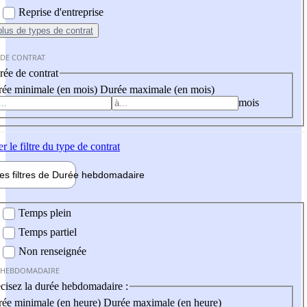
Reprise d'entreprise
plus
de types de contrat
 DE CONTRAT
ée de contrat
ée minimale (en mois)
Durée maximale (en mois)
mois
er
le filtre du type de contrat
les filtres de
Durée hebdo
madaire
 hebdomadaire
Temps plein
Temps partiel
Non renseignée
 HEBDOMADAIRE
cisez la durée hebdomadaire :
ée minimale (en heure)
Durée maximale (en heure)