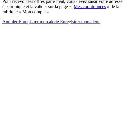
Pour recevoir les offres par e-mail, vous devez saisir votre adresse
électronique et la valider sur la page «
Mes coordonnées
» de la
rubrique « Mon compte »
Annuler
Enregistrer mon alerte
Enregistrer
mon alerte