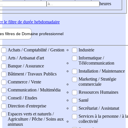
heures
er
le filtre de durée hebdomadaire
les filtres de
Domaine pro
fessionnel
ne professionel
Achats / Comptabilité / Gestion
Industrie
Arts / Artisanat d'art
Informatique /
Télécommunication
Banque / Assurance
Installation / Maintenance
Bâtiment / Travaux Publics
Marketing / Stratégie
Commerce / Vente
commerciale
Communication / Multimédia
Ressources Humaines
Conseil / Etudes
Santé
Direction d'entreprise
Secrétariat / Assistanat
Espaces verts et naturels /
Services à la personne / à l
Agriculture / Pêche / Soins aux
collectivité
animaux