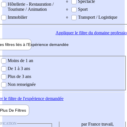
Spectacle
Hôtellerie - Restauration /
Tourisme / Animation
Sport
Immobilier
Transport / Logistique
Appliquer
le filtre du domaine professi
es filtres liés à l'
Expérience
demandée
ience demandée
Moins de 1 an
De 1 à 3 ans
Plus de 3 ans
Non renseignée
er
le filtre de l'expérience demandée
Plus De
Filtres
IFICATION
par France travail,