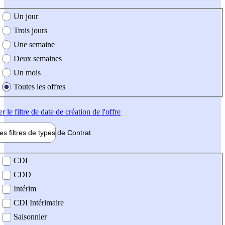
e création de l'offre
Un jour
Trois jours
Une semaine
Deux semaines
Un mois
Toutes les offres
er
le filtre de date de création de l'offre
les filtres de types de
Contrat
de contrat
CDI
CDD
Intérim
CDI Intérimaire
Saisonnier