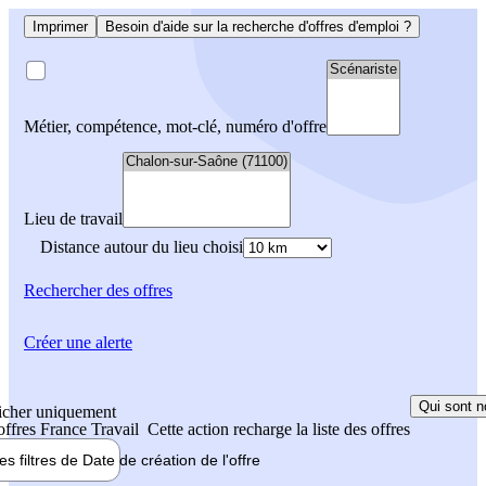
Imprimer
Besoin d'aide sur la recherche d'offres d'emploi ?
Métier, compétence, mot-clé, numéro d'offre
Lieu de travail
Distance autour du lieu choisi
Rechercher
des offres
Créer une alerte
Qui sont n
icher uniquement
 offres France Travail
Cette action recharge la liste des offres
les filtres de
Date de création
de l'offre