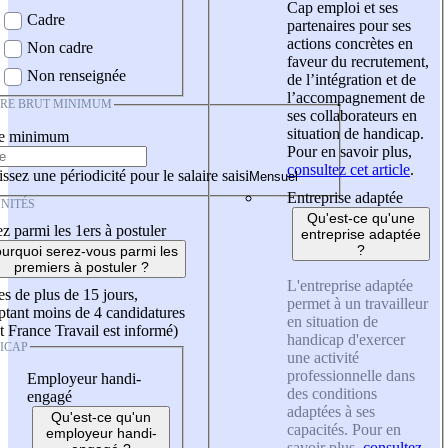
Cap emploi et ses
Cadre
partenaires pour ses
actions concrètes en
Non cadre
faveur du recrutement,
Non renseignée
de l’intégration et de
l’accompagnement de
IRE BRUT MINIMUM
ses collaborateurs en
situation de handicap.
re minimum
Pour en savoir plus,
consultez cet article
.
ssez une périodicité pour le salaire saisi
Entreprise adaptée
NITÉS
Qu'est-ce qu'une
z parmi les 1ers à postuler
entreprise adaptée
?
urquoi serez-vous parmi les
premiers à postuler ?
L'entreprise adaptée
es de plus de 15 jours,
permet à un travailleur
tant moins de 4 candidatures
en situation de
t France Travail est informé)
handicap d'exercer
ICAP
une activité
professionnelle dans
Employeur handi-
des conditions
engagé
adaptées à ses
Qu'est-ce qu'un
capacités. Pour en
employeur handi-
savoir plus,
consultez