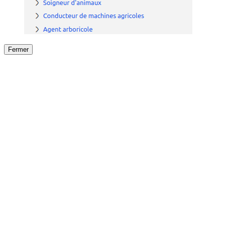
Fermer
Fermer
le détail de l'offre
/
Offre
sur
Offre précéden