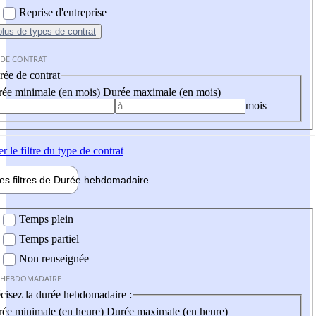
Reprise d'entreprise
plus
de types de contrat
 DE CONTRAT
ée de contrat
ée minimale (en mois)
Durée maximale (en mois)
mois
er
le filtre du type de contrat
les filtres de
Durée hebdo
madaire
 hebdomadaire
Temps plein
Temps partiel
Non renseignée
 HEBDOMADAIRE
cisez la durée hebdomadaire :
ée minimale (en heure)
Durée maximale (en heure)