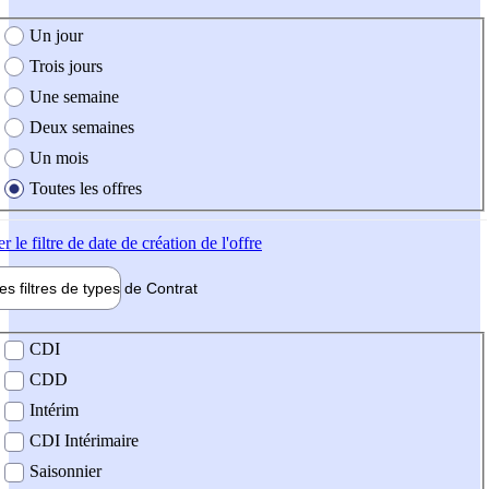
e création de l'offre
Un jour
Trois jours
Une semaine
Deux semaines
Un mois
Toutes les offres
er
le filtre de date de création de l'offre
les filtres de types de
Contrat
de contrat
CDI
CDD
Intérim
CDI Intérimaire
Saisonnier