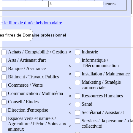
heures
er
le filtre de durée hebdomadaire
les filtres de
Domaine pro
fessionnel
ne professionel
Achats / Comptabilité / Gestion
Industrie
Arts / Artisanat d'art
Informatique /
Télécommunication
Banque / Assurance
Installation / Maintenance
Bâtiment / Travaux Publics
Marketing / Stratégie
Commerce / Vente
commerciale
Communication / Multimédia
Ressources Humaines
Conseil / Etudes
Santé
Direction d'entreprise
Secrétariat / Assistanat
Espaces verts et naturels /
Services à la personne / à l
Agriculture / Pêche / Soins aux
collectivité
animaux