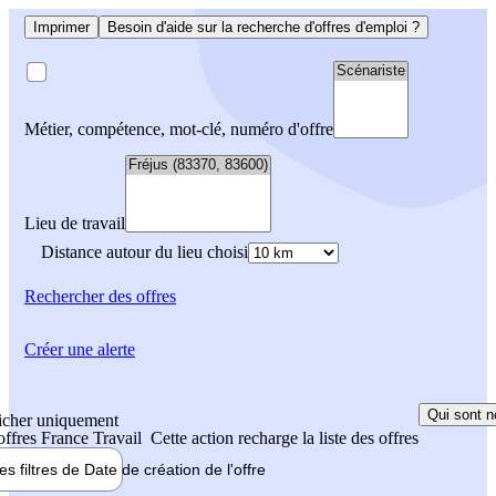
Imprimer
Besoin d'aide sur la recherche d'offres d'emploi ?
Métier, compétence, mot-clé, numéro d'offre
Lieu de travail
Distance autour du lieu choisi
Rechercher
des offres
Créer une alerte
Qui sont n
icher uniquement
 offres France Travail
Cette action recharge la liste des offres
les filtres de
Date de création
de l'offre