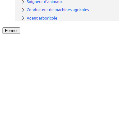
Fermer
Fermer
le détail de l'offre
/
Offre
sur
Offre précéden