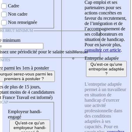
Cap emploi et ses
Cadre
partenaires pour ses
actions concrètes en
Non cadre
faveur du recrutement,
Non renseignée
de l’intégration et de
l’accompagnement de
IRE BRUT MINIMUM
ses collaborateurs en
situation de handicap.
re minimum
Pour en savoir plus,
consultez cet article
.
ssez une périodicité pour le salaire saisi
Entreprise adaptée
NITÉS
Qu'est-ce qu'une
z parmi les 1ers à postuler
entreprise adaptée
?
urquoi serez-vous parmi les
premiers à postuler ?
L'entreprise adaptée
es de plus de 15 jours,
permet à un travailleur
tant moins de 4 candidatures
en situation de
t France Travail est informé)
handicap d'exercer
ICAP
une activité
professionnelle dans
Employeur handi-
des conditions
engagé
adaptées à ses
Qu'est-ce qu'un
capacités. Pour en
employeur handi-
savoir plus,
consultez