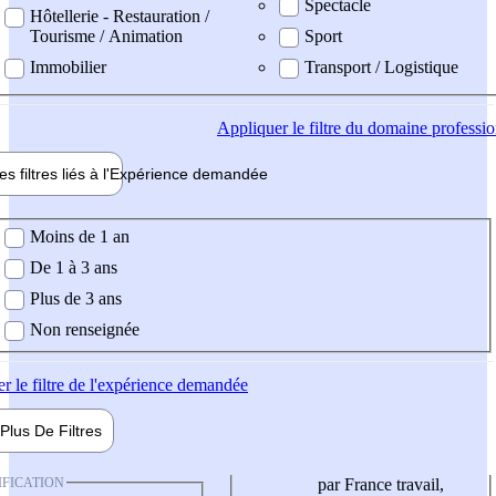
Spectacle
Hôtellerie - Restauration /
Tourisme / Animation
Sport
Immobilier
Transport / Logistique
Appliquer
le filtre du domaine professi
es filtres liés à l'
Expérience
demandée
ience demandée
Moins de 1 an
De 1 à 3 ans
Plus de 3 ans
Non renseignée
er
le filtre de l'expérience demandée
Plus De
Filtres
IFICATION
par France travail,