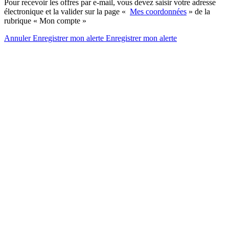
Pour recevoir les offres par e-mail, vous devez saisir votre adresse
électronique et la valider sur la page «
Mes coordonnées
» de la
rubrique « Mon compte »
Annuler
Enregistrer mon alerte
Enregistrer
mon alerte