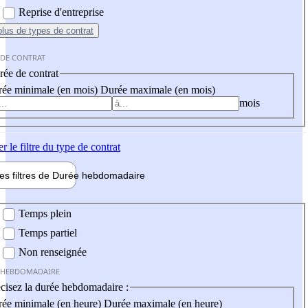
Reprise d'entreprise
plus
de types de contrat
 DE CONTRAT
ée de contrat
ée minimale (en mois)
Durée maximale (en mois)
mois
er
le filtre du type de contrat
les filtres de
Durée hebdo
madaire
 hebdomadaire
Temps plein
Temps partiel
Non renseignée
 HEBDOMADAIRE
cisez la durée hebdomadaire :
ée minimale (en heure)
Durée maximale (en heure)