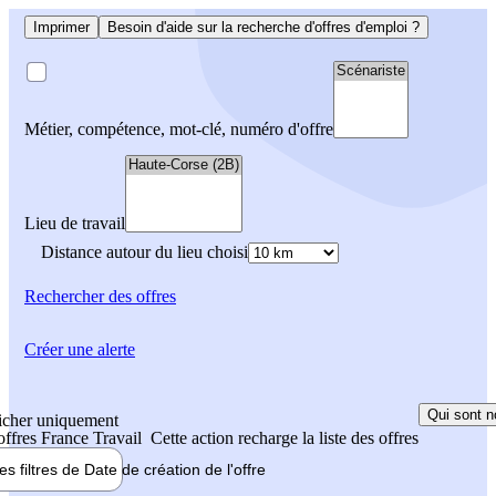
Imprimer
Besoin d'aide sur la recherche d'offres d'emploi ?
Métier, compétence, mot-clé, numéro d'offre
Lieu de travail
Distance autour du lieu choisi
Rechercher
des offres
Créer une alerte
Qui sont n
icher uniquement
 offres France Travail
Cette action recharge la liste des offres
les filtres de
Date de création
de l'offre