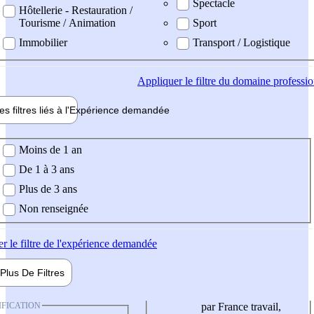
Spectacle
Hôtellerie - Restauration /
Tourisme / Animation
Sport
Immobilier
Transport / Logistique
Appliquer
le filtre du domaine professi
es filtres liés à l'
Expérience
demandée
ience demandée
Moins de 1 an
De 1 à 3 ans
Plus de 3 ans
Non renseignée
er
le filtre de l'expérience demandée
Plus De
Filtres
IFICATION
par France travail,