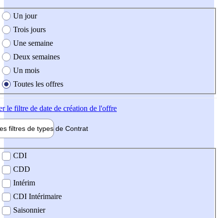
e création de l'offre
Un jour
Trois jours
Une semaine
Deux semaines
Un mois
Toutes les offres
er
le filtre de date de création de l'offre
les filtres de types de
Contrat
de contrat
CDI
CDD
Intérim
CDI Intérimaire
Saisonnier