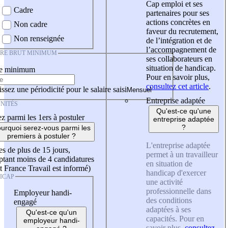
Cap emploi et ses
Cadre
partenaires pour ses
actions concrètes en
Non cadre
faveur du recrutement,
Non renseignée
de l’intégration et de
l’accompagnement de
IRE BRUT MINIMUM
ses collaborateurs en
situation de handicap.
re minimum
Pour en savoir plus,
consultez cet article
.
ssez une périodicité pour le salaire saisi
Entreprise adaptée
NITÉS
Qu'est-ce qu'une
z parmi les 1ers à postuler
entreprise adaptée
?
urquoi serez-vous parmi les
premiers à postuler ?
L'entreprise adaptée
es de plus de 15 jours,
permet à un travailleur
tant moins de 4 candidatures
en situation de
t France Travail est informé)
handicap d'exercer
ICAP
une activité
professionnelle dans
Employeur handi-
des conditions
engagé
adaptées à ses
Qu'est-ce qu'un
capacités. Pour en
employeur handi-
savoir plus,
consultez