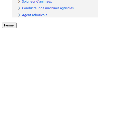
Fermer
Fermer
le détail de l'offre
/
Offre
sur
Offre précéden