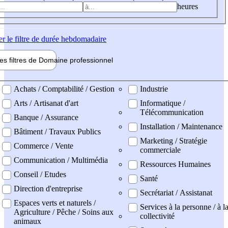
heures
er
le filtre de durée hebdomadaire
les filtres de
Domaine pro
fessionnel
ne professionel
Achats / Comptabilité / Gestion
Industrie
Arts / Artisanat d'art
Informatique /
Télécommunication
Banque / Assurance
Installation / Maintenance
Bâtiment / Travaux Publics
Marketing / Stratégie
Commerce / Vente
commerciale
Communication / Multimédia
Ressources Humaines
Conseil / Etudes
Santé
Direction d'entreprise
Secrétariat / Assistanat
Espaces verts et naturels /
Services à la personne / à l
Agriculture / Pêche / Soins aux
collectivité
animaux