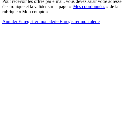
Pour recevoir les offres par e-mail, vous devez saisir votre adresse
électronique et la valider sur la page «
Mes coordonnées
» de la
rubrique « Mon compte »
Annuler
Enregistrer mon alerte
Enregistrer
mon alerte