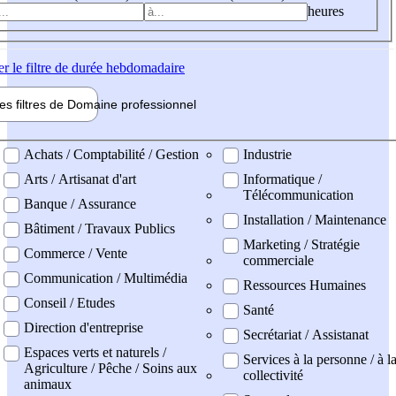
heures
er
le filtre de durée hebdomadaire
les filtres de
Domaine pro
fessionnel
ne professionel
Achats / Comptabilité / Gestion
Industrie
Arts / Artisanat d'art
Informatique /
Télécommunication
Banque / Assurance
Installation / Maintenance
Bâtiment / Travaux Publics
Marketing / Stratégie
Commerce / Vente
commerciale
Communication / Multimédia
Ressources Humaines
Conseil / Etudes
Santé
Direction d'entreprise
Secrétariat / Assistanat
Espaces verts et naturels /
Services à la personne / à l
Agriculture / Pêche / Soins aux
collectivité
animaux