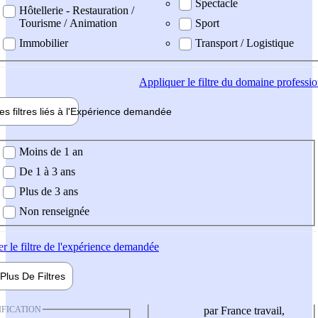
Spectacle
Hôtellerie - Restauration /
Tourisme / Animation
Sport
Immobilier
Transport / Logistique
Appliquer
le filtre du domaine professi
es filtres liés à l'
Expérience
demandée
ience demandée
Moins de 1 an
De 1 à 3 ans
Plus de 3 ans
Non renseignée
er
le filtre de l'expérience demandée
Plus De
Filtres
IFICATION
par France travail,