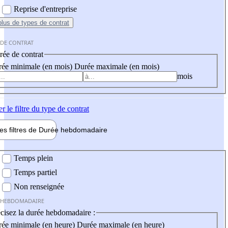
Reprise d'entreprise
plus
de types de contrat
 DE CONTRAT
ée de contrat
ée minimale (en mois)
Durée maximale (en mois)
mois
er
le filtre du type de contrat
les filtres de
Durée hebdo
madaire
 hebdomadaire
Temps plein
Temps partiel
Non renseignée
 HEBDOMADAIRE
cisez la durée hebdomadaire :
ée minimale (en heure)
Durée maximale (en heure)