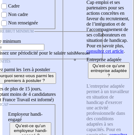
Cap emploi et ses
Cadre
partenaires pour ses
actions concrètes en
Non cadre
faveur du recrutement,
Non renseignée
de l’intégration et de
l’accompagnement de
IRE BRUT MINIMUM
ses collaborateurs en
situation de handicap.
re minimum
Pour en savoir plus,
consultez cet article
.
ssez une périodicité pour le salaire saisi
Entreprise adaptée
NITÉS
Qu'est-ce qu'une
z parmi les 1ers à postuler
entreprise adaptée
?
urquoi serez-vous parmi les
premiers à postuler ?
L'entreprise adaptée
es de plus de 15 jours,
permet à un travailleur
tant moins de 4 candidatures
en situation de
t France Travail est informé)
handicap d'exercer
ICAP
une activité
professionnelle dans
Employeur handi-
des conditions
engagé
adaptées à ses
Qu'est-ce qu'un
capacités. Pour en
employeur handi-
savoir plus,
consultez