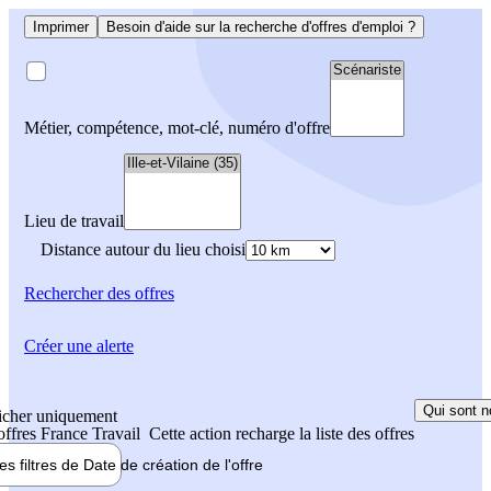
Imprimer
Besoin d'aide sur la recherche d'offres d'emploi ?
Métier, compétence, mot-clé, numéro d'offre
Lieu de travail
Distance autour du lieu choisi
Rechercher
des offres
Créer une alerte
Qui sont n
icher uniquement
 offres France Travail
Cette action recharge la liste des offres
les filtres de
Date de création
de l'offre