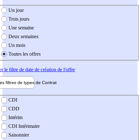
e création de l'offre
Un jour
Trois jours
Une semaine
Deux semaines
Un mois
Toutes les offres
er
le filtre de date de création de l'offre
les filtres de types de
Contrat
de contrat
CDI
CDD
Intérim
CDI Intérimaire
Saisonnier