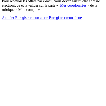
Pour recevoir les offres par e-mail, vous devez saisir votre adresse
électronique et la valider sur la page «
Mes coordonnées
» de la
rubrique « Mon compte »
Annuler
Enregistrer mon alerte
Enregistrer
mon alerte