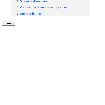
Fermer
Fermer
le détail de l'offre
/
Offre
sur
Offre précéden