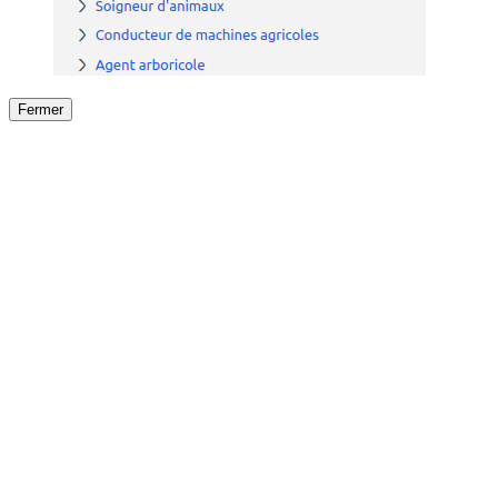
Fermer
Fermer
le détail de l'offre
/
Offre
sur
Offre précéden