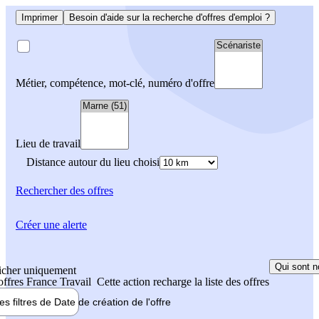
Imprimer
Besoin d'aide sur la recherche d'offres d'emploi ?
Métier, compétence, mot-clé, numéro d'offre
Lieu de travail
Distance autour du lieu choisi
Rechercher
des offres
Créer une alerte
Qui sont n
icher uniquement
 offres France Travail
Cette action recharge la liste des offres
les filtres de
Date de création
de l'offre