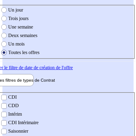
e création de l'offre
Un jour
Trois jours
Une semaine
Deux semaines
Un mois
Toutes les offres
er
le filtre de date de création de l'offre
les filtres de types de
Contrat
de contrat
CDI
CDD
Intérim
CDI Intérimaire
Saisonnier