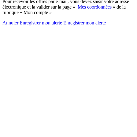
Pour recevoir les offres par e-mail, vous devez saisir votre adresse
électronique et la valider sur la page «
Mes coordonnées
» de la
rubrique « Mon compte »
Annuler
Enregistrer mon alerte
Enregistrer
mon alerte