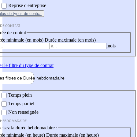
Reprise d'entreprise
plus
de types de contrat
 DE CONTRAT
ée de contrat
ée minimale (en mois)
Durée maximale (en mois)
mois
er
le filtre du type de contrat
les filtres de
Durée hebdo
madaire
 hebdomadaire
Temps plein
Temps partiel
Non renseignée
 HEBDOMADAIRE
cisez la durée hebdomadaire :
ée minimale (en heure)
Durée maximale (en heure)