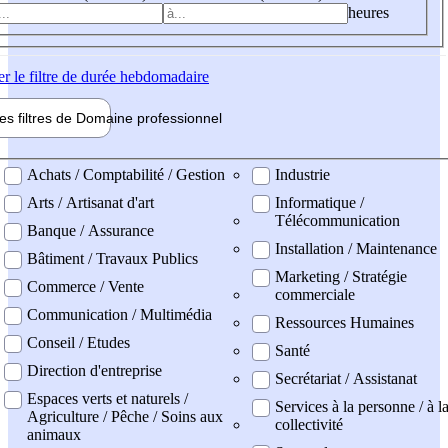
heures
er
le filtre de durée hebdomadaire
les filtres de
Domaine pro
fessionnel
ne professionel
Achats / Comptabilité / Gestion
Industrie
Arts / Artisanat d'art
Informatique /
Télécommunication
Banque / Assurance
Installation / Maintenance
Bâtiment / Travaux Publics
Marketing / Stratégie
Commerce / Vente
commerciale
Communication / Multimédia
Ressources Humaines
Conseil / Etudes
Santé
Direction d'entreprise
Secrétariat / Assistanat
Espaces verts et naturels /
Services à la personne / à l
Agriculture / Pêche / Soins aux
collectivité
animaux