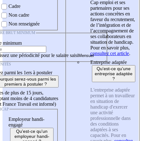
Cap emploi et ses
Cadre
partenaires pour ses
actions concrètes en
Non cadre
faveur du recrutement,
Non renseignée
de l’intégration et de
l’accompagnement de
IRE BRUT MINIMUM
ses collaborateurs en
situation de handicap.
re minimum
Pour en savoir plus,
consultez cet article
.
ssez une périodicité pour le salaire saisi
Entreprise adaptée
NITÉS
Qu'est-ce qu'une
z parmi les 1ers à postuler
entreprise adaptée
?
urquoi serez-vous parmi les
premiers à postuler ?
L'entreprise adaptée
es de plus de 15 jours,
permet à un travailleur
tant moins de 4 candidatures
en situation de
t France Travail est informé)
handicap d'exercer
ICAP
une activité
professionnelle dans
Employeur handi-
des conditions
engagé
adaptées à ses
Qu'est-ce qu'un
capacités. Pour en
employeur handi-
savoir plus,
consultez