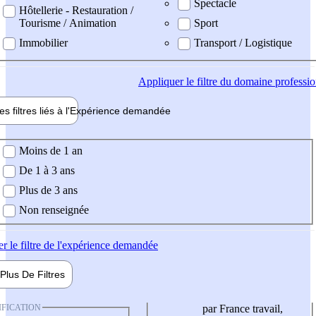
Spectacle
Hôtellerie - Restauration /
Tourisme / Animation
Sport
Immobilier
Transport / Logistique
Appliquer
le filtre du domaine professi
es filtres liés à l'
Expérience
demandée
ience demandée
Moins de 1 an
De 1 à 3 ans
Plus de 3 ans
Non renseignée
er
le filtre de l'expérience demandée
Plus De
Filtres
IFICATION
par France travail,