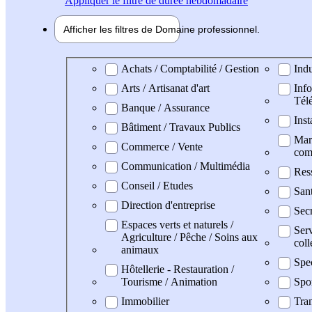
Appliquer
le filtre de durée hebdomadaire
Afficher les filtres de
Domaine pro
fessionnel
Domaine professionel
Achats / Comptabilité / Gestion
Indu
Arts / Artisanat d'art
Info
Tél
Banque / Assurance
Inst
Bâtiment / Travaux Publics
Mark
Commerce / Vente
com
Communication / Multimédia
Res
Conseil / Etudes
San
Direction d'entreprise
Secr
Espaces verts et naturels /
Serv
Agriculture / Pêche / Soins aux
coll
animaux
Spe
Hôtellerie - Restauration /
Tourisme / Animation
Spo
Immobilier
Tran