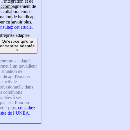
 l’intégration et de
’accompagnement de
s collaborateurs en
tuation de handicap.
ur en savoir plus,
nsultez cet article
.
treprise adaptée
Qu'est-ce qu'une
entreprise adaptée
?
entreprise adaptée
rmet à un travailleur
 situation de
ndicap d'exercer
e activité
ofessionnelle dans
s conditions
aptées à ses
pacités. Pour en
voir plus,
consultez
 site de l’UNEA
.