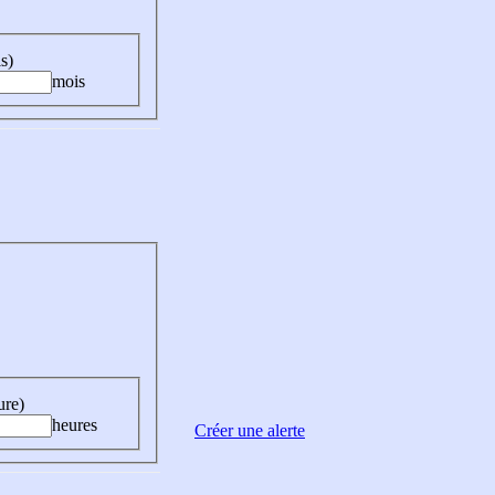
s)
mois
ure)
heures
Créer une alerte