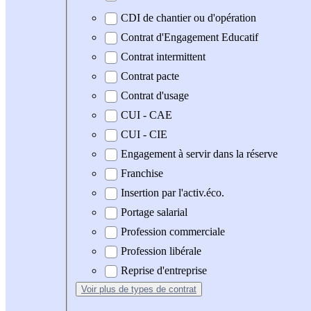
CDI de chantier ou d'opération
Contrat d'Engagement Educatif
Contrat intermittent
Contrat pacte
Contrat d'usage
CUI - CAE
CUI - CIE
Engagement à servir dans la réserve
Franchise
Insertion par l'activ.éco.
Portage salarial
Profession commerciale
Profession libérale
Reprise d'entreprise
Voir plus
de types de contrat