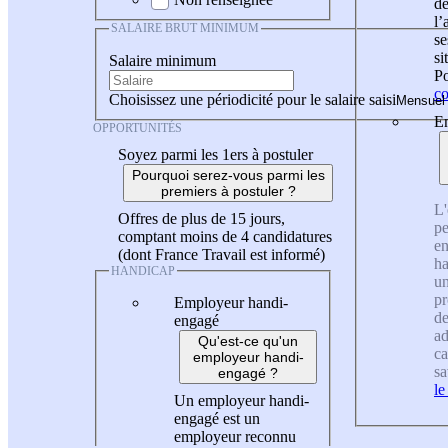
de
l
SALAIRE BRUT MINIMUM
se
si
Salaire minimum
Po
co
Choisissez une périodicité pour le salaire saisi
En
OPPORTUNITÉS
Soyez parmi les 1ers à postuler
Pourquoi serez-vous parmi les
premiers à postuler ?
L'
Offres de plus de 15 jours,
pe
comptant moins de 4 candidatures
en
(dont France Travail est informé)
ha
HANDICAP
un
pr
Employeur handi-
de
engagé
ad
Qu'est-ce qu'un
ca
employeur handi-
sa
engagé ?
le
Un employeur handi-
engagé est un
employeur reconnu