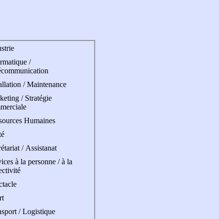
strie
rmatique /
écommunication
allation / Maintenance
eting / Stratégie
merciale
sources Humaines
té
étariat / Assistanat
ices à la personne / à la
ectivité
ctacle
rt
sport / Logistique