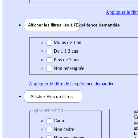
Appliquer
le fil
Afficher les filtres liés à l'
Expérience
demandée
Expérience demandée
Moins de 1 an
De 1 à 3 ans
Plus de 3 ans
Non renseignée
Appliquer
le filtre de l'expérience demandée
Afficher
Plus de
filtres
QUALIFICATION
pa
Ca
Cadre
pa
ac
Non cadre
fa
Non renseignée