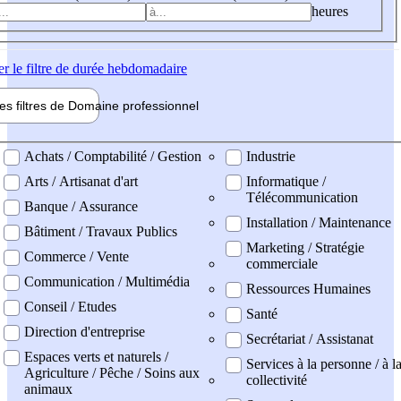
heures
er
le filtre de durée hebdomadaire
les filtres de
Domaine pro
fessionnel
ne professionel
Achats / Comptabilité / Gestion
Industrie
Arts / Artisanat d'art
Informatique /
Télécommunication
Banque / Assurance
Installation / Maintenance
Bâtiment / Travaux Publics
Marketing / Stratégie
Commerce / Vente
commerciale
Communication / Multimédia
Ressources Humaines
Conseil / Etudes
Santé
Direction d'entreprise
Secrétariat / Assistanat
Espaces verts et naturels /
Services à la personne / à l
Agriculture / Pêche / Soins aux
collectivité
animaux