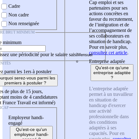
Cap emploi et ses
Cadre
partenaires pour ses
actions concrètes en
Non cadre
faveur du recrutement,
Non renseignée
de l’intégration et de
l’accompagnement de
IRE BRUT MINIMUM
ses collaborateurs en
situation de handicap.
re minimum
Pour en savoir plus,
consultez cet article
.
ssez une périodicité pour le salaire saisi
Entreprise adaptée
NITÉS
Qu'est-ce qu'une
z parmi les 1ers à postuler
entreprise adaptée
?
urquoi serez-vous parmi les
premiers à postuler ?
L'entreprise adaptée
es de plus de 15 jours,
permet à un travailleur
tant moins de 4 candidatures
en situation de
t France Travail est informé)
handicap d'exercer
ICAP
une activité
professionnelle dans
Employeur handi-
des conditions
engagé
adaptées à ses
Qu'est-ce qu'un
capacités. Pour en
employeur handi-
savoir plus,
consultez