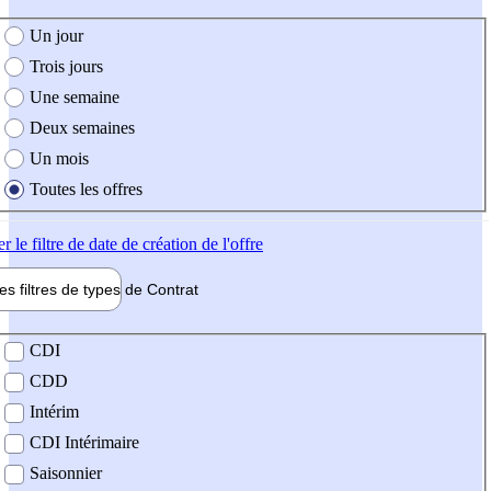
e création de l'offre
Un jour
Trois jours
Une semaine
Deux semaines
Un mois
Toutes les offres
er
le filtre de date de création de l'offre
les filtres de types de
Contrat
de contrat
CDI
CDD
Intérim
CDI Intérimaire
Saisonnier