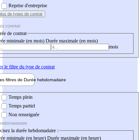
Reprise d'entreprise
plus
de types de contrat
 DE CONTRAT
ée de contrat
ée minimale (en mois)
Durée maximale (en mois)
mois
er
le filtre du type de contrat
les filtres de
Durée hebdo
madaire
 hebdomadaire
Temps plein
Temps partiel
Non renseignée
 HEBDOMADAIRE
cisez la durée hebdomadaire :
ée minimale (en heure)
Durée maximale (en heure)