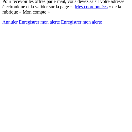
Pour recevoir les offres par e-mail, vous devez saisir votre adresse
électronique et la valider sur la page «
Mes coordonnées
» de la
rubrique « Mon compte »
Annuler
Enregistrer mon alerte
Enregistrer
mon alerte