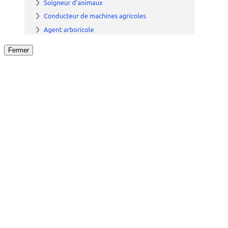
Fermer
Fermer
le détail de l'offre
/
Offre
sur
Offre précéden