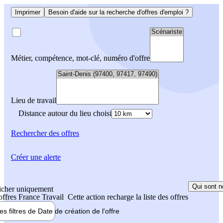
Imprimer
Besoin d'aide sur la recherche d'offres d'emploi ?
Métier, compétence, mot-clé, numéro d'offre
Lieu de travail
Distance autour du lieu choisi
Rechercher
des offres
Créer une alerte
Qui sont n
icher uniquement
 offres France Travail
Cette action recharge la liste des offres
les filtres de
Date de création
de l'offre