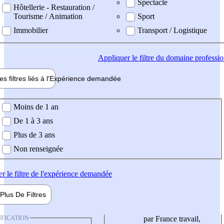
Spectacle
Hôtellerie - Restauration /
Tourisme / Animation
Sport
Immobilier
Transport / Logistique
Appliquer
le filtre du domaine professi
es filtres liés à l'
Expérience
demandée
ience demandée
Moins de 1 an
De 1 à 3 ans
Plus de 3 ans
Non renseignée
er
le filtre de l'expérience demandée
Plus De
Filtres
IFICATION
par France travail,