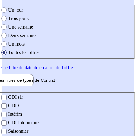
e création de l'offre
Un jour
Trois jours
Une semaine
Deux semaines
Un mois
Toutes les offres
er
le filtre de date de création de l'offre
les filtres de types de
Contrat
de contrat
CDI (1)
CDD
Intérim
CDI Intérimaire
Saisonnier