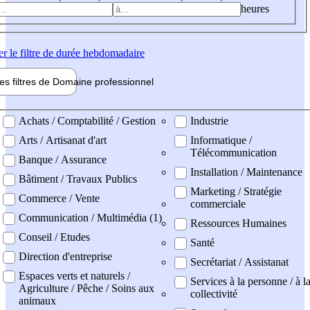
heures
er
le filtre de durée hebdomadaire
les filtres de
Domaine pro
fessionnel
ne professionel
Achats / Comptabilité / Gestion
Industrie
Arts / Artisanat d'art
Informatique /
Télécommunication
Banque / Assurance
Installation / Maintenance
Bâtiment / Travaux Publics
Marketing / Stratégie
Commerce / Vente
commerciale
Communication / Multimédia (1)
Ressources Humaines
Conseil / Etudes
Santé
Direction d'entreprise
Secrétariat / Assistanat
Espaces verts et naturels /
Services à la personne / à l
Agriculture / Pêche / Soins aux
collectivité
animaux