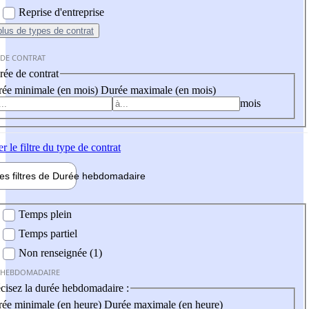
Reprise d'entreprise
plus
de types de contrat
 DE CONTRAT
ée de contrat
ée minimale (en mois)
Durée maximale (en mois)
mois
er
le filtre du type de contrat
les filtres de
Durée hebdo
madaire
 hebdomadaire
Temps plein
Temps partiel
Non renseignée (1)
 HEBDOMADAIRE
cisez la durée hebdomadaire :
ée minimale (en heure)
Durée maximale (en heure)