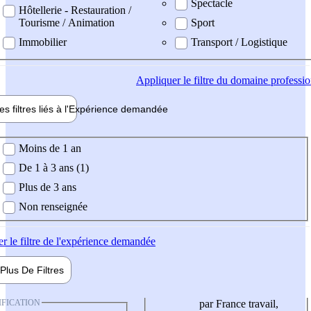
Spectacle
Hôtellerie - Restauration /
Tourisme / Animation
Sport
Immobilier
Transport / Logistique
Appliquer
le filtre du domaine professi
es filtres liés à l'
Expérience
demandée
ience demandée
Moins de 1 an
De 1 à 3 ans (1)
Plus de 3 ans
Non renseignée
er
le filtre de l'expérience demandée
Plus De
Filtres
IFICATION
par France travail,