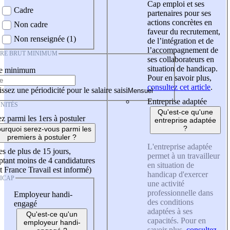
Cap emploi et ses
Cadre
partenaires pour ses
actions concrètes en
Non cadre
faveur du recrutement,
Non renseignée (1)
de l’intégration et de
l’accompagnement de
IRE BRUT MINIMUM
ses collaborateurs en
situation de handicap.
re minimum
Pour en savoir plus,
consultez cet article
.
ssez une périodicité pour le salaire saisi
Entreprise adaptée
NITÉS
Qu'est-ce qu'une
z parmi les 1ers à postuler
entreprise adaptée
?
urquoi serez-vous parmi les
premiers à postuler ?
L'entreprise adaptée
es de plus de 15 jours,
permet à un travailleur
tant moins de 4 candidatures
en situation de
t France Travail est informé)
handicap d'exercer
ICAP
une activité
professionnelle dans
Employeur handi-
des conditions
engagé
adaptées à ses
Qu'est-ce qu'un
capacités. Pour en
employeur handi-
savoir plus,
consultez