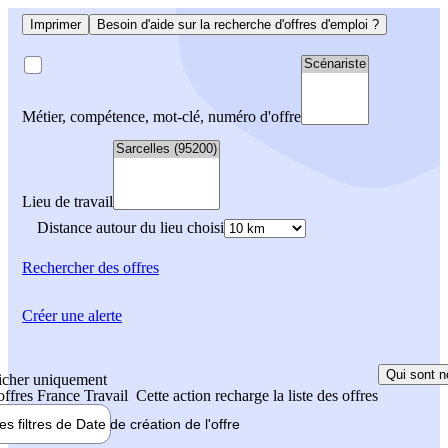
Imprimer
Besoin d'aide sur la recherche d'offres d'emploi ?
Métier, compétence, mot-clé, numéro d'offre
Lieu de travail
Distance autour du lieu choisi
Rechercher
des offres
Créer une alerte
Qui sont n
icher uniquement
 offres France Travail
Cette action recharge la liste des offres
les filtres de
Date de création
de l'offre