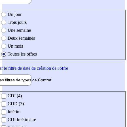
e création de l'offre
Un jour
Trois jours
Une semaine
Deux semaines
Un mois
Toutes les offres
er
le filtre de date de création de l'offre
les filtres de types de
Contrat
de contrat
CDI (4)
CDD (3)
Intérim
CDI Intérimaire