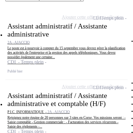
Ajouter cette offre à ma sélection
CDI
Temps plein
Assistant administratif / Assistante
administrative
2A - AJACCIO
Le poste est à pourvoir à compter du 15 septembre vous devrez gérer la planification
des activités de l'entreprise et la gestion des appels téléphoniques. Vous devez
posséder également une certaine...
CDI - Temps plein
Publié hier
Ajouter cette offre à ma sélection
CDI
Temps plein
Assistant administratif / Assistante
administrative et comptable (H/F)
P.I.C. INFORMATIQUE -
2A - AJACCIO
Rejoignez notre équipe de 20 personnes sur 3 sites en Corse. Vos missions seront : -
Saisie comptable - Gestion commerciale : - Facturation des services récurrents -
Saisie des règlements -...
CDI - Temps plein