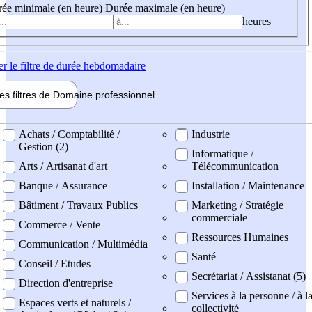
ée minimale (en heure)
Durée maximale (en heure)
heures
er
le filtre de durée hebdomadaire
les filtres de
Domaine pro
fessionnel
ne professionel
Achats / Comptabilité /
Industrie
Gestion (2)
Informatique /
Arts / Artisanat d'art
Télécommunication
Banque / Assurance
Installation / Maintenance
Bâtiment / Travaux Publics
Marketing / Stratégie
commerciale
Commerce / Vente
Ressources Humaines
Communication / Multimédia
Santé
Conseil / Etudes
Secrétariat / Assistanat (5)
Direction d'entreprise
Services à la personne / à l
Espaces verts et naturels /
collectivité