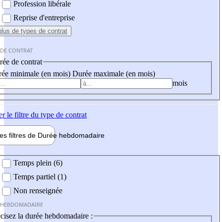
Profession libérale
Reprise d'entreprise
plus
de types de contrat
 DE CONTRAT
ée de contrat
ée minimale (en mois)
Durée maximale (en mois)
mois
er
le filtre du type de contrat
les filtres de
Durée hebdo
madaire
 hebdomadaire
Temps plein (6)
Temps partiel (1)
Non renseignée
 HEBDOMADAIRE
cisez la durée hebdomadaire :