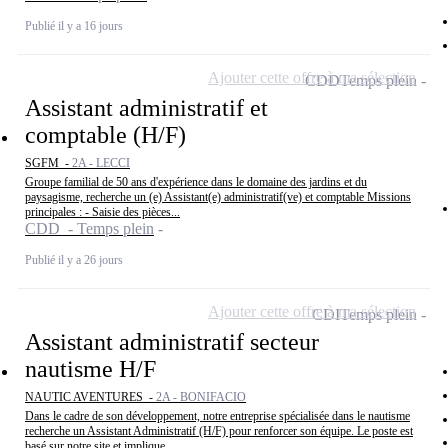
Publié il y a 16 jours
Ajouter cette offre à ma sélection
CDD
Temps plein
Assistant administratif et
comptable (H/F)
SGFM -
2A - LECCI
Groupe familial de 50 ans d'expérience dans le domaine des jardins et du
paysagisme, recherche un (e) Assistant(e) administratif(ve) et comptable Missions
principales : - Saisie des pièces...
CDD - Temps plein
Publié il y a 26 jours
Ajouter cette offre à ma sélection
CDI
Temps plein
Assistant administratif secteur
nautisme H/F
NAUTIC AVENTURES -
2A - BONIFACIO
Dans le cadre de son développement, notre entreprise spécialisée dans le nautisme
recherche un Assistant Administratif (H/F) pour renforcer son équipe. Le poste est
basé sur notre site et implique...