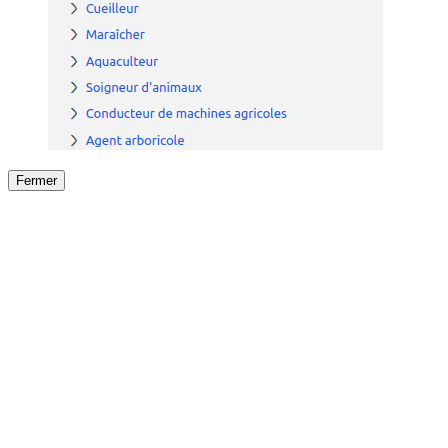
Fermer
Fermer
le détail de l'offre
/
Offre
sur
Offre précéden