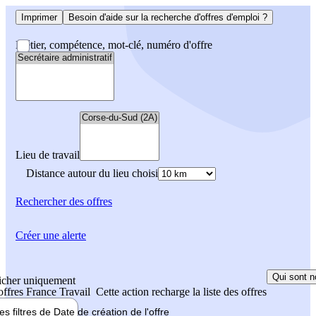
Imprimer
Besoin d'aide sur la recherche d'offres d'emploi ?
Métier, compétence, mot-clé, numéro d'offre
Lieu de travail
Distance autour du lieu choisi
Rechercher
des offres
Créer une alerte
Qui sont n
icher uniquement
 offres France Travail
Cette action recharge la liste des offres
les filtres de
Date de création
de l'offre