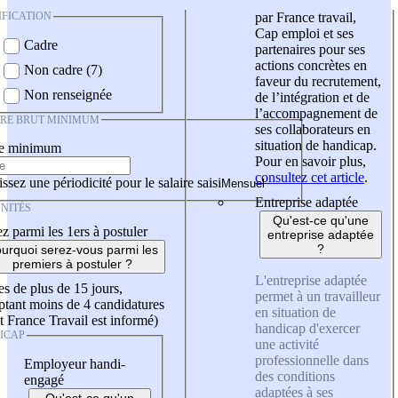
IFICATION
par France travail,
Cap emploi et ses
Cadre
partenaires pour ses
actions concrètes en
Non cadre (7)
faveur du recrutement,
Non renseignée
de l’intégration et de
l’accompagnement de
IRE BRUT MINIMUM
ses collaborateurs en
situation de handicap.
re minimum
Pour en savoir plus,
consultez cet article
.
ssez une périodicité pour le salaire saisi
Entreprise adaptée
NITÉS
Qu'est-ce qu'une
z parmi les 1ers à postuler
entreprise adaptée
?
urquoi serez-vous parmi les
premiers à postuler ?
L'entreprise adaptée
es de plus de 15 jours,
permet à un travailleur
tant moins de 4 candidatures
en situation de
t France Travail est informé)
handicap d'exercer
ICAP
une activité
professionnelle dans
Employeur handi-
des conditions
engagé
adaptées à ses
Qu'est-ce qu'un