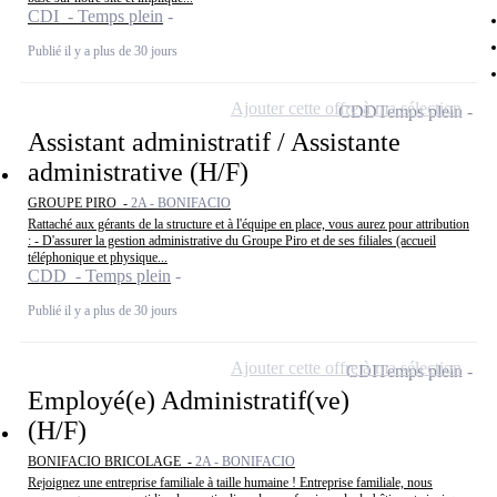
CDI - Temps plein
Publié il y a plus de 30 jours
Ajouter cette offre à ma sélection
CDD
Temps plein
Assistant administratif / Assistante
administrative (H/F)
GROUPE PIRO -
2A - BONIFACIO
Rattaché aux gérants de la structure et à l'équipe en place, vous aurez pour attribution
: - D'assurer la gestion administrative du Groupe Piro et de ses filiales (accueil
téléphonique et physique...
CDD - Temps plein
Publié il y a plus de 30 jours
Ajouter cette offre à ma sélection
CDI
Temps plein
Employé(e) Administratif(ve)
(H/F)
BONIFACIO BRICOLAGE -
2A - BONIFACIO
Rejoignez une entreprise familiale à taille humaine ! Entreprise familiale, nous