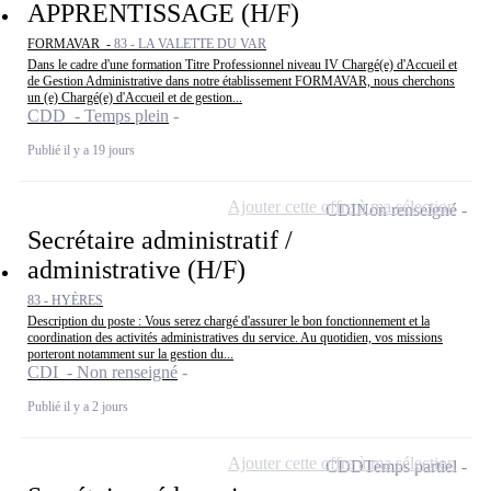
APPRENTISSAGE (H/F)
FORMAVAR -
83 - LA VALETTE DU VAR
Dans le cadre d'une formation Titre Professionnel niveau IV Chargé(e) d'Accueil et
de Gestion Administrative dans notre établissement FORMAVAR, nous cherchons
un (e) Chargé(e) d'Accueil et de gestion...
CDD - Temps plein
Publié il y a 19 jours
Ajouter cette offre à ma sélection
CDI
Non renseigné
Secrétaire administratif /
administrative (H/F)
83 - HYÈRES
Description du poste : Vous serez chargé d'assurer le bon fonctionnement et la
coordination des activités administratives du service. Au quotidien, vos missions
porteront notamment sur la gestion du...
CDI - Non renseigné
Publié il y a 2 jours
Ajouter cette offre à ma sélection
CDD
Temps partiel