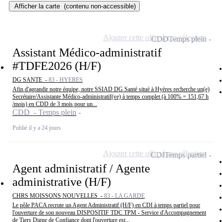
Afficher la carte
(contenu non-accessible)
Ajouter cette offre à ma sélection
CDD
Temps plein
Assistant Médico-administratif
#TDFE2026 (H/F)
DG SANTE -
83 - HYERES
Afin d'agrandir notre équipe, notre SSIAD DG Santé situé à Hyères recherche un(e)
Secrétaire/Assistante Médico-administratif(ve) à temps complet (à 100% = 151,67 h
/mois) en CDD de 3 mois pour un...
CDD - Temps plein
Publié il y a 24 jours
Ajouter cette offre à ma sélection
CDI
Temps partiel
Agent administratif / Agente
administrative (H/F)
CHRS MOISSONS NOUVELLES -
83 - LA GARDE
Le pôle PACA recrute un Agent Administratif (H/F) en CDI à temps partiel pour
l'ouverture de son nouveau DISPOSITIF TDC TPM - Service d'Accompagnement
de Tiers Digne de Confiance dont l'ouverture est...