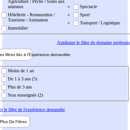
Agriculture / Pêche / Soins aux
animaux
Spectacle
Hôtellerie - Restauration /
Sport
Tourisme / Animation
Transport / Logistique
Immobilier
Appliquer
le filtre du domaine professi
es filtres liés à l'
Expérience
demandée
ience demandée
Moins de 1 an
De 1 à 3 ans (5)
Plus de 3 ans
Non renseignée (2)
er
le filtre de l'expérience demandée
Plus De
Filtres