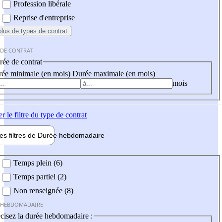
Profession libérale
Reprise d'entreprise
plus
de types de contrat
 DE CONTRAT
ée de contrat
ée minimale (en mois)
Durée maximale (en mois)
mois
er
le filtre du type de contrat
les filtres de
Durée hebdo
madaire
 hebdomadaire
Temps plein (6)
Temps partiel (2)
Non renseignée (8)
 HEBDOMADAIRE
cisez la durée hebdomadaire :