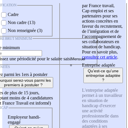
IFICATION
par France travail,
Cap emploi et ses
Cadre
partenaires pour ses
actions concrètes en
Non cadre (13)
faveur du recrutement,
Non renseignée (3)
de l’intégration et de
l’accompagnement de
IRE BRUT MINIMUM
ses collaborateurs en
situation de handicap.
re minimum
Pour en savoir plus,
consultez cet article
.
ssez une périodicité pour le salaire saisi
Entreprise adaptée
NITÉS
Qu'est-ce qu'une
z parmi les 1ers à postuler
entreprise adaptée
?
urquoi serez-vous parmi les
premiers à postuler ?
L'entreprise adaptée
es de plus de 15 jours,
permet à un travailleur
tant moins de 4 candidatures
en situation de
t France Travail est informé)
handicap d'exercer
ICAP
une activité
professionnelle dans
Employeur handi-
des conditions
engagé
adaptées à ses
Qu'est-ce qu'un