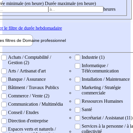
ée minimale (en heure)
Durée maximale (en heure)
heures
er
le filtre de durée hebdomadaire
les filtres de
Domaine pro
fessionnel
ne professionel
Achats / Comptabilité /
Industrie (1)
Gestion (2)
Informatique /
Arts / Artisanat d'art
Télécommunication
Banque / Assurance
Installation / Maintenance
Bâtiment / Travaux Publics
Marketing / Stratégie
commerciale
Commerce / Vente (2)
Ressources Humaines
Communication / Multimédia
Santé
Conseil / Etudes
Secrétariat / Assistanat (11)
Direction d'entreprise
Services à la personne / à l
Espaces verts et naturels /
collectivité