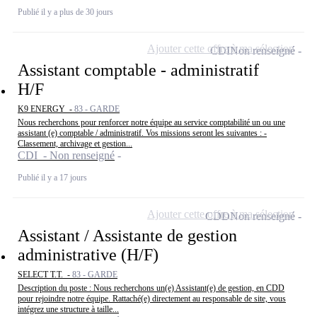
Publié il y a plus de 30 jours
Ajouter cette offre à ma sélection
CDI
Non renseigné
Assistant comptable - administratif
H/F
K9 ENERGY -
83 - GARDE
Nous recherchons pour renforcer notre équipe au service comptabilité un ou une
assistant (e) comptable / administratif. Vos missions seront les suivantes : -
Classement, archivage et gestion...
CDI - Non renseigné
Publié il y a 17 jours
Ajouter cette offre à ma sélection
CDD
Non renseigné
Assistant / Assistante de gestion
administrative (H/F)
SELECT T.T. -
83 - GARDE
Description du poste : Nous recherchons un(e) Assistant(e) de gestion, en CDD
pour rejoindre notre équipe. Rattaché(e) directement au responsable de site, vous
intégrez une structure à taille...