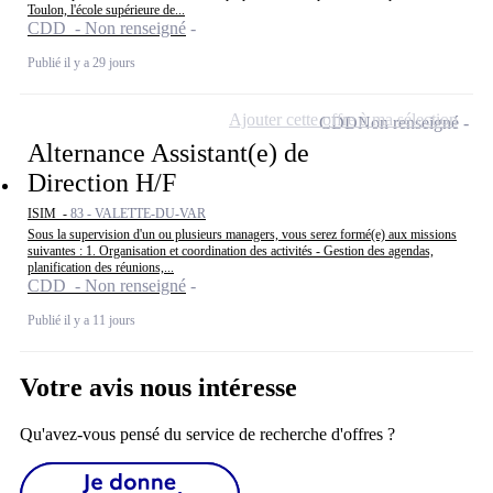
Toulon, l'école supérieure de...
CDD - Non renseigné
Publié il y a 29 jours
Ajouter cette offre à ma sélection
CDD
Non renseigné
Alternance Assistant(e) de
Direction H/F
ISIM -
83 - VALETTE-DU-VAR
Sous la supervision d'un ou plusieurs managers, vous serez formé(e) aux missions
suivantes : 1. Organisation et coordination des activités - Gestion des agendas,
planification des réunions,...
CDD - Non renseigné
Publié il y a 11 jours
Votre avis nous intéresse
Qu'avez-vous pensé du service de recherche d'offres ?