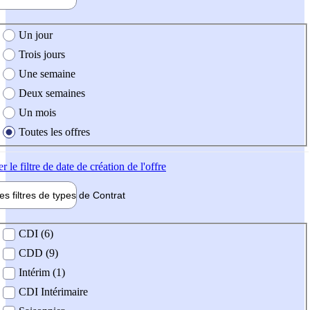
e création de l'offre
Un jour
Trois jours
Une semaine
Deux semaines
Un mois
Toutes les offres
er
le filtre de date de création de l'offre
les filtres de types de
Contrat
de contrat
CDI (6)
CDD (9)
Intérim (1)
CDI Intérimaire