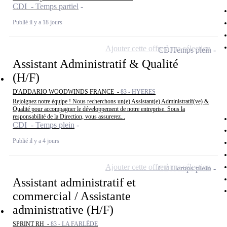
CDI - Temps partiel
Publié il y a 18 jours
Ajouter cette offre à ma sélection
CDI
Temps plein
Assistant Administratif & Qualité
(H/F)
D'ADDARIO WOODWINDS FRANCE -
83 - HYERES
Rejoignez notre équipe ! Nous recherchons un(e) Assistant(e) Administratif(ve) &
Qualité pour accompagner le développement de notre entreprise. Sous la
responsabilité de la Direction, vous assurerez...
CDI - Temps plein
Publié il y a 4 jours
Ajouter cette offre à ma sélection
CDI
Temps plein
Assistant administratif et
commercial / Assistante
administrative (H/F)
SPRINT RH -
83 - LA FARLÈDE