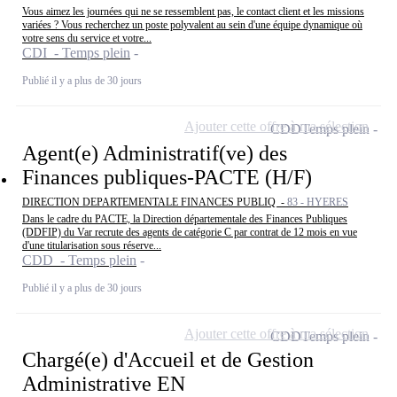
Vous aimez les journées qui ne se ressemblent pas, le contact client et les missions
variées ? Vous recherchez un poste polyvalent au sein d'une équipe dynamique où
votre sens du service et votre...
CDI - Temps plein
Publié il y a plus de 30 jours
Ajouter cette offre à ma sélection
CDD
Temps plein
Agent(e) Administratif(ve) des
Finances publiques-PACTE (H/F)
DIRECTION DEPARTEMENTALE FINANCES PUBLIQ -
83 - HYERES
Dans le cadre du PACTE, la Direction départementale des Finances Publiques
(DDFIP) du Var recrute des agents de catégorie C par contrat de 12 mois en vue
d'une titularisation sous réserve...
CDD - Temps plein
Publié il y a plus de 30 jours
Ajouter cette offre à ma sélection
CDD
Temps plein
Chargé(e) d'Accueil et de Gestion
Administrative EN