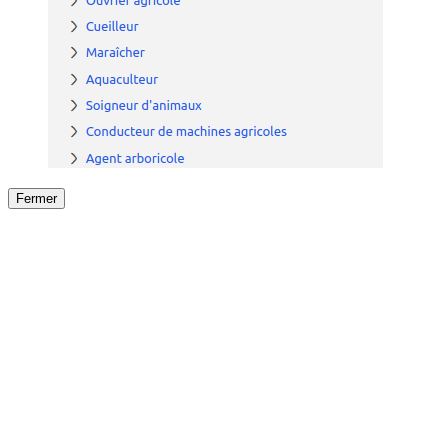
Fermer
Fermer
le détail de l'offre
/
Offre
sur
Offre précéden