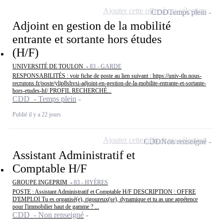
Ajouter cette offre à ma sélection
CDD
Temps plein
Adjoint en gestion de la mobilité
entrante et sortante hors études
(H/F)
UNIVERSITÉ DE TOULON -
83 - GARDE
RESPONSABILITÉS : voir fiche de poste au lien suivant : https://univ-tln.nous-
recrutons.fr/poste/ylip8shvsi-adjoint-en-gestion-de-la-mobilite-entrante-et-sortante-
hors-etudes-hf/ PROFIL RECHERCHÉ...
CDD - Temps plein
Publié il y a 22 jours
Ajouter cette offre à ma sélection
CDD
Non renseigné
Assistant Administratif et
Comptable H/F
GROUPE INGEPRIM -
83 - HYÈRES
POSTE : Assistant Administratif et Comptable H/F DESCRIPTION : OFFRE
D'EMPLOI Tu es organisé(e), rigoureux(se), dynamique et tu as une appétence
pour l'immobilier haut de gamme ? ...
CDD - Non renseigné