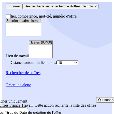
Imprimer
Besoin d'aide sur la recherche d'offres d'emploi ?
Métier, compétence, mot-clé, numéro d'offre
Lieu de travail
Distance autour du lieu choisi
Rechercher
des offres
Créer une alerte
Qui sont n
icher uniquement
 offres France Travail
Cette action recharge la liste des offres
les filtres de
Date de création
de l'offre