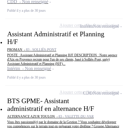
CDD - Non renseigné
Publié il y a plus de 30 jours
Ajouter cette offre à ma sélection
Intérim
Non renseigné
Assistant Administratif et Planning
H/F
PROMAN -
83 - SOLLIÈS-PONT
POSTE : Assistant Administratif et Planning H/F DESCRIPTION : Notre agence
d'Aix en Provence recrute pour l'un de ses clients, basé à Solliès-Pont, un(e)
Assistant Administratif et Planning (H/F)...
Intérim - Non renseigné
Publié il y a plus de 30 jours
Ajouter cette offre à ma sélection
CDD
Non renseigné
BTS GPME- Assistant
administratif en alternance H/F
ALTERNANCE AZUR TOULON -
83 - VALETTE-DU-VAR
Vous êtes passionné(e) par le domaine de la Gestion ? Vous souhaitez développer
vos compétences sur le terrain tout en préparant votre diplôme ? Groupe Alternance