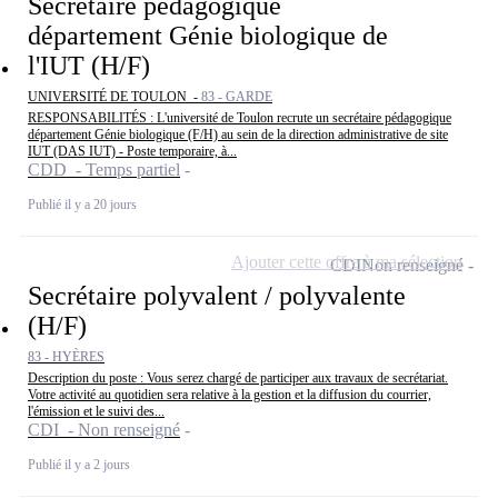
Secrétaire pédagogique
département Génie biologique de
l'IUT (H/F)
UNIVERSITÉ DE TOULON -
83 - GARDE
RESPONSABILITÉS : L'université de Toulon recrute un secrétaire pédagogique
département Génie biologique (F/H) au sein de la direction administrative de site
IUT (DAS IUT) - Poste temporaire, à...
CDD - Temps partiel
Publié il y a 20 jours
Ajouter cette offre à ma sélection
CDI
Non renseigné
Secrétaire polyvalent / polyvalente
(H/F)
83 - HYÈRES
Description du poste : Vous serez chargé de participer aux travaux de secrétariat.
Votre activité au quotidien sera relative à la gestion et la diffusion du courrier,
l'émission et le suivi des...
CDI - Non renseigné
Publié il y a 2 jours