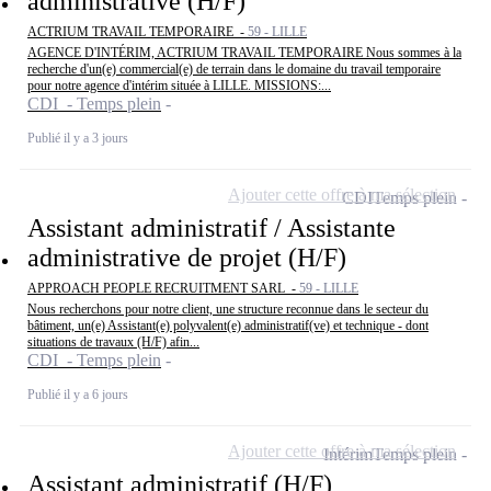
administrative (H/F)
ACTRIUM TRAVAIL TEMPORAIRE -
59 - LILLE
AGENCE D'INTÉRIM, ACTRIUM TRAVAIL TEMPORAIRE Nous sommes à la
recherche d'un(e) commercial(e) de terrain dans le domaine du travail temporaire
pour notre agence d'intérim située à LILLE. MISSIONS:...
CDI - Temps plein
Publié il y a 3 jours
Ajouter cette offre à ma sélection
CDI
Temps plein
Assistant administratif / Assistante
administrative de projet (H/F)
APPROACH PEOPLE RECRUITMENT SARL -
59 - LILLE
Nous recherchons pour notre client, une structure reconnue dans le secteur du
bâtiment, un(e) Assistant(e) polyvalent(e) administratif(ve) et technique - dont
situations de travaux (H/F) afin...
CDI - Temps plein
Publié il y a 6 jours
Ajouter cette offre à ma sélection
Intérim
Temps plein
Assistant administratif (H/F)