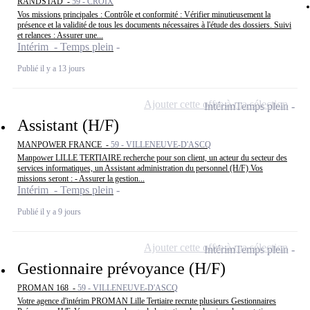
RANDSTAD -
59 - CROIX
Vos missions principales : Contrôle et conformité : Vérifier minutieusement la
présence et la validité de tous les documents nécessaires à l'étude des dossiers. Suivi
et relances : Assurer une...
Intérim - Temps plein
Publié il y a 13 jours
Ajouter cette offre à ma sélection
Intérim
Temps plein
Assistant (H/F)
MANPOWER FRANCE -
59 - VILLENEUVE-D'ASCQ
Manpower LILLE TERTIAIRE recherche pour son client, un acteur du secteur des
services informatiques, un Assistant administration du personnel (H/F) Vos
missions seront : - Assurer la gestion...
Intérim - Temps plein
Publié il y a 9 jours
Ajouter cette offre à ma sélection
Intérim
Temps plein
Gestionnaire prévoyance (H/F)
PROMAN 168 -
59 - VILLENEUVE-D'ASCQ
Votre agence d'intérim PROMAN Lille Tertiaire recrute plusieurs Gestionnaires