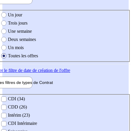
e création de l'offre
Un jour
Trois jours
Une semaine
Deux semaines
Un mois
Toutes les offres
er
le filtre de date de création de l'offre
les filtres de types de
Contrat
de contrat
CDI (34)
CDD (26)
Intérim (23)
CDI Intérimaire