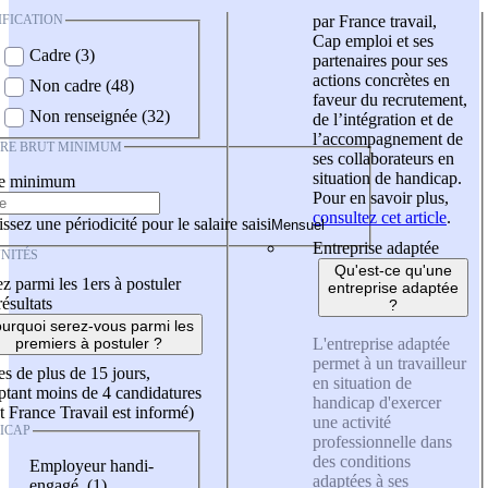
IFICATION
par France travail,
Cap emploi et ses
Cadre (3)
partenaires pour ses
actions concrètes en
Non cadre (48)
faveur du recrutement,
Non renseignée (32)
de l’intégration et de
l’accompagnement de
IRE BRUT MINIMUM
ses collaborateurs en
situation de handicap.
re minimum
Pour en savoir plus,
consultez cet article
.
ssez une périodicité pour le salaire saisi
Entreprise adaptée
NITÉS
Qu'est-ce qu'une
z parmi les 1ers à postuler
entreprise adaptée
résultats
?
urquoi serez-vous parmi les
L'entreprise adaptée
premiers à postuler ?
permet à un travailleur
es de plus de 15 jours,
en situation de
tant moins de 4 candidatures
handicap d'exercer
t France Travail est informé)
une activité
ICAP
professionnelle dans
des conditions
Employeur handi-
adaptées à ses
engagé (1)