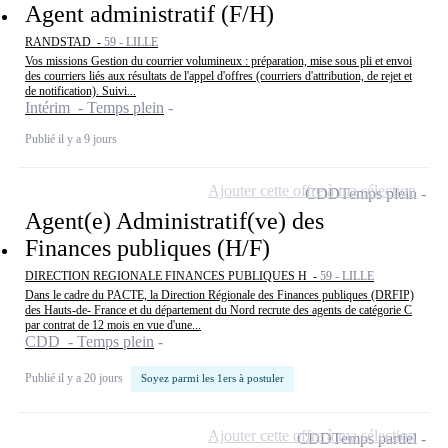
Agent administratif (F/H)
RANDSTAD -
59 - LILLE
Vos missions Gestion du courrier volumineux : préparation, mise sous pli et envoi
des courriers liés aux résultats de l'appel d'offres (courriers d'attribution, de rejet et
de notification). Suivi...
Intérim - Temps plein
Publié il y a 9 jours
Ajouter cette offre à ma sélection
CDD
Temps plein
Agent(e) Administratif(ve) des
Finances publiques (H/F)
DIRECTION REGIONALE FINANCES PUBLIQUES H -
59 - LILLE
Dans le cadre du PACTE, la Direction Régionale des Finances publiques (DRFIP)
des Hauts-de- France et du département du Nord recrute des agents de catégorie C
par contrat de 12 mois en vue d'une...
CDD - Temps plein
Publié il y a 20 jours
Soyez parmi les 1ers à postuler
Ajouter cette offre à ma sélection
CDD
Temps partiel