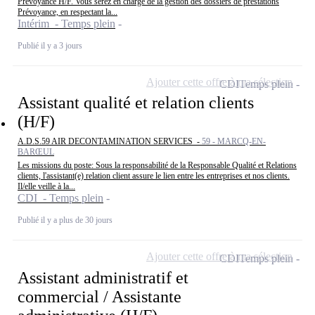
Prévoyance H/F. Vous serez en charge de la gestion des dossiers de prestations
Prévoyance, en respectant la...
Intérim - Temps plein
Publié il y a 3 jours
Ajouter cette offre à ma sélection
CDI
Temps plein
Assistant qualité et relation clients
(H/F)
A.D.S.59 AIR DECONTAMINATION SERVICES -
59 - MARCQ-EN-
BARŒUL
Les missions du poste: Sous la responsabilité de la Responsable Qualité et Relations
clients, l'assistant(e) relation client assure le lien entre les entreprises et nos clients.
Il/elle veille à la...
CDI - Temps plein
Publié il y a plus de 30 jours
Ajouter cette offre à ma sélection
CDI
Temps plein
Assistant administratif et
commercial / Assistante