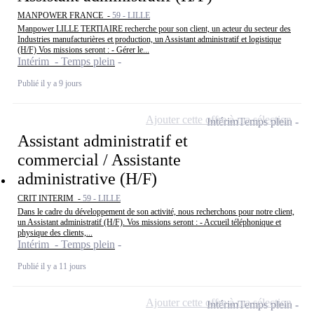
MANPOWER FRANCE -
59 - LILLE
Manpower LILLE TERTIAIRE recherche pour son client, un acteur du secteur des
Industries manufacturières et production, un Assistant administratif et logistique
(H/F) Vos missions seront : - Gérer le...
Intérim - Temps plein
Publié il y a 9 jours
Ajouter cette offre à ma sélection
Intérim
Temps plein
Assistant administratif et
commercial / Assistante
administrative (H/F)
CRIT INTERIM -
59 - LILLE
Dans le cadre du développement de son activité, nous recherchons pour notre client,
un Assistant administratif (H/F). Vos missions seront : - Accueil téléphonique et
physique des clients,...
Intérim - Temps plein
Publié il y a 11 jours
Ajouter cette offre à ma sélection
Intérim
Temps plein