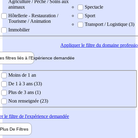
Agriculture / Pêche / Soins aux
animaux
Spectacle
Hôtellerie - Restauration /
Sport
Tourisme / Animation
Transport / Logistique (3)
Immobilier
Appliquer
le filtre du domaine professi
es filtres liés à l'
Expérience
demandée
ience demandée
Moins de 1 an
De 1 à 3 ans (33)
Plus de 3 ans (1)
Non renseignée (23)
er
le filtre de l'expérience demandée
Plus De
Filtres