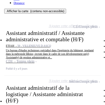
Distance
Afficher la carte
(contenu non-accessible)
Ajouter cette offre à ma sélection
CDI
Temps plein
Assistant administratif / Assistante
administrative et comptable (H/F)
ETIAH -
59 - VILLENEUVE D ASCQ
Un bureau d'études techniques spécialisé dans l'ingénierie du bâtiment, implanté
dans la métropole lilloise, recrute dans le cadre de son développement un(e)
Assistant(e) de gestion administrative et...
CDI - Temps plein
Publié il y a 6 jours
Ajouter cette offre à ma sélection
Intérim
Temps plein
Assistant administratif de la
logistique / Assistante administrat
(H/F)