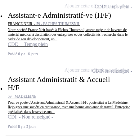
Ajouter cette offre à ma sélection
CDD
Temps plein
Assistant-e Administratif-ve (H/F)
FRANCE NEIR -
59 - FACHES THUMESNIL
Notre société France Neir basée à Fâches Thumesnil, acteur majeur de la vente de
matériel médical à destination des entreprises et des collectivités, recherche dans le
cadre de son développement, un...
CDD - Temps plein
Publié il y a 16 jours
Ajouter cette offre à ma sélection
CDI
Non renseigné
Assistant Administratif & Accueil
H/F
59 - MADELEINE
Pour ce poste d'Assistant Administratif & Accueil H/F, poste situé à La Madeleine.
Rejoignez une société en croissance, avec une bonne ambiance de travail. Entreprise
spécialisée dans le service aux...
CDI - Non renseigné
Publié il y a 3 jours