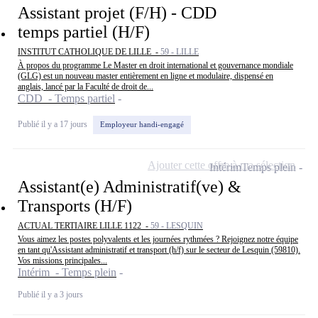
Assistant projet (F/H) - CDD
temps partiel (H/F)
INSTITUT CATHOLIQUE DE LILLE -
59 - LILLE
À propos du programme Le Master en droit international et gouvernance mondiale
(GLG) est un nouveau master entièrement en ligne et modulaire, dispensé en
anglais, lancé par la Faculté de droit de...
CDD - Temps partiel
Publié il y a 17 jours
Employeur handi-engagé
Ajouter cette offre à ma sélection
Intérim
Temps plein
Assistant(e) Administratif(ve) &
Transports (H/F)
ACTUAL TERTIAIRE LILLE 1122 -
59 - LESQUIN
Vous aimez les postes polyvalents et les journées rythmées ? Rejoignez notre équipe
en tant qu'Assistant administratif et transport (h/f) sur le secteur de Lesquin (59810).
Vos missions principales...
Intérim - Temps plein
Publié il y a 3 jours