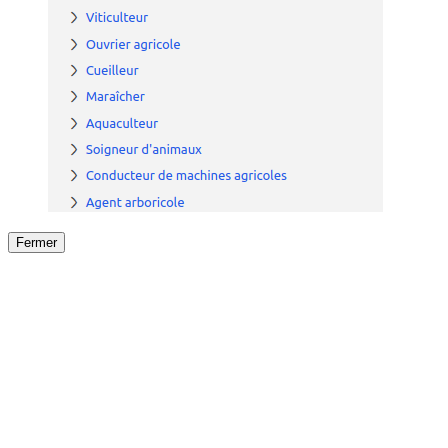
Fermer
Fermer
le détail de l'offre
/
Offre
sur
Offre précéden