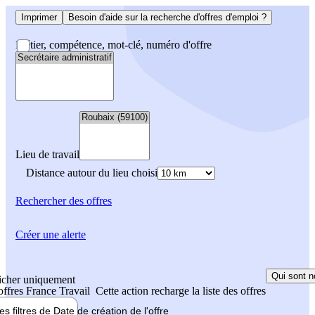
Imprimer
Besoin d'aide sur la recherche d'offres d'emploi ?
Métier, compétence, mot-clé, numéro d'offre
Lieu de travail
Distance autour du lieu choisi
Rechercher
des offres
Créer une alerte
Qui sont n
icher uniquement
 offres France Travail
Cette action recharge la liste des offres
les filtres de
Date de création
de l'offre