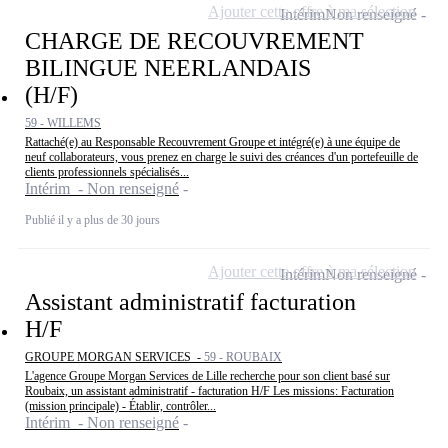
Ajouter cette offre à ma sélection
Intérim
Non renseigné
CHARGE DE RECOUVREMENT
BILINGUE NEERLANDAIS
(H/F)
59 - WILLEMS
Rattaché(e) au Responsable Recouvrement Groupe et intégré(e) à une équipe de
neuf collaborateurs, vous prenez en charge le suivi des créances d'un portefeuille de
clients professionnels spécialisés...
Intérim - Non renseigné
Publié il y a plus de 30 jours
Ajouter cette offre à ma sélection
Intérim
Non renseigné
Assistant administratif facturation
H/F
GROUPE MORGAN SERVICES -
59 - ROUBAIX
L'agence Groupe Morgan Services de Lille recherche pour son client basé sur
Roubaix, un assistant administratif - facturation H/F Les missions: Facturation
(mission principale) - Établir, contrôler...
Intérim - Non renseigné