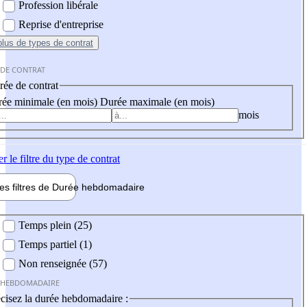
Profession libérale
Reprise d'entreprise
plus
de types de contrat
 DE CONTRAT
ée de contrat
ée minimale (en mois)
Durée maximale (en mois)
mois
er
le filtre du type de contrat
les filtres de
Durée hebdo
madaire
 hebdomadaire
Temps plein (25)
Temps partiel (1)
Non renseignée (57)
 HEBDOMADAIRE
cisez la durée hebdomadaire :