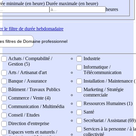
ée minimale (en heure)
Durée maximale (en heure)
heures
er
le filtre de durée hebdomadaire
les filtres de
Domaine pro
fessionnel
ne professionel
Achats / Comptabilité /
Industrie
Gestion (5)
Informatique /
Arts / Artisanat d'art
Télécommunication
Banque / Assurance
Installation / Maintenance (
Bâtiment / Travaux Publics
Marketing / Stratégie
commerciale
Commerce / Vente (4)
Ressources Humaines (1)
Communication / Multimédia
Santé
Conseil / Etudes
Secrétariat / Assistanat (69)
Direction d'entreprise
Services à la personne / à l
Espaces verts et naturels /
collectivité