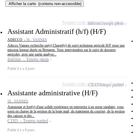
Afficher la carte
(contenu non-accessible)
Ajouter cette offre à ma sélection
Intérim
Temps plein
Assistant Administratif (h/f) (H/F)
ADECCO -
56 - VANNES
Adecco Vannes recherche un(e) Chargé(e) de suivi technique agricole H/F pour une
mission longue durée en Bretagne. Vous interviendrez sur le suivi de dossiers
agricoles, avec une partie analyse...
Intérim - Temps plein
Publié il y a 4 jours
Ajouter cette offre à ma sélection
CDD
Temps partiel
Assistante administrative (H/F)
56 - VANNES
Autonome et fort(e) d'une solide expérience en entreprise à un poste similaire, vous
serez en charge de la gestion de la boite mail, du traitement du courrier, de la gestion
des caisses et des...
CDD - Temps partiel
Publié il y a 8 jours