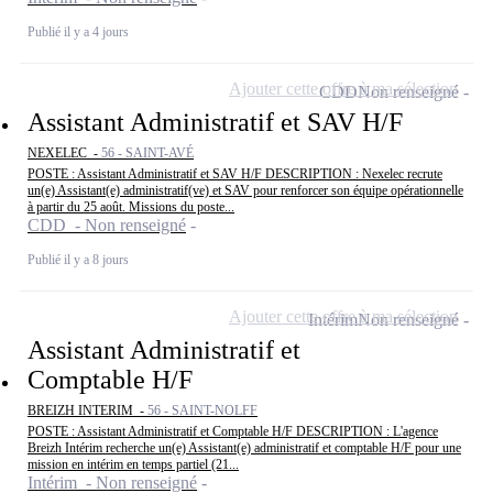
Publié il y a 4 jours
Ajouter cette offre à ma sélection
CDD
Non renseigné
Assistant Administratif et SAV H/F
NEXELEC -
56 - SAINT-AVÉ
POSTE : Assistant Administratif et SAV H/F DESCRIPTION : Nexelec recrute
un(e) Assistant(e) administratif(ve) et SAV pour renforcer son équipe opérationnelle
à partir du 25 août. Missions du poste...
CDD - Non renseigné
Publié il y a 8 jours
Ajouter cette offre à ma sélection
Intérim
Non renseigné
Assistant Administratif et
Comptable H/F
BREIZH INTERIM -
56 - SAINT-NOLFF
POSTE : Assistant Administratif et Comptable H/F DESCRIPTION : L'agence
Breizh Intérim recherche un(e) Assistant(e) administratif et comptable H/F pour une
mission en intérim en temps partiel (21...
Intérim - Non renseigné