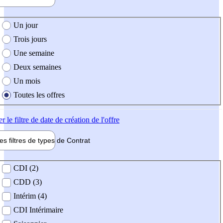
e création de l'offre
Un jour
Trois jours
Une semaine
Deux semaines
Un mois
Toutes les offres
er
le filtre de date de création de l'offre
les filtres de types de
Contrat
de contrat
CDI (2)
CDD (3)
Intérim (4)
CDI Intérimaire