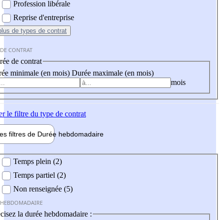
Profession libérale
Reprise d'entreprise
plus
de types de contrat
 DE CONTRAT
ée de contrat
ée minimale (en mois)
Durée maximale (en mois)
mois
er
le filtre du type de contrat
les filtres de
Durée hebdo
madaire
 hebdomadaire
Temps plein (2)
Temps partiel (2)
Non renseignée (5)
 HEBDOMADAIRE
cisez la durée hebdomadaire :