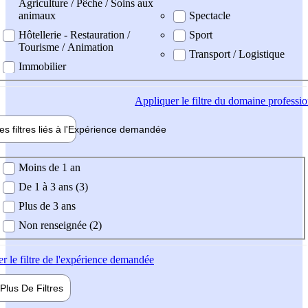
Agriculture / Pêche / Soins aux
animaux
Spectacle
Hôtellerie - Restauration /
Sport
Tourisme / Animation
Transport / Logistique
Immobilier
Appliquer
le filtre du domaine professi
es filtres liés à l'
Expérience
demandée
ience demandée
Moins de 1 an
De 1 à 3 ans (3)
Plus de 3 ans
Non renseignée (2)
er
le filtre de l'expérience demandée
Plus De
Filtres