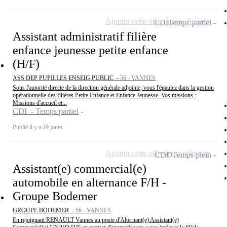
Ajouter cette offre à ma sélection
CDI
Temps partiel
Assistant administratif filière
enfance jeunesse petite enfance
(H/F)
ASS DEP PUPILLES ENSEIG PUBLIC -
56 - VANNES
Sous l'autorité directe de la direction générale adjointe, vous l'épaulez dans la gestion
opérationnelle des filières Petite Enfance et Enfance Jeunesse. Vos missions :
Missions d'accueil et...
CDI - Temps partiel
Publié il y a 29 jours
Ajouter cette offre à ma sélection
CDD
Temps plein
Assistant(e) commercial(e)
automobile en alternance F/H -
Groupe Bodemer
GROUPE BODEMER -
56 - VANNES
En rejoignant RENAULT Vannes au poste d'Alternant(e) Assistant(e)