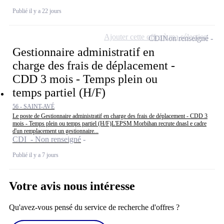
Publié il y a 22 jours
Ajouter cette offre à ma sélection
CDI
Non renseigné
Gestionnaire administratif en
charge des frais de déplacement -
CDD 3 mois - Temps plein ou
temps partiel (H/F)
56 - SAINT-AVÉ
Le poste de Gestionnaire administratif en charge des frais de déplacement - CDD 3
mois - Temps plein ou temps partiel (H/F)L'EPSM Morbihan recrute dnasl e cadre
d'un remplacement un gestionnaire...
CDI - Non renseigné
Publié il y a 7 jours
Votre avis nous intéresse
Qu'avez-vous pensé du service de recherche d'offres ?