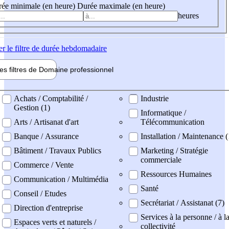
ée minimale (en heure)
Durée maximale (en heure)
heures
er
le filtre de durée hebdomadaire
les filtres de
Domaine pro
fessionnel
ne professionel
Achats / Comptabilité /
Industrie
Gestion (1)
Informatique /
Arts / Artisanat d'art
Télécommunication
Banque / Assurance
Installation / Maintenance (
Bâtiment / Travaux Publics
Marketing / Stratégie
commerciale
Commerce / Vente
Ressources Humaines
Communication / Multimédia
Santé
Conseil / Etudes
Secrétariat / Assistanat (7)
Direction d'entreprise
Services à la personne / à l
Espaces verts et naturels /
collectivité