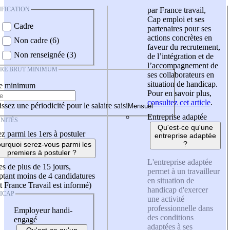
IFICATION
par France travail,
Cap emploi et ses
Cadre
partenaires pour ses
actions concrètes en
Non cadre (6)
faveur du recrutement,
Non renseignée (3)
de l’intégration et de
l’accompagnement de
IRE BRUT MINIMUM
ses collaborateurs en
situation de handicap.
re minimum
Pour en savoir plus,
consultez cet article
.
ssez une périodicité pour le salaire saisi
Entreprise adaptée
NITÉS
Qu'est-ce qu'une
z parmi les 1ers à postuler
entreprise adaptée
?
urquoi serez-vous parmi les
premiers à postuler ?
L'entreprise adaptée
es de plus de 15 jours,
permet à un travailleur
tant moins de 4 candidatures
en situation de
t France Travail est informé)
handicap d'exercer
ICAP
une activité
professionnelle dans
Employeur handi-
des conditions
engagé
adaptées à ses
Qu'est-ce qu'un