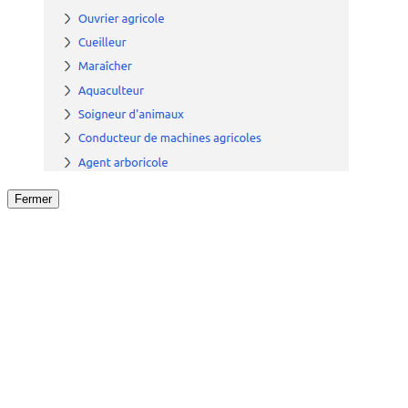
Fermer
Fermer
le détail de l'offre
/
Offre
sur
Offre précéden