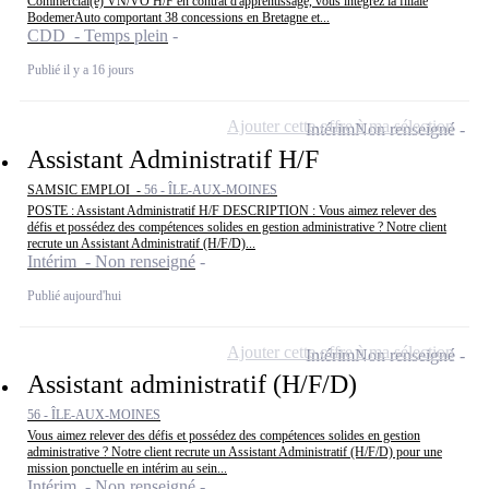
Commercial(e) VN/VO H/F en contrat d'apprentissage, vous intégrez la filiale
BodemerAuto comportant 38 concessions en Bretagne et...
CDD - Temps plein
Publié il y a 16 jours
Ajouter cette offre à ma sélection
Intérim
Non renseigné
Assistant Administratif H/F
SAMSIC EMPLOI -
56 - ÎLE-AUX-MOINES
POSTE : Assistant Administratif H/F DESCRIPTION : Vous aimez relever des
défis et possédez des compétences solides en gestion administrative ? Notre client
recrute un Assistant Administratif (H/F/D)...
Intérim - Non renseigné
Publié aujourd'hui
Ajouter cette offre à ma sélection
Intérim
Non renseigné
Assistant administratif (H/F/D)
56 - ÎLE-AUX-MOINES
Vous aimez relever des défis et possédez des compétences solides en gestion
administrative ? Notre client recrute un Assistant Administratif (H/F/D) pour une
mission ponctuelle en intérim au sein...
Intérim - Non renseigné