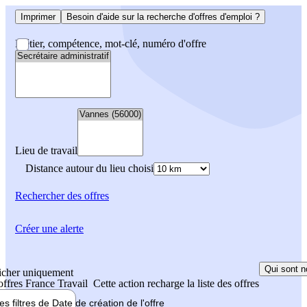
Imprimer
Besoin d'aide sur la recherche d'offres d'emploi ?
Métier, compétence, mot-clé, numéro d'offre
Lieu de travail
Distance autour du lieu choisi
Rechercher
des offres
Créer une alerte
Qui sont n
icher uniquement
 offres France Travail
Cette action recharge la liste des offres
les filtres de
Date de création
de l'offre