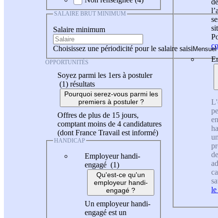
de
l
SALAIRE BRUT MINIMUM
se
si
Salaire minimum
Po
co
Choisissez une périodicité pour le salaire saisi
En
OPPORTUNITÉS
Soyez parmi les 1ers à postuler
(1)
résultats
Pourquoi serez-vous parmi les
L'
premiers à postuler ?
pe
Offres de plus de 15 jours,
en
comptant moins de 4 candidatures
ha
(dont France Travail est informé)
un
HANDICAP
pr
de
Employeur handi-
ad
engagé (1)
ca
Qu'est-ce qu'un
sa
employeur handi-
le
engagé ?
Un employeur handi-
engagé est un