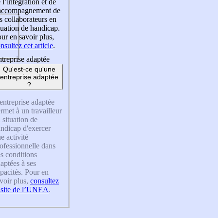
 l’intégration et de
’accompagnement de
s collaborateurs en
tuation de handicap.
ur en savoir plus,
nsultez cet article
.
treprise adaptée
Qu'est-ce qu'une
entreprise adaptée
?
entreprise adaptée
rmet à un travailleur
 situation de
ndicap d'exercer
e activité
ofessionnelle dans
s conditions
aptées à ses
pacités. Pour en
voir plus,
consultez
 site de l’UNEA
.