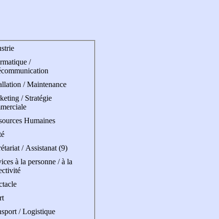
strie
rmatique /
écommunication
allation / Maintenance
eting / Stratégie
merciale
sources Humaines
té
étariat / Assistanat (9)
ices à la personne / à la
ectivité
ctacle
rt
sport / Logistique