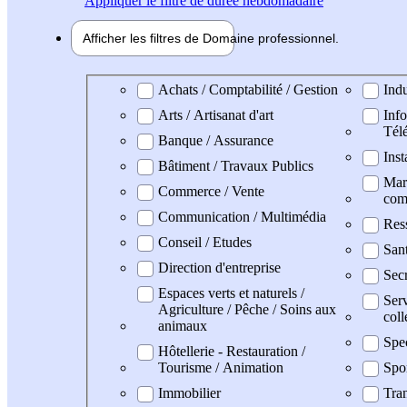
Appliquer
le filtre de durée hebdomadaire
Afficher les filtres de
Domaine pro
fessionnel
Domaine professionel
Achats / Comptabilité / Gestion
Indu
Arts / Artisanat d'art
Info
Tél
Banque / Assurance
Inst
Bâtiment / Travaux Publics
Mark
Commerce / Vente
com
Communication / Multimédia
Res
Conseil / Etudes
San
Direction d'entreprise
Secr
Espaces verts et naturels /
Serv
Agriculture / Pêche / Soins aux
coll
animaux
Spe
Hôtellerie - Restauration /
Tourisme / Animation
Spo
Immobilier
Tran