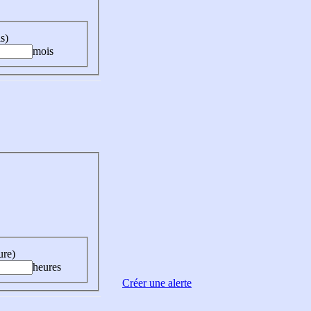
s)
mois
ure)
heures
Créer une alerte