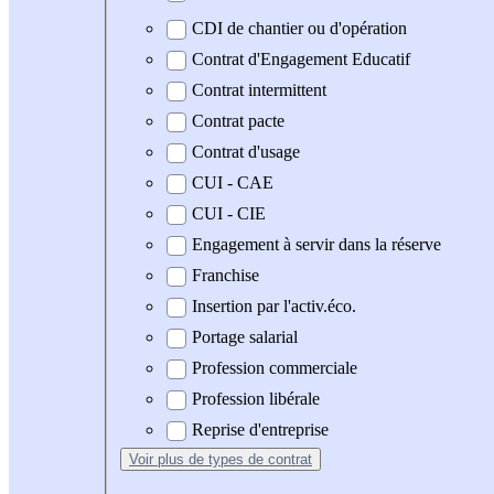
CDI de chantier ou d'opération
Contrat d'Engagement Educatif
Contrat intermittent
Contrat pacte
Contrat d'usage
CUI - CAE
CUI - CIE
Engagement à servir dans la réserve
Franchise
Insertion par l'activ.éco.
Portage salarial
Profession commerciale
Profession libérale
Reprise d'entreprise
Voir plus
de types de contrat