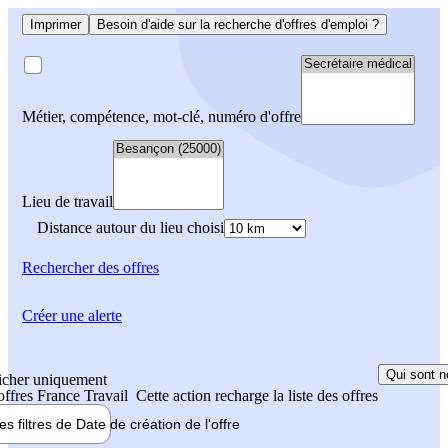
Imprimer
Besoin d'aide sur la recherche d'offres d'emploi ?
Métier, compétence, mot-clé, numéro d'offre
Lieu de travail
Distance autour du lieu choisi
Rechercher
des offres
Créer une alerte
Qui sont n
icher uniquement
 offres France Travail
Cette action recharge la liste des offres
les filtres de
Date de création
de l'offre