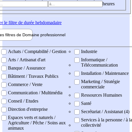
heures
er
le filtre de durée hebdomadaire
les filtres de
Domaine pro
fessionnel
ne professionel
Achats / Comptabilité / Gestion
Industrie
Arts / Artisanat d'art
Informatique /
Télécommunication
Banque / Assurance
Installation / Maintenance
Bâtiment / Travaux Publics
Marketing / Stratégie
Commerce / Vente
commerciale
Communication / Multimédia
Ressources Humaines
Conseil / Etudes
Santé
Direction d'entreprise
Secrétariat / Assistanat (4)
Espaces verts et naturels /
Services à la personne / à l
Agriculture / Pêche / Soins aux
collectivité
animaux