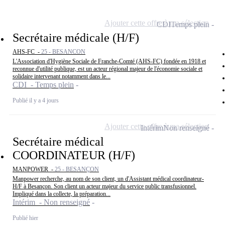
Ajouter cette offre à ma sélection
CDI
Temps plein
Secrétaire médicale (H/F)
AHS-FC -
25 - BESANCON
L'Association d'Hygiène Sociale de Franche-Comté (AHS-FC) fondée en 1918 et
reconnue d'utilité publique, est un acteur régional majeur de l'économie sociale et
solidaire intervenant notamment dans le...
CDI - Temps plein
Publié il y a 4 jours
Ajouter cette offre à ma sélection
Intérim
Non renseigné
Secrétaire médical
COORDINATEUR (H/F)
MANPOWER -
25 - BESANÇON
Manpower recherche, au nom de son client, un d'Assistant médical coordinateur-
H/F à Besançon. Son client un acteur majeur du service public transfusionnel.
Impliqué dans la collecte, la préparation...
Intérim - Non renseigné
Publié hier