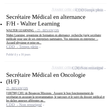
Ajouter cette offre à ma sélection
CDD
Temps plein
Secrétaire Médical en alternance
F/H - Walter Learning
WALTER LEARNING -
25 - BESANÇON
Walter Learning, organisme de formation en alternance, recherche (un)e secrétaire
médicale pour une de ses entreprises partenaires. Vos missions en entreprise : -
Accueil physique et prise en...
CDD - Temps plein
Publié il y a 16 jours
Ajouter cette offre à ma sélection
CDD
Non renseigné
Secrétaire Médical en Oncologie
(H/F)
25 - BESANÇON
[100798] CHU de Besançon Missions : Assurer le bon fonctionnement du
secrétariat en assurant la programmation, le parcours et le suivi du dossier médical et
les tâches annexes afférentes au...
CDD - Non renseigné