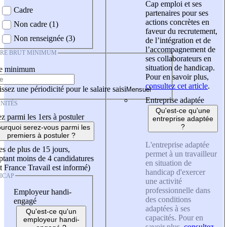
Cap emploi et ses
Cadre
partenaires pour ses
actions concrètes en
Non cadre (1)
faveur du recrutement,
Non renseignée (3)
de l’intégration et de
l’accompagnement de
IRE BRUT MINIMUM
ses collaborateurs en
situation de handicap.
re minimum
Pour en savoir plus,
consultez cet article
.
ssez une périodicité pour le salaire saisi
Entreprise adaptée
NITÉS
Qu'est-ce qu'une
z parmi les 1ers à postuler
entreprise adaptée
?
urquoi serez-vous parmi les
premiers à postuler ?
L'entreprise adaptée
es de plus de 15 jours,
permet à un travailleur
tant moins de 4 candidatures
en situation de
t France Travail est informé)
handicap d'exercer
ICAP
une activité
professionnelle dans
Employeur handi-
des conditions
engagé
adaptées à ses
Qu'est-ce qu'un
capacités. Pour en
employeur handi-
savoir plus,
consultez