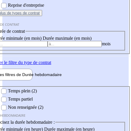
Reprise d'entreprise
plus
de types de contrat
 DE CONTRAT
ée de contrat
ée minimale (en mois)
Durée maximale (en mois)
mois
er
le filtre du type de contrat
les filtres de
Durée hebdo
madaire
 hebdomadaire
Temps plein (2)
Temps partiel
Non renseignée (2)
 HEBDOMADAIRE
cisez la durée hebdomadaire :
ée minimale (en heure)
Durée maximale (en heure)