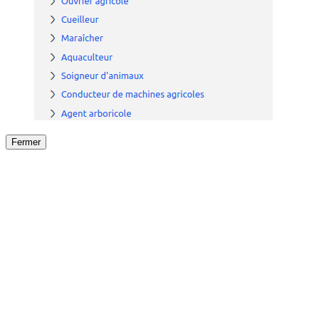
Fermer
Fermer
le détail de l'offre
/
Offre
sur
Offre précéden