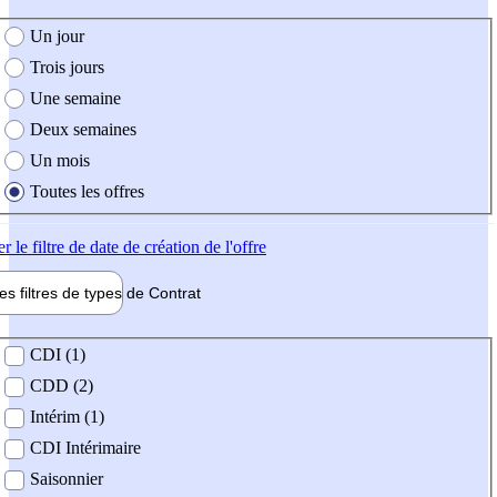
e création de l'offre
Un jour
Trois jours
Une semaine
Deux semaines
Un mois
Toutes les offres
er
le filtre de date de création de l'offre
les filtres de types de
Contrat
de contrat
CDI (1)
CDD (2)
Intérim (1)
CDI Intérimaire
Saisonnier