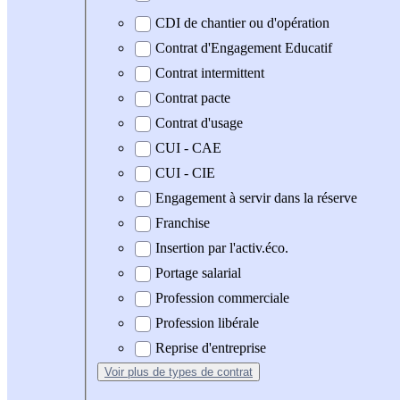
CDI de chantier ou d'opération
Contrat d'Engagement Educatif
Contrat intermittent
Contrat pacte
Contrat d'usage
CUI - CAE
CUI - CIE
Engagement à servir dans la réserve
Franchise
Insertion par l'activ.éco.
Portage salarial
Profession commerciale
Profession libérale
Reprise d'entreprise
Voir plus
de types de contrat