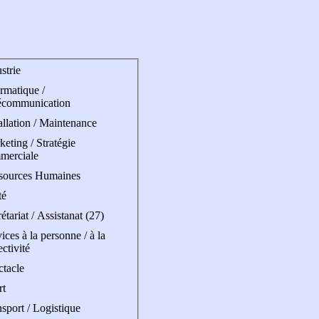
strie
rmatique /
écommunication
allation / Maintenance
eting / Stratégie
merciale
sources Humaines
té
étariat / Assistanat (27)
ices à la personne / à la
ectivité
ctacle
rt
sport / Logistique