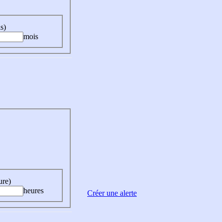
s)
mois
ure)
heures
Créer une alerte