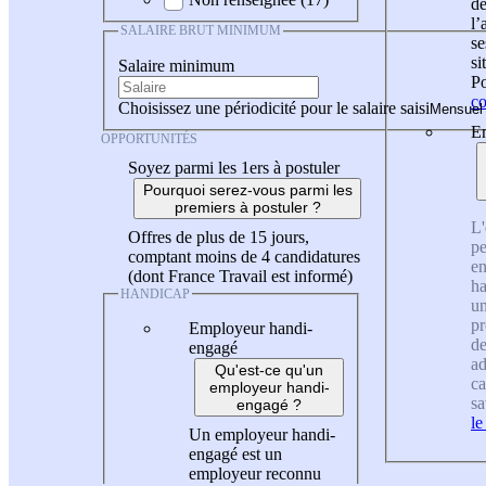
de
l
SALAIRE BRUT MINIMUM
se
si
Salaire minimum
Po
co
Choisissez une périodicité pour le salaire saisi
En
OPPORTUNITÉS
Soyez parmi les 1ers à postuler
Pourquoi serez-vous parmi les
premiers à postuler ?
L'
Offres de plus de 15 jours,
pe
comptant moins de 4 candidatures
en
(dont France Travail est informé)
ha
HANDICAP
un
pr
Employeur handi-
de
engagé
ad
Qu'est-ce qu'un
ca
employeur handi-
sa
engagé ?
le
Un employeur handi-
engagé est un
employeur reconnu