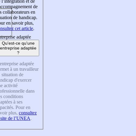
 l’intégration et de
’accompagnement de
s collaborateurs en
tuation de handicap.
ur en savoir plus,
nsultez cet article
.
treprise adaptée
Qu'est-ce qu'une
entreprise adaptée
?
entreprise adaptée
rmet à un travailleur
 situation de
ndicap d'exercer
e activité
ofessionnelle dans
s conditions
aptées à ses
pacités. Pour en
voir plus,
consultez
 site de l’UNEA
.