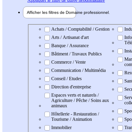
Appliquer
le filtre de durée hebdomadaire
Afficher les filtres de
Domaine pro
fessionnel
Domaine professionel
Achats / Comptabilité / Gestion
Indu
Arts / Artisanat d'art
Info
Tél
Banque / Assurance
Inst
Bâtiment / Travaux Publics
Mark
Commerce / Vente
com
Communication / Multimédia
Res
Conseil / Etudes
San
Direction d'entreprise
Secr
Espaces verts et naturels /
Serv
Agriculture / Pêche / Soins aux
coll
animaux
Spe
Hôtellerie - Restauration /
Tourisme / Animation
Spo
Immobilier
Tran