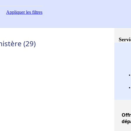
Appliquer
les filtres
Servi
nistère (29)
Off
dép