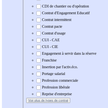
CDI de chantier ou d'opération
Contrat d'Engagement Educatif
Contrat intermittent
Contrat pacte
Contrat d'usage
CUI - CAE
CUI - CIE
Engagement à servir dans la réserve
Franchise
Insertion par l'activ.éco.
Portage salarial
Profession commerciale
Profession libérale
Reprise d'entreprise
Voir plus
de types de contrat