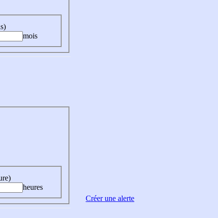
s)
mois
ure)
heures
Créer une alerte