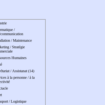
strie
rmatique /
écommunication
allation / Maintenance
eting / Stratégie
merciale
sources Humaines
té
étariat / Assistanat (14)
ices à la personne / à la
ectivité
ctacle
rt
sport / Logistique