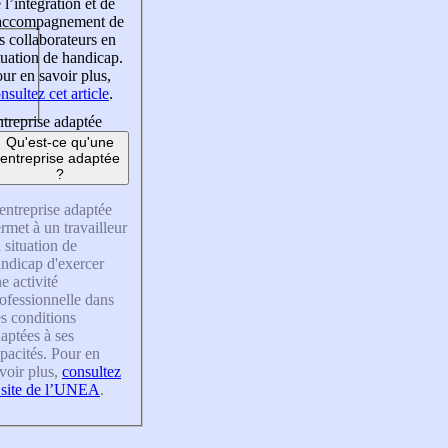
 l’intégration et de
’accompagnement de
s collaborateurs en
tuation de handicap.
ur en savoir plus,
nsultez cet article
.
treprise adaptée
Qu'est-ce qu'une
entreprise adaptée
?
entreprise adaptée
rmet à un travailleur
 situation de
ndicap d'exercer
e activité
ofessionnelle dans
s conditions
aptées à ses
pacités. Pour en
voir plus,
consultez
 site de l’UNEA
.