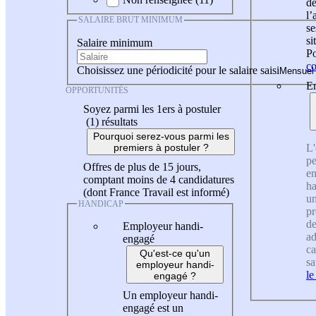
de
l
SALAIRE BRUT MINIMUM
se
si
Salaire minimum
Po
co
Choisissez une périodicité pour le salaire saisi
En
OPPORTUNITÉS
Soyez parmi les 1ers à postuler
(1)
résultats
Pourquoi serez-vous parmi les
L'
premiers à postuler ?
pe
Offres de plus de 15 jours,
en
comptant moins de 4 candidatures
ha
(dont France Travail est informé)
un
HANDICAP
pr
de
Employeur handi-
ad
engagé
ca
Qu'est-ce qu'un
sa
employeur handi-
le
engagé ?
Un employeur handi-
engagé est un