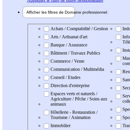
Appliquer
le filtre de durée hebdomadaire
Afficher les filtres de
Domaine pro
fessionnel
Domaine professionel
Achats / Comptabilité / Gestion
Indu
Arts / Artisanat d'art
Info
Tél
Banque / Assurance
Inst
Bâtiment / Travaux Publics
Mark
Commerce / Vente
com
Communication / Multimédia
Res
Conseil / Etudes
San
Direction d'entreprise
Secr
Espaces verts et naturels /
Serv
Agriculture / Pêche / Soins aux
coll
animaux
Spe
Hôtellerie - Restauration /
Tourisme / Animation
Spo
Immobilier
Tran