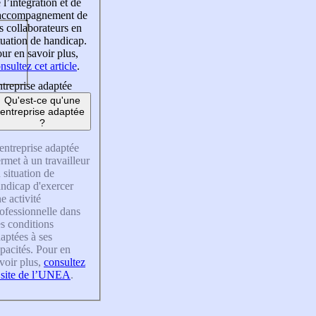
 l’intégration et de
’accompagnement de
s collaborateurs en
tuation de handicap.
ur en savoir plus,
nsultez cet article
.
treprise adaptée
Qu'est-ce qu'une
entreprise adaptée
?
entreprise adaptée
rmet à un travailleur
 situation de
ndicap d'exercer
e activité
ofessionnelle dans
s conditions
aptées à ses
pacités. Pour en
voir plus,
consultez
 site de l’UNEA
.