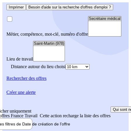
Imprimer
Besoin d'aide sur la recherche d'offres d'emploi ?
Métier, compétence, mot-clé, numéro d'offre
Lieu de travail
Distance autour du lieu choisi
Rechercher
des offres
Créer une alerte
Qui sont n
icher uniquement
 offres France Travail
Cette action recharge la liste des offres
les filtres de
Date de création
de l'offre