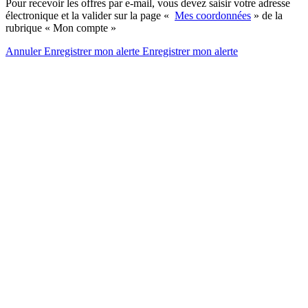
Pour recevoir les offres par e-mail, vous devez saisir votre adresse
électronique et la valider sur la page «
Mes coordonnées
» de la
rubrique « Mon compte »
Annuler
Enregistrer mon alerte
Enregistrer
mon alerte