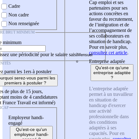
Cap emploi et ses
Cadre
partenaires pour ses
actions concrètes en
Non cadre
faveur du recrutement,
Non renseignée
de l’intégration et de
l’accompagnement de
IRE BRUT MINIMUM
ses collaborateurs en
situation de handicap.
re minimum
Pour en savoir plus,
consultez cet article
.
ssez une périodicité pour le salaire saisi
Entreprise adaptée
NITÉS
Qu'est-ce qu'une
z parmi les 1ers à postuler
entreprise adaptée
?
urquoi serez-vous parmi les
premiers à postuler ?
L'entreprise adaptée
es de plus de 15 jours,
permet à un travailleur
tant moins de 4 candidatures
en situation de
t France Travail est informé)
handicap d'exercer
ICAP
une activité
professionnelle dans
Employeur handi-
des conditions
engagé
adaptées à ses
Qu'est-ce qu'un
capacités. Pour en
employeur handi-
savoir plus,
consultez