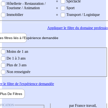
Spectacle
Hôtellerie - Restauration /
Tourisme / Animation
Sport
Immobilier
Transport / Logistique
Appliquer
le filtre du domaine professi
es filtres liés à l'
Expérience
demandée
ience demandée
Moins de 1 an
De 1 à 3 ans
Plus de 3 ans
Non renseignée
er
le filtre de l'expérience demandée
Plus De
Filtres
IFICATION
par France travail,