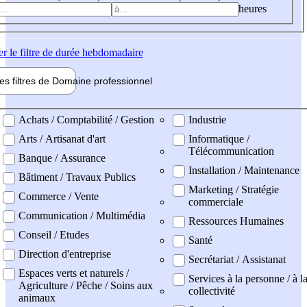
heures
er
le filtre de durée hebdomadaire
les filtres de
Domaine pro
fessionnel
ne professionel
Achats / Comptabilité / Gestion
Industrie
Arts / Artisanat d'art
Informatique /
Télécommunication
Banque / Assurance
Installation / Maintenance
Bâtiment / Travaux Publics
Marketing / Stratégie
Commerce / Vente
commerciale
Communication / Multimédia
Ressources Humaines
Conseil / Etudes
Santé
Direction d'entreprise
Secrétariat / Assistanat
Espaces verts et naturels /
Services à la personne / à l
Agriculture / Pêche / Soins aux
collectivité
animaux