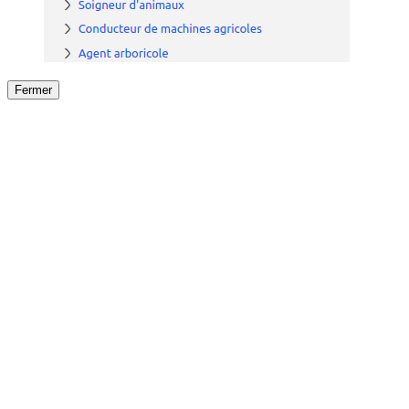
Fermer
Fermer
le détail de l'offre
/
Offre
sur
Offre précéden