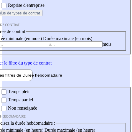
Reprise d'entreprise
plus
de types de contrat
 DE CONTRAT
ée de contrat
ée minimale (en mois)
Durée maximale (en mois)
mois
er
le filtre du type de contrat
les filtres de
Durée hebdo
madaire
 hebdomadaire
Temps plein
Temps partiel
Non renseignée
 HEBDOMADAIRE
cisez la durée hebdomadaire :
ée minimale (en heure)
Durée maximale (en heure)