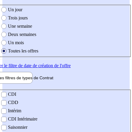
e création de l'offre
Un jour
Trois jours
Une semaine
Deux semaines
Un mois
Toutes les offres
er
le filtre de date de création de l'offre
les filtres de types de
Contrat
de contrat
CDI
CDD
Intérim
CDI Intérimaire
Saisonnier