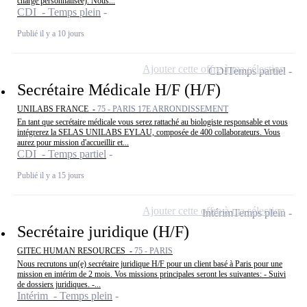
charge personnalisée). Nous...
CDI - Temps plein
Publié il y a 10 jours
Ajouter cette offre à ma sélection
CDI
Temps partiel
Secrétaire Médicale H/F (H/F)
UNILABS FRANCE -
75 - PARIS 17E ARRONDISSEMENT
En tant que secrétaire médicale vous serez rattaché au biologiste responsable et vous
intégrerez la SELAS UNILABS EYLAU, composée de 400 collaborateurs. Vous
aurez pour mission d'accueillir et...
CDI - Temps partiel
Publié il y a 15 jours
Ajouter cette offre à ma sélection
Intérim
Temps plein
Secrétaire juridique (H/F)
GITEC HUMAN RESOURCES -
75 - PARIS
Nous recrutons un(e) secrétaire juridique H/F pour un client basé à Paris pour une
mission en intérim de 2 mois. Vos missions principales seront les suivantes: - Suivi
de dossiers juridiques. -...
Intérim - Temps plein