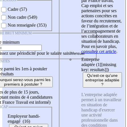
IFICATION
par France travail,
Cap emploi et ses
Cadre (57)
partenaires pour ses
actions concrètes en
Non cadre (549)
faveur du recrutement,
Non renseignée (353)
de l’intégration et de
l’accompagnement de
IRE BRUT MINIMUM
ses collaborateurs en
situation de handicap.
re minimum
Pour en savoir plus,
consultez cet article
.
ssez une périodicité pour le salaire saisi
Entreprise
NITÉS
adaptée (1
[[missing
z parmi les 1ers à postuler
key: resultats]]
)
résultats
Qu'est-ce qu'une
urquoi serez-vous parmi les
entreprise adaptée
premiers à postuler ?
?
es de plus de 15 jours,
L'entreprise adaptée
tant moins de 4 candidatures
permet à un travailleur
t France Travail est informé)
en situation de
ICAP
handicap d'exercer
une activité
Employeur handi-
professionnelle dans
engagé (16)
des conditions
Qu'est-ce qu'un