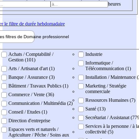
heures
er
le filtre de durée hebdomadaire
les filtres de
Domaine pro
fessionnel
ne professionel
Achats / Comptabilité /
Industrie
Gestion (101)
Informatique /
Arts / Artisanat d'art (1)
Télécommunication (1)
Banque / Assurance (3)
Installation / Maintenance (
Bâtiment / Travaux Publics (1)
Marketing / Stratégie
commerciale
Commerce / Vente (36)
Ressources Humaines (7)
Communication / Multimédia (2)
Santé (13)
Conseil / Etudes (1)
Secrétariat / Assistanat (77
Direction d'entreprise
Services à la personne / à l
Espaces verts et naturels /
collectivité (5)
Agriculture / Pêche / Soins aux