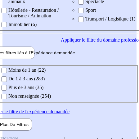
animaux
Spectacle
Hôtellerie - Restauration /
Sport
Tourisme / Animation
Transport / Logistique (1)
Immobilier (6)
Appliquer
le filtre du domaine professi
es filtres liés à l'
Expérience
demandée
ience demandée
Moins de 1 an (22)
De 1 à 3 ans (283)
Plus de 3 ans (35)
Non renseignée (254)
er
le filtre de l'expérience demandée
Plus De
Filtres