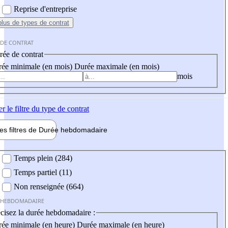
Reprise d'entreprise
plus
de types de contrat
 DE CONTRAT
ée de contrat
ée minimale (en mois)
Durée maximale (en mois)
mois
er
le filtre du type de contrat
les filtres de
Durée hebdo
madaire
 hebdomadaire
Temps plein (284)
Temps partiel (11)
Non renseignée (664)
 HEBDOMADAIRE
cisez la durée hebdomadaire :
ée minimale (en heure)
Durée maximale (en heure)