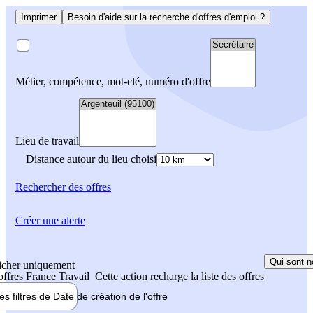
Imprimer
Besoin d'aide sur la recherche d'offres d'emploi ?
Métier, compétence, mot-clé, numéro d'offre
Lieu de travail
Distance autour du lieu choisi
Rechercher
des offres
Créer une alerte
Qui sont n
icher uniquement
 offres France Travail
Cette action recharge la liste des offres
les filtres de
Date de création
de l'offre