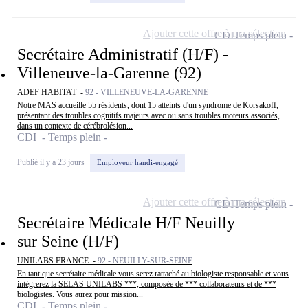
Ajouter cette offre à ma sélection
CDI
Temps plein
Secrétaire Administratif (H/F) -
Villeneuve-la-Garenne (92)
ADEF HABITAT -
92 - VILLENEUVE-LA-GARENNE
Notre MAS accueille 55 résidents, dont 15 atteints d'un syndrome de Korsakoff,
présentant des troubles cognitifs majeurs avec ou sans troubles moteurs associés,
dans un contexte de cérébrolésion...
CDI - Temps plein
Publié il y a 23 jours
Employeur handi-engagé
Ajouter cette offre à ma sélection
CDI
Temps plein
Secrétaire Médicale H/F Neuilly
sur Seine (H/F)
UNILABS FRANCE -
92 - NEUILLY-SUR-SEINE
En tant que secrétaire médicale vous serez rattaché au biologiste responsable et vous
intégrerez la SELAS UNILABS ***, composée de *** collaborateurs et de ***
biologistes. Vous aurez pour mission...
CDI - Temps plein