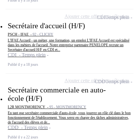
Publié il y a 18 jours
Ajouter cette offre à ma sélection
CDI
Temps plein
Secrétaire d'accueil (H/F)
PSCH - IFAE -
92 - CLICHY
L'IFAE Accueil - un métier, une formation, un emploi L'IFAE Accueil est spécialisé
dans les métiers de l'accueil. Notre entreprise partenaire PENELOPE recrute un
Secrétaire d'accueil H/F en CDI et...
CDI - Temps plein
Publié il y a 18 jours
Ajouter cette offre à ma sélection
CDD
Temps plein
Secrétaire commerciale en auto-
école (H/F)
L2R MONTMORENCY -
95 - MONTMORENCY
En tant que secrétaire commerciale d'auto-école, vous jouerez un rôle clé dans le bon
fonctionnement de l'établissement. Vous serez en charge des tâches administratives,
de l'accueil des élèves et de...
CDD - Temps plein
Publié il y a 22 jours