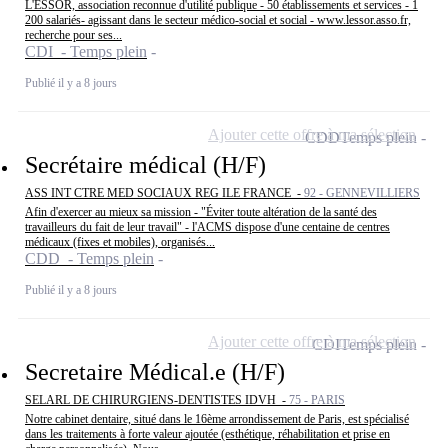
L'ESSOR, association reconnue d'utilité publique - 50 établissements et services - 1
200 salariés- agissant dans le secteur médico-social et social - www.lessor.asso.fr,
recherche pour ses...
CDI - Temps plein
Publié il y a 8 jours
Ajouter cette offre à ma sélection
CDD
Temps plein
Secrétaire médical (H/F)
ASS INT CTRE MED SOCIAUX REG ILE FRANCE -
92 - GENNEVILLIERS
Afin d'exercer au mieux sa mission - "Éviter toute altération de la santé des
travailleurs du fait de leur travail" - l'ACMS dispose d'une centaine de centres
médicaux (fixes et mobiles), organisés...
CDD - Temps plein
Publié il y a 8 jours
Ajouter cette offre à ma sélection
CDI
Temps plein
Secretaire Médical.e (H/F)
SELARL DE CHIRURGIENS-DENTISTES IDVH -
75 - PARIS
Notre cabinet dentaire, situé dans le 16ème arrondissement de Paris, est spécialisé
dans les traitements à forte valeur ajoutée (esthétique, réhabilitation et prise en