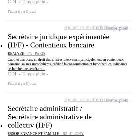
CDI - Temps plein
Publié il y a 8 jours
Ajouter cette offre à ma sélection
CDI
Temps plein
Secrétaire juridique expérimentée
(H/F) - Contentieux bancaire
REALYZE -
75 - PARIS
Cabinet d'avocats en droit des affaires intervenant principalement en contentieux
bancaire, saisies immobilières, crédit à la consommation et hypothèques judiciaires
recherche une secrétaire...
CDI - Temps plein
Publié il y a 8 jours
Ajouter cette offre à ma sélection
CDI
Temps plein
Secrétaire administratif /
Secrétaire administrative de
collectiv (H/F)
ESSOR ENFANCE ET FAMILLE -
92 - CLICHY