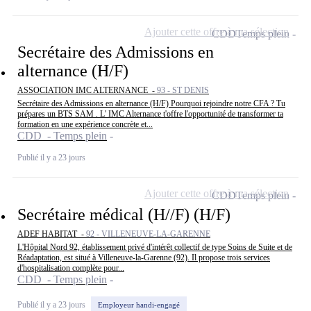
Ajouter cette offre à ma sélection
CDD
Temps plein
Secrétaire des Admissions en
alternance (H/F)
ASSOCIATION IMC ALTERNANCE -
93 - ST DENIS
Secrétaire des Admissions en alternance (H/F) Pourquoi rejoindre notre CFA ? Tu
prépares un BTS SAM . L' IMC Alternance t'offre l'opportunité de transformer ta
formation en une expérience concrète et...
CDD - Temps plein
Publié il y a 23 jours
Ajouter cette offre à ma sélection
CDD
Temps plein
Secrétaire médical (H//F) (H/F)
ADEF HABITAT -
92 - VILLENEUVE-LA-GARENNE
L'Hôpital Nord 92, établissement privé d'intérêt collectif de type Soins de Suite et de
Réadaptation, est situé à Villeneuve-la-Garenne (92). Il propose trois services
d'hospitalisation complète pour...
CDD - Temps plein
Publié il y a 23 jours
Employeur handi-engagé