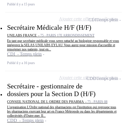
Publié il y a 15 jours
Ajouter cette offre à ma sélection
CDI
Temps plein
Secrétaire Médicale H/F (H/F)
UNILABS FRANCE -
75 - PARIS 17E ARRONDISSEMENT
En tant que secrétaire médicale vous serez rattaché au biologiste responsable et vous
intégrerez la SELAS UNILABS EYLAU Vous aurez pour mission d'accueillir et
renseigner nos patients, tout en...
CDI - Temps plein
Publié il y a 16 jours
Ajouter cette offre à ma sélection
CDD
Temps plein
Secrétaire - gestionnaire de
dossiers pour la Section D (H/F)
CONSEIL NATIONAL DE L ORDRE DES PHARMA -
75 - PARIS 08
L'organisation L'Ordre national des pharmaciens est l'institution qui regroupe tous
les pharmaciens exerçant leur art en France Métropole ou dans les départements et
collectivités d'Outre-mer. Il...
CDD - Temps plein