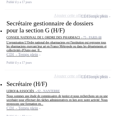
Publié il y a 17 jours
Ajouter cette offre à ma sélection
CDI
Temps plein
Secrétaire gestionnaire de dossiers
pour la section G (H/F)
CONSEIL NATIONAL DE L ORDRE DES PHARMACI -
75 - PARIS 08
L'organisation L'Ordre national des pharmaciens est l'institution qui regroupe tous
les pharmaciens exerçant leur art en France Métropole ou dans les départements et
collectivités d'Outre-mer. Il...
CDI - Temps plein
Publié il y a 17 jours
Ajouter cette offre à ma sélection
CDI
Temps plein
Secrétaire (H/F)
LEROI & ASSOCIÉS -
92 - NANTERRE
Nous sommes une étude de commissaires de justice et nous recherchons un ou une
secrétaire pour effectuer des tâches administratives en lien avec notre activité. Nous
proposons une formation en...
CDI - Temps plein