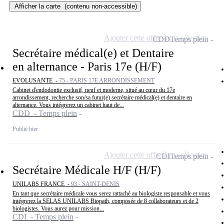
Afficher la carte
(contenu non-accessible)
Ajouter cette offre à ma sélection
CDD
Temps plein
Secrétaire médical(e) et Dentaire
en alternance - Paris 17e (H/F)
EVOLUSANTE -
75 - PARIS 17E ARRONDISSEMENT
Cabinet d'endodontie exclusif, neuf et moderne, situé au cœur du 17e
arrondissement, recherche son/sa futur(e) secrétaire médical(e) et dentaire en
alternance. Vous intégrerez un cabinet haut de...
CDD - Temps plein
Publié hier
Ajouter cette offre à ma sélection
CDI
Temps plein
Secrétaire Médicale H/F (H/F)
UNILABS FRANCE -
93 - SAINT-DENIS
En tant que secrétaire médicale vous serez rattaché au biologiste responsable et vous
intégrerez la SELAS UNILABS Biopath, composée de 8 collaborateurs et de 2
biologistes. Vous aurez pour mission...
CDI - Temps plein