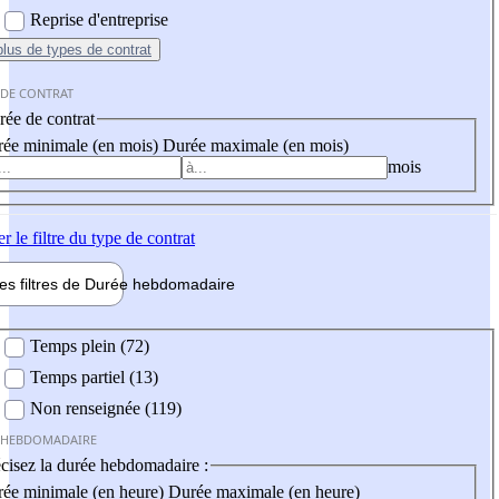
Reprise d'entreprise
plus
de types de contrat
 DE CONTRAT
ée de contrat
ée minimale (en mois)
Durée maximale (en mois)
mois
er
le filtre du type de contrat
les filtres de
Durée hebdo
madaire
 hebdomadaire
Temps plein (72)
Temps partiel (13)
Non renseignée (119)
 HEBDOMADAIRE
cisez la durée hebdomadaire :
ée minimale (en heure)
Durée maximale (en heure)