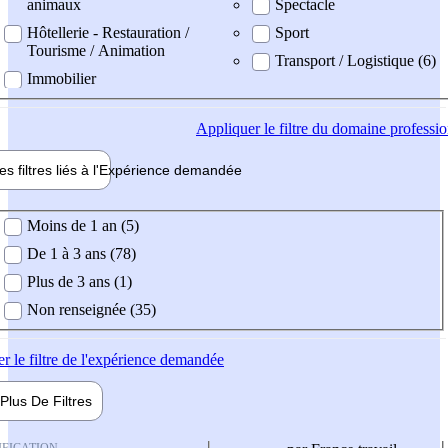
animaux
Spectacle
Hôtellerie - Restauration /
Sport
Tourisme / Animation
Transport / Logistique (6)
Immobilier
Appliquer
le filtre du domaine professi
es filtres liés à l'
Expérience
demandée
ience demandée
Moins de 1 an (5)
De 1 à 3 ans (78)
Plus de 3 ans (1)
Non renseignée (35)
er
le filtre de l'expérience demandée
Plus De
Filtres