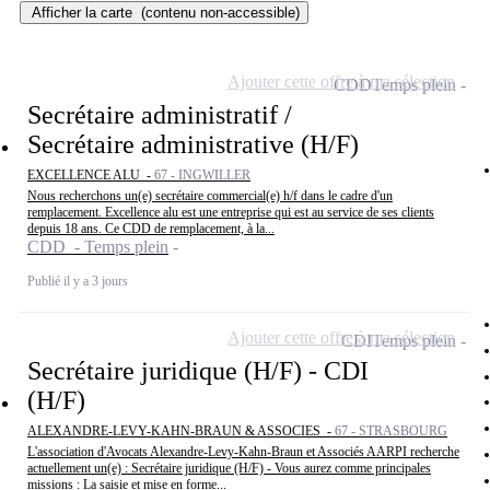
Afficher la carte
(contenu non-accessible)
Ajouter cette offre à ma sélection
CDD
Temps plein
Secrétaire administratif /
Secrétaire administrative (H/F)
EXCELLENCE ALU -
67 - INGWILLER
Nous recherchons un(e) secrétaire commercial(e) h/f dans le cadre d'un
remplacement. Excellence alu est une entreprise qui est au service de ses clients
depuis 18 ans. Ce CDD de remplacement, à la...
CDD - Temps plein
Publié il y a 3 jours
Ajouter cette offre à ma sélection
CDI
Temps plein
Secrétaire juridique (H/F) - CDI
(H/F)
ALEXANDRE-LEVY-KAHN-BRAUN & ASSOCIES -
67 - STRASBOURG
L'association d'Avocats Alexandre-Levy-Kahn-Braun et Associés AARPI recherche
actuellement un(e) : Secrétaire juridique (H/F) - Vous aurez comme principales
missions : La saisie et mise en forme...