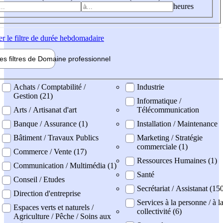
heures
er
le filtre de durée hebdomadaire
les filtres de
Domaine pro
fessionnel
ne professionel
Achats / Comptabilité /
Industrie
Gestion (21)
Informatique /
Arts / Artisanat d'art
Télécommunication
Banque / Assurance (1)
Installation / Maintenance
Bâtiment / Travaux Publics
Marketing / Stratégie
commerciale (1)
Commerce / Vente (17)
Ressources Humaines (1)
Communication / Multimédia (1)
Santé
Conseil / Etudes
Secrétariat / Assistanat (15
Direction d'entreprise
Services à la personne / à l
Espaces verts et naturels /
collectivité (6)
Agriculture / Pêche / Soins aux