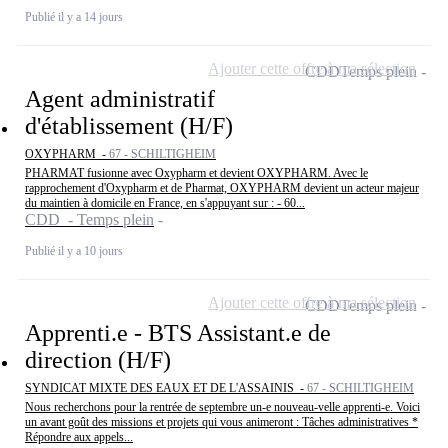
Publié il y a 14 jours
Ajouter cette offre à ma sélection
CDD
Temps plein
Agent administratif
d'établissement (H/F)
OXYPHARM -
67 - SCHILTIGHEIM
PHARMAT fusionne avec Oxypharm et devient OXYPHARM. Avec le
rapprochement d'Oxypharm et de Pharmat, OXYPHARM devient un acteur majeur
du maintien à domicile en France, en s'appuyant sur : - 60...
CDD - Temps plein
Publié il y a 10 jours
Ajouter cette offre à ma sélection
CDD
Temps plein
Apprenti.e - BTS Assistant.e de
direction (H/F)
SYNDICAT MIXTE DES EAUX ET DE L'ASSAINIS -
67 - SCHILTIGHEIM
Nous recherchons pour la rentrée de septembre un-e nouveau-velle apprenti-e. Voici
un avant goût des missions et projets qui vous animeront : Tâches administratives *
Répondre aux appels...