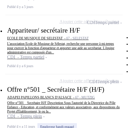
Publié il y a 5 jours
Ajouter cette offre à ma sélection
CDI
Temps partiel
Appariteur/ secrétaire H/F
ECOLE DE MUSIQUE DE SELESTAT -
67 - SELESTAT
L'association Ecole de Musique de Sélestat, recherche une personne à mi-temps
pour exercer la fonction d'appariteur et apporter une aide au secrétariat. L'équipe
administrative est composée d'un...
CDI - Temps partiel
Publié il y a 6 jours
Ajouter cette offre à ma sélection
CDI
Temps plein
Offre n°501 _ Secrétaire H/F (H/F)
ADAPEI PAPILLONS BLANCS D'ALSACE -
67 - MUTZIG
Offre n°501 _ Secrétaire H/F Description Sous l'autorité de la Directrice du Pôle
Enfance - Education, et conformément aux valeurs associatives, aux dispositions du
Projet d'Etablissement, le ou la...
CDI - Temps plein
Publié il y a 11 jours
Employeur handi-engagé