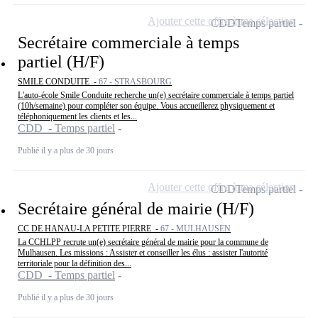
Ajouter cette offre à ma sélection
CDD
Temps partiel
Secrétaire commerciale à temps
partiel (H/F)
SMILE CONDUITE -
67 - STRASBOURG
L'auto-école Smile Conduite recherche un(e) secrétaire commerciale à temps partiel
(10h/semaine) pour compléter son équipe. Vous accueillerez physiquement et
téléphoniquement les clients et les...
CDD - Temps partiel
Publié il y a plus de 30 jours
Ajouter cette offre à ma sélection
CDD
Temps partiel
Secrétaire général de mairie (H/F)
CC DE HANAU-LA PETITE PIERRE -
67 - MULHAUSEN
La CCHLPP recrute un(e) secrétaire général de mairie pour la commune de
Mulhausen. Les missions : Assister et conseiller les élus : assister l'autorité
territoriale pour la définition des...
CDD - Temps partiel
Publié il y a plus de 30 jours