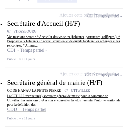
Ajouter cette offre à ma sélection
CDI
Temps partiel
Secrétaire d'Accueil (H/F)
67 - STRASBOURG
Vos missions seront : * Accueillir des visiteurs (habitants, partenaires, collègues.). *
Proposer aux habitants un accueil convivial et de qualité facilitant les échanges et les
rencontres. * Animer...
CDI - Temps partiel
Publié il y a 11 jours
Ajouter cette offre à ma sélection
CDD
Temps partiel
Secrétaire général de mairie (H/F)
CC DE HANAU-LA PETITE PIERRE -
67 - UTTWILLER
La CCHLPP recrute un(e) secrétaire général de mairie pour la commune de
Uttwiller. Les missions : -Assister et conseiller les élus : assister l'autorité territoriale
pour la définition des...
CDD - Temps partiel
Publié il y a 11 jours