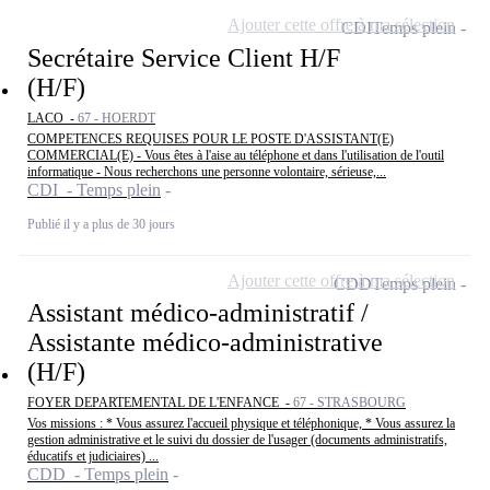
Ajouter cette offre à ma sélection
CDI
Temps plein
Secrétaire Service Client H/F
(H/F)
LACO -
67 - HOERDT
COMPETENCES REQUISES POUR LE POSTE D'ASSISTANT(E)
COMMERCIAL(E) - Vous êtes à l'aise au téléphone et dans l'utilisation de l'outil
informatique - Nous recherchons une personne volontaire, sérieuse,...
CDI - Temps plein
Publié il y a plus de 30 jours
Ajouter cette offre à ma sélection
CDD
Temps plein
Assistant médico-administratif /
Assistante médico-administrative
(H/F)
FOYER DEPARTEMENTAL DE L'ENFANCE -
67 - STRASBOURG
Vos missions : * Vous assurez l'accueil physique et téléphonique, * Vous assurez la
gestion administrative et le suivi du dossier de l'usager (documents administratifs,
éducatifs et judiciaires) ...
CDD - Temps plein