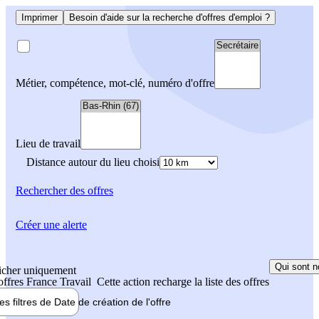
Imprimer
Besoin d'aide sur la recherche d'offres d'emploi ?
Métier, compétence, mot-clé, numéro d'offre
Lieu de travail
Distance autour du lieu choisi
Rechercher
des offres
Créer une alerte
Qui sont n
icher uniquement
 offres France Travail
Cette action recharge la liste des offres
les filtres de
Date de création
de l'offre