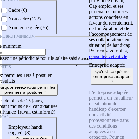
IFICATION
par France travail,
Cap emploi et ses
Cadre (6)
partenaires pour ses
actions concrètes en
Non cadre (122)
faveur du recrutement,
Non renseignée (76)
de l’intégration et de
l’accompagnement de
IRE BRUT MINIMUM
ses collaborateurs en
situation de handicap.
re minimum
Pour en savoir plus,
consultez cet article
.
ssez une périodicité pour le salaire saisi
Entreprise adaptée
NITÉS
Qu'est-ce qu'une
z parmi les 1ers à postuler
entreprise adaptée
résultats
?
urquoi serez-vous parmi les
L'entreprise adaptée
premiers à postuler ?
permet à un travailleur
es de plus de 15 jours,
en situation de
tant moins de 4 candidatures
handicap d'exercer
t France Travail est informé)
une activité
ICAP
professionnelle dans
des conditions
Employeur handi-
adaptées à ses
engagé (8)
capacités. Pour en
Qu'est-ce qu'un