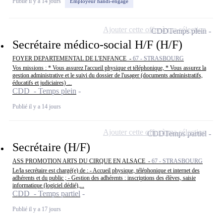
Publié il y a 14 jours
Employeur handi-engagé
Ajouter cette offre à ma sélection
CDD
Temps plein
Secrétaire médico-social H/F (H/F)
FOYER DEPARTEMENTAL DE L'ENFANCE -
67 - STRASBOURG
Vos missions : * Vous assurez l'accueil physique et téléphonique, * Vous assurez la
gestion administrative et le suivi du dossier de l'usager (documents administratifs,
éducatifs et judiciaires) ...
CDD - Temps plein
Publié il y a 14 jours
Ajouter cette offre à ma sélection
CDD
Temps partiel
Secrétaire (H/F)
ASS PROMOTION ARTS DU CIRQUE EN ALSACE -
67 - STRASBOURG
Le/la secrétaire est chargé(e) de : - Accueil physique, téléphonique et internet des
adhérents et du public ; - Gestion des adhérents : inscriptions des élèves, saisie
informatique (logiciel dédié),...
CDD - Temps partiel
Publié il y a 17 jours