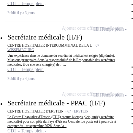
CDI - Temps plein
Publié il y a 3 jours
Ajouter cette offre à ma sélection
CDI
Temps plein
Secrétaire médicale (H/F)
CENTRE HOSPITALIER INTERCOMMUNAL DE LA L -
67 -
WISSEMBOURG
Une expérience dans le domaine du secrétariat médical est exigée (diplômée).
Missions principales Sous la responsabilité de la Responsable des secrétaires
médicales, il ou elle sera chargé(e) de : -...
CDI - Temps plein
Publié il y a 4 jours
Ajouter cette offre à ma sélection
CDI
Temps plein
Secrétaire médicale - PPAC (H/F)
CENTRE HOSPITALIER D'ERSTEIN -
67 - ERSTEIN
Le Centre Hospitalier d'Erstein (CHE) recrute à temps plein, un(e) secrétaire
médical(e) pour son pôle du Pays d'Alsace Centrale. Le poste est à pourvoir à
compter du 1er septembre 2026. Sous la...
CDI - Temps plein