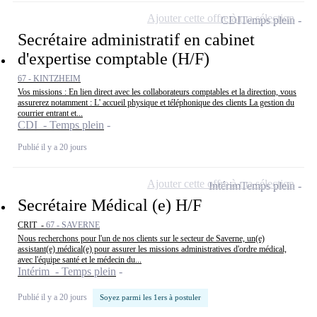
Ajouter cette offre à ma sélection
CDI
Temps plein
Secrétaire administratif en cabinet
d'expertise comptable (H/F)
67 - KINTZHEIM
Vos missions : En lien direct avec les collaborateurs comptables et la direction, vous
assurerez notamment : L' accueil physique et téléphonique des clients La gestion du
courrier entrant et...
CDI - Temps plein
Publié il y a 20 jours
Ajouter cette offre à ma sélection
Intérim
Temps plein
Secrétaire Médical (e) H/F
CRIT -
67 - SAVERNE
Nous recherchons pour l'un de nos clients sur le secteur de Saverne, un(e)
assistant(e) médical(e) pour assurer les missions administratives d'ordre médical,
avec l'équipe santé et le médecin du...
Intérim - Temps plein
Publié il y a 20 jours
Soyez parmi les 1ers à postuler