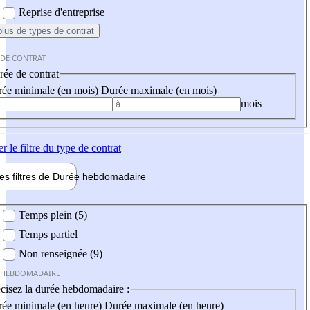
Reprise d'entreprise
plus
de types de contrat
 DE CONTRAT
ée de contrat
ée minimale (en mois)
Durée maximale (en mois)
mois
er
le filtre du type de contrat
les filtres de
Durée hebdo
madaire
 hebdomadaire
Temps plein (5)
Temps partiel
Non renseignée (9)
 HEBDOMADAIRE
cisez la durée hebdomadaire :
ée minimale (en heure)
Durée maximale (en heure)