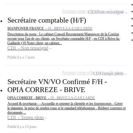
Ajouter cette offre à ma sélection
CDI
Non renseigné
Secrétaire comptable (H/F)
MANPOWER FRANCE -
19 - BRIVE-LA-GAILLARDE
Description du poste : Le cabinet Conseil Recrutement Manpower de la Corrèze
recrute pour l'un de ses clients, un Secrétaire comptable H/F ; en CDI à Brive-la-
Gaillarde (19 Notre client, un cabinet...
CDI - Non renseigné
Publié il y a 7 jours
Ajouter cette offre à ma sélection
CDI
Temps plein
Secrétaire VN/VO Confirmé F/H -
OPIA CORREZE - BRIVE
OPIA CORREZE - BRIVE -
19 - BRIVE-LA-GAILLARDE
Accueil & secrétariat - - Accueillir et orienter la clientèle et les fournisseurs - Gérer
le planning, la prise de rendez-vous et le standard téléphonique - Rédiger courriers et
documents,...
CDI - Temps plein
Publié il y a 13 jours