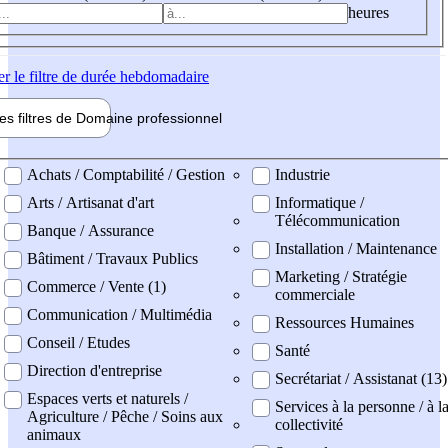
heures
er
le filtre de durée hebdomadaire
les filtres de
Domaine pro
fessionnel
ne professionel
Achats / Comptabilité / Gestion
Industrie
Arts / Artisanat d'art
Informatique /
Télécommunication
Banque / Assurance
Installation / Maintenance
Bâtiment / Travaux Publics
Marketing / Stratégie
Commerce / Vente (1)
commerciale
Communication / Multimédia
Ressources Humaines
Conseil / Etudes
Santé
Direction d'entreprise
Secrétariat / Assistanat (13)
Espaces verts et naturels /
Services à la personne / à l
Agriculture / Pêche / Soins aux
collectivité
animaux