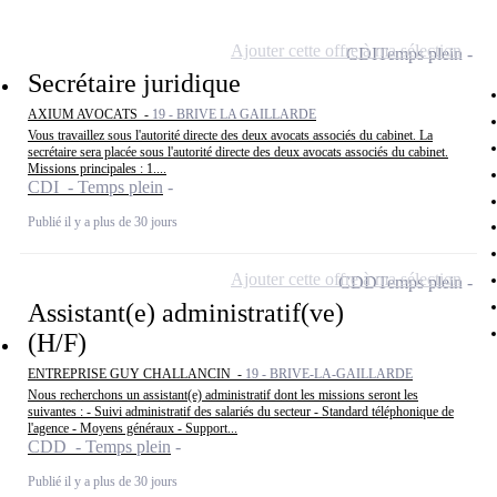
Ajouter cette offre à ma sélection
CDI
Temps plein
Secrétaire juridique
AXIUM AVOCATS -
19 - BRIVE LA GAILLARDE
Vous travaillez sous l'autorité directe des deux avocats associés du cabinet. La
secrétaire sera placée sous l'autorité directe des deux avocats associés du cabinet.
Missions principales : 1....
CDI - Temps plein
Publié il y a plus de 30 jours
Ajouter cette offre à ma sélection
CDD
Temps plein
Assistant(e) administratif(ve)
(H/F)
ENTREPRISE GUY CHALLANCIN -
19 - BRIVE-LA-GAILLARDE
Nous recherchons un assistant(e) administratif dont les missions seront les
suivantes : - Suivi administratif des salariés du secteur - Standard téléphonique de
l'agence - Moyens généraux - Support...
CDD - Temps plein
Publié il y a plus de 30 jours