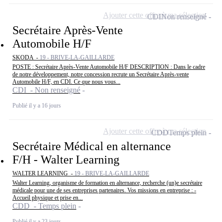
Ajouter cette offre à ma sélection
CDI
Non renseigné
Secrétaire Après-Vente
Automobile H/F
SKODA -
19 - BRIVE-LA-GAILLARDE
POSTE : Secrétaire Après-Vente Automobile H/F DESCRIPTION : Dans le cadre
de notre développement, notre concession recrute un Secrétaire Après-vente
Automobile H/F, en CDI. Ce que nous vous...
CDI - Non renseigné
Publié il y a 16 jours
Ajouter cette offre à ma sélection
CDD
Temps plein
Secrétaire Médical en alternance
F/H - Walter Learning
WALTER LEARNING -
19 - BRIVE-LA-GAILLARDE
Walter Learning, organisme de formation en alternance, recherche (un)e secrétaire
médicale pour une de ses entreprises partenaires. Vos missions en entreprise : -
Accueil physique et prise en...
CDD - Temps plein
Publié il y a 23 jours