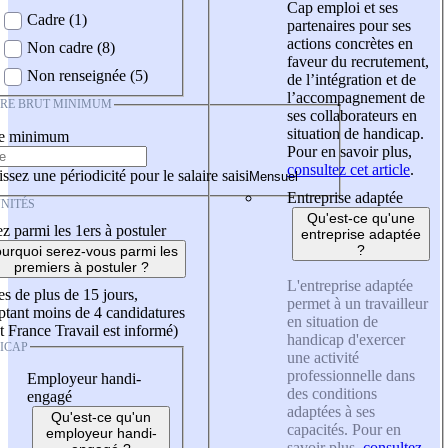
Cap emploi et ses
Cadre (1)
partenaires pour ses
actions concrètes en
Non cadre (8)
faveur du recrutement,
Non renseignée (5)
de l’intégration et de
l’accompagnement de
IRE BRUT MINIMUM
ses collaborateurs en
situation de handicap.
re minimum
Pour en savoir plus,
consultez cet article
.
ssez une périodicité pour le salaire saisi
Entreprise adaptée
NITÉS
Qu'est-ce qu'une
z parmi les 1ers à postuler
entreprise adaptée
?
urquoi serez-vous parmi les
premiers à postuler ?
L'entreprise adaptée
es de plus de 15 jours,
permet à un travailleur
tant moins de 4 candidatures
en situation de
t France Travail est informé)
handicap d'exercer
ICAP
une activité
professionnelle dans
Employeur handi-
des conditions
engagé
adaptées à ses
Qu'est-ce qu'un
capacités. Pour en
employeur handi-
savoir plus,
consultez