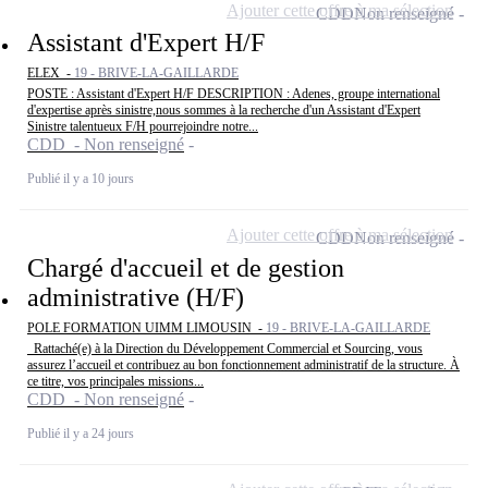
Ajouter cette offre à ma sélection
CDD
Non renseigné
Assistant d'Expert H/F
ELEX -
19 - BRIVE-LA-GAILLARDE
POSTE : Assistant d'Expert H/F DESCRIPTION : Adenes, groupe international
d'expertise après sinistre,nous sommes à la recherche d'un Assistant d'Expert
Sinistre talentueux F/H pourrejoindre notre...
CDD - Non renseigné
Publié il y a 10 jours
Ajouter cette offre à ma sélection
CDD
Non renseigné
Chargé d'accueil et de gestion
administrative (H/F)
POLE FORMATION UIMM LIMOUSIN -
19 - BRIVE-LA-GAILLARDE
Rattaché(e) à la Direction du Développement Commercial et Sourcing, vous
assurez l’accueil et contribuez au bon fonctionnement administratif de la structure. À
ce titre, vos principales missions...
CDD - Non renseigné
Publié il y a 24 jours