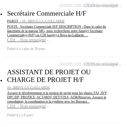
Ajouter cette offre à ma sélection
CDI
Non renseigné
Secrétaire Commerciale H/F
PAROT -
19 - BRIVE-LA-GAILLARDE
POSTE : Secrétaire Commerciale H/F DESCRIPTION : Dans le cadre du
lancement de la marque MG, nous recherchons notre futur(e) Secrétaire
Commercial(e) (H/F) en CDI basé(e) à Brive-la-Gaillarde. ...
CDI - Non renseigné
Publié il y a plus de 30 jours
Ajouter cette offre à ma sélection
CDI
Non renseigné
ASSISTANT DE PROJET OU
CHARGE DE PROJET H/F
19 - BRIVE-LA-GAILLARDE
Assurer le développement et la gestion de projet pour les phases FAI, AVP,
DPC/DP, PRO/DCE, ACT-MDT, DET/VISA, AOR/Réserves. Assurer la
consultation, la coordination et la synthèse avec les Bureaux...
CDI - Non renseigné
Publié il y a 8 jours