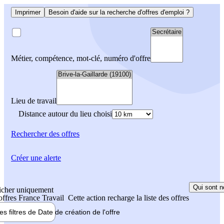
Imprimer
Besoin d'aide sur la recherche d'offres d'emploi ?
Métier, compétence, mot-clé, numéro d'offre
Lieu de travail
Distance autour du lieu choisi
Rechercher
des offres
Créer une alerte
Qui sont n
icher uniquement
 offres France Travail
Cette action recharge la liste des offres
les filtres de
Date de création
de l'offre