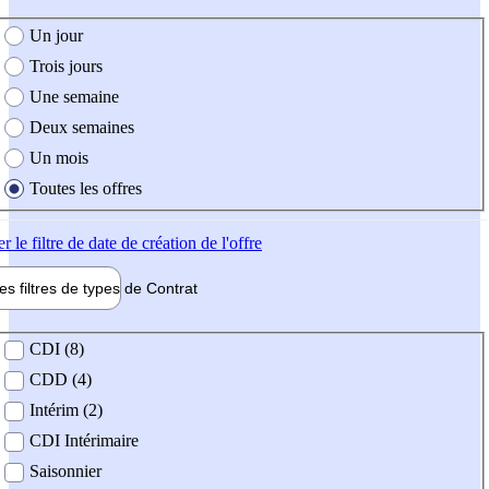
e création de l'offre
Un jour
Trois jours
Une semaine
Deux semaines
Un mois
Toutes les offres
er
le filtre de date de création de l'offre
les filtres de types de
Contrat
de contrat
CDI (8)
CDD (4)
Intérim (2)
CDI Intérimaire
Saisonnier