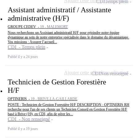
Ajouter cette offre à ma sélection
CDI
Temps plein
Assistant administratif / Assistante
administrative (H/F)
GROUPE CEDEV -
19 - MALEMORT
Nous recherchons un Assistant administratif H/F pour rejoindre notre équipe
dynamique au sein de notre entreprise spécialisée dans le domaine du désamiantage.
Vos missions : Assurer l’accueil...
CDI - Temps plein
Publié il y a 24 jours
Ajouter cette offre à ma sélection
CDI
Non renseigné
Technicien de Gestion Forestière
H/F
OPTINERIS -
19 - BRIVE-LA-GAILLARDE
POSTE : Technicien de Gestion Forestière H/F DESCRIPTION : OPTINERIS RH
recherche pour l'un de ses clients un Technicien Conseil en Gestion Forestière H/F
basé à Brive (19), en CDI, afin de gérer les...
CDI - Non renseigné
Publié il y a 19 jours