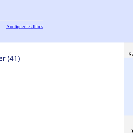
Appliquer
les filtres
S
er (41)