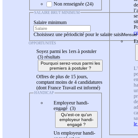
Non renseignée (24)
de
l
SALAIRE BRUT MINIMUM
se
si
Salaire minimum
Po
co
Choisissez une périodicité pour le salaire saisi
En
OPPORTUNITÉS
Soyez parmi les 1ers à postuler
(3)
résultats
Pourquoi serez-vous parmi les
L'
premiers à postuler ?
pe
Offres de plus de 15 jours,
en
comptant moins de 4 candidatures
ha
(dont France Travail est informé)
un
HANDICAP
pr
de
Employeur handi-
ad
engagé (3)
ca
Qu'est-ce qu'un
sa
employeur handi-
le
engagé ?
Un employeur handi-