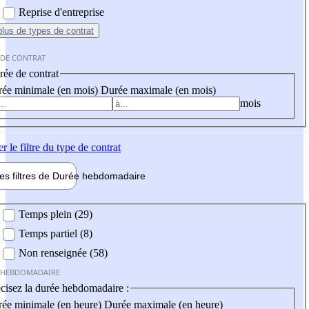
Reprise d'entreprise
plus
de types de contrat
 DE CONTRAT
ée de contrat
ée minimale (en mois)
Durée maximale (en mois)
mois
er
le filtre du type de contrat
les filtres de
Durée hebdo
madaire
 hebdomadaire
Temps plein (29)
Temps partiel (8)
Non renseignée (58)
 HEBDOMADAIRE
cisez la durée hebdomadaire :
ée minimale (en heure)
Durée maximale (en heure)