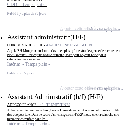
CDD - Temps partiel
Publié il y a plus de 30 jours
Ajouter cette offre à ma sélection
Intérim
Temps plein
Assistant administratif(H/F)
LOIRE & MAUGES RH -
49 - CHALONNES-SUR-LOIRE
Aquila RH Montjean sur Loire, c'est bien plus qu'une simple agence de recrutement.
Nous sommes une équipe à taille humaine, avec pour objectif principal la
satisfaction totale de nos...
Intérim - Temps plein
Publié il y a 5 jours
Ajouter cette offre à ma sélection
Intérim
Temps plein
Assistant Administratif (h/f) (H/F)
ADECCO FRANCE -
49 - TRÉMENTINES
Adecco recrute pour son client, basé à Trémentines, un Assistant administratif H/F
dès que possible. Dans le cadre d'un changement d'ERP, notre client recherche une
personne en renfort pour les...
Intérim - Temps plein