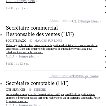
CDI - Temps plein
Publié il y a 5 jours
Ajouter cette offre à ma sélection
CDD
Temps plein
Secrétaire commercial -
Responsable des ventes (H/F)
SOCIETE SAXO -
49 - MAUGES SUR LOIRE
Rattaché(e) à la direction, vous assurez la gestion administrative et commerciale de
l'entreprise. Dans une entreprise de commerce de quincaillerie vous avez pour
missions: Gestion de la relation...
CDD - Temps plein
Publié il y a 12 jours
Ajouter cette offre à ma sélection
CDD
Temps partiel
Secrétaire comptable (H/F)
CNP SERVICES -
49 - ÉTRICHÉ
Au sein d'une entreprise de rénovation/électricité, en parallèle de la gestion d'une
entreprise d'entretien espace vert nous recherchons un(e) secrétaire comptable. Poste
à pourvoir à partir...
CDD - Temps partiel