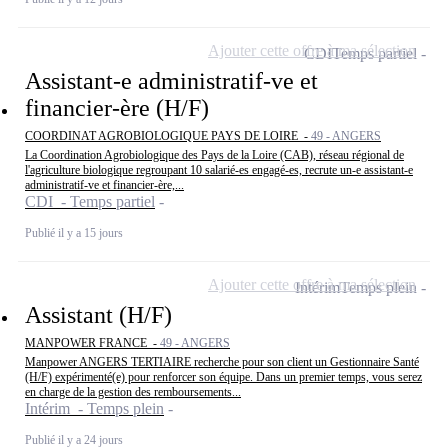
Ajouter cette offre à ma sélection
CDI
Temps partiel
Assistant-e administratif-ve et
financier-ère (H/F)
COORDINAT AGROBIOLOGIQUE PAYS DE LOIRE -
49 - ANGERS
La Coordination Agrobiologique des Pays de la Loire (CAB), réseau régional de
l'agriculture biologique regroupant 10 salarié-es engagé-es, recrute un-e assistant-e
administratif-ve et financier-ère,...
CDI - Temps partiel
Publié il y a 15 jours
Ajouter cette offre à ma sélection
Intérim
Temps plein
Assistant (H/F)
MANPOWER FRANCE -
49 - ANGERS
Manpower ANGERS TERTIAIRE recherche pour son client un Gestionnaire Santé
(H/F) expérimenté(e) pour renforcer son équipe. Dans un premier temps, vous serez
en charge de la gestion des remboursements...
Intérim - Temps plein
Publié il y a 24 jours