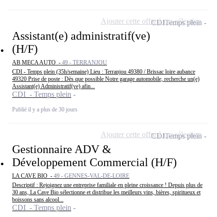
Ajouter cette offre à ma sélection
CDI
Temps plein
Assistant(e) administratif(ve)
(H/F)
AB MECA AUTO -
49 - TERRANJOU
CDI - Temps plein (35h/semaine) Lieu : Terranjou 49380 / Brissac loire aubance
49320 Prise de poste : Dès que possible Notre garage automobile, recherche un(e)
Assistant(e) Administratif(ve) afin...
CDI - Temps plein
Publié il y a plus de 30 jours
Ajouter cette offre à ma sélection
CDI
Temps plein
Gestionnaire ADV &
Développement Commercial (H/F)
LA CAVE BIO -
49 - GENNES-VAL-DE-LOIRE
Descriptif : Rejoignez une entreprise familiale en pleine croissance ! Depuis plus de
30 ans, La Cave Bio sélectionne et distribue les meilleurs vins, bières, spiritueux et
boissons sans alcool...
CDI - Temps plein