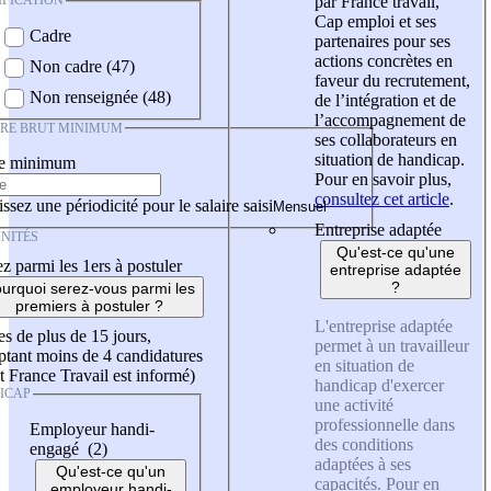
IFICATION
par France travail,
Cap emploi et ses
Cadre
partenaires pour ses
actions concrètes en
Non cadre (47)
faveur du recrutement,
Non renseignée (48)
de l’intégration et de
l’accompagnement de
IRE BRUT MINIMUM
ses collaborateurs en
situation de handicap.
re minimum
Pour en savoir plus,
consultez cet article
.
ssez une périodicité pour le salaire saisi
Entreprise adaptée
NITÉS
Qu'est-ce qu'une
z parmi les 1ers à postuler
entreprise adaptée
?
urquoi serez-vous parmi les
premiers à postuler ?
L'entreprise adaptée
es de plus de 15 jours,
permet à un travailleur
tant moins de 4 candidatures
en situation de
t France Travail est informé)
handicap d'exercer
ICAP
une activité
professionnelle dans
Employeur handi-
des conditions
engagé (2)
adaptées à ses
Qu'est-ce qu'un
capacités. Pour en
employeur handi-