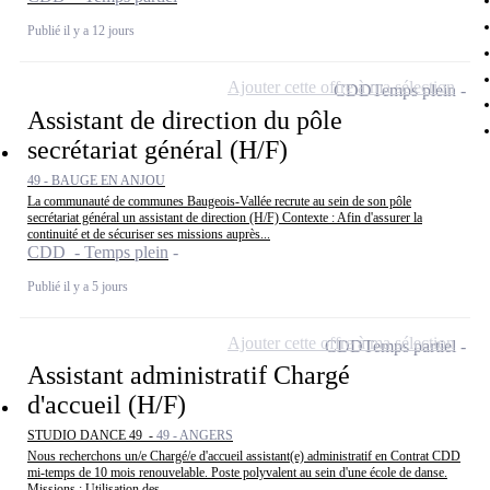
Publié il y a 12 jours
Ajouter cette offre à ma sélection
CDD
Temps plein
Assistant de direction du pôle
secrétariat général (H/F)
49 - BAUGE EN ANJOU
La communauté de communes Baugeois-Vallée recrute au sein de son pôle
secrétariat général un assistant de direction (H/F) Contexte : Afin d'assurer la
continuité et de sécuriser ses missions auprès...
CDD - Temps plein
Publié il y a 5 jours
Ajouter cette offre à ma sélection
CDD
Temps partiel
Assistant administratif Chargé
d'accueil (H/F)
STUDIO DANCE 49 -
49 - ANGERS
Nous recherchons un/e Chargé/e d'accueil assistant(e) administratif en Contrat CDD
mi-temps de 10 mois renouvelable. Poste polyvalent au sein d'une école de danse.
Missions : Utilisation des...