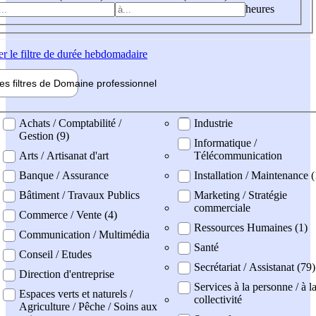
heures
er
le filtre de durée hebdomadaire
les filtres de
Domaine pro
fessionnel
ne professionel
Achats / Comptabilité /
Industrie
Gestion (9)
Informatique /
Arts / Artisanat d'art
Télécommunication
Banque / Assurance
Installation / Maintenance (
Bâtiment / Travaux Publics
Marketing / Stratégie
commerciale
Commerce / Vente (4)
Ressources Humaines (1)
Communication / Multimédia
Santé
Conseil / Etudes
Secrétariat / Assistanat (79)
Direction d'entreprise
Services à la personne / à l
Espaces verts et naturels /
collectivité
Agriculture / Pêche / Soins aux