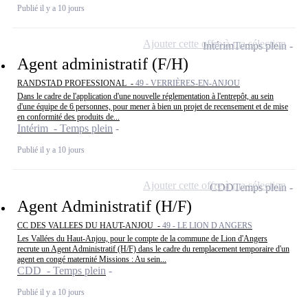
Publié il y a 10 jours
Ajouter cette offre à ma sélection
Intérim
Temps plein
Agent administratif (F/H)
RANDSTAD PROFESSIONAL -
49 - VERRIÈRES-EN-ANJOU
Dans le cadre de l'application d'une nouvelle réglementation à l'entrepôt, au sein
d'une équipe de 6 personnes, pour mener à bien un projet de recensement et de mise
en conformité des produits de...
Intérim - Temps plein
Publié il y a 10 jours
Ajouter cette offre à ma sélection
CDD
Temps plein
Agent Administratif (H/F)
CC DES VALLEES DU HAUT-ANJOU -
49 - LE LION D ANGERS
Les Vallées du Haut-Anjou, pour le compte de la commune de Lion d'Angers
recrute un Agent Administratif (H/F) dans le cadre du remplacement temporaire d'un
agent en congé maternité Missions : Au sein...
CDD - Temps plein
Publié il y a 10 jours