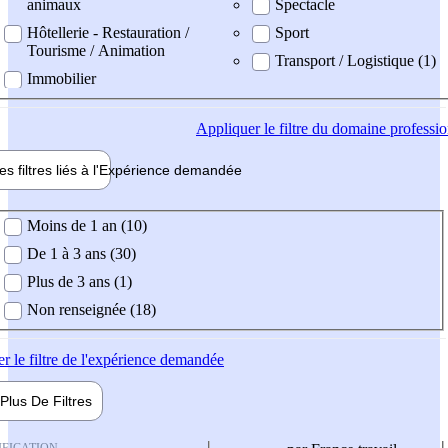
animaux
Spectacle
Hôtellerie - Restauration /
Sport
Tourisme / Animation
Transport / Logistique (1)
Immobilier
Appliquer
le filtre du domaine professi
es filtres liés à l'
Expérience
demandée
ience demandée
Moins de 1 an (10)
De 1 à 3 ans (30)
Plus de 3 ans (1)
Non renseignée (18)
er
le filtre de l'expérience demandée
Plus De
Filtres