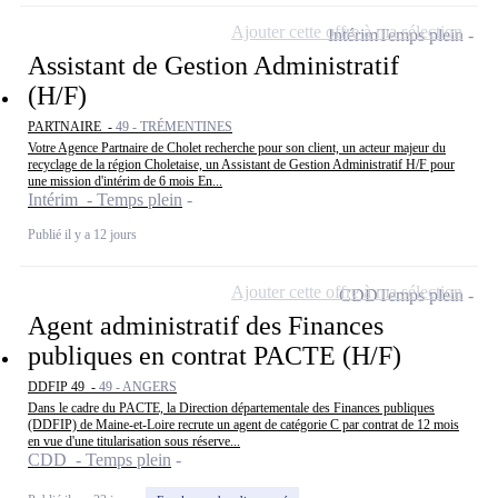
Ajouter cette offre à ma sélection
Intérim
Temps plein
Assistant de Gestion Administratif
(H/F)
PARTNAIRE -
49 - TRÉMENTINES
Votre Agence Partnaire de Cholet recherche pour son client, un acteur majeur du
recyclage de la région Choletaise, un Assistant de Gestion Administratif H/F pour
une mission d'intérim de 6 mois En...
Intérim - Temps plein
Publié il y a 12 jours
Ajouter cette offre à ma sélection
CDD
Temps plein
Agent administratif des Finances
publiques en contrat PACTE (H/F)
DDFIP 49 -
49 - ANGERS
Dans le cadre du PACTE, la Direction départementale des Finances publiques
(DDFIP) de Maine-et-Loire recrute un agent de catégorie C par contrat de 12 mois
en vue d'une titularisation sous réserve...
CDD - Temps plein