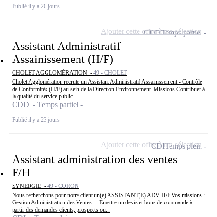
Publié il y a 20 jours
Ajouter cette offre à ma sélection
CDD
Temps partiel
Assistant Administratif
Assainissement (H/F)
CHOLET AGGLOMÉRATION -
49 - CHOLET
Cholet Agglomération recrute un Assistant Administratif Assainissement - Contrôle
de Conformités (H/F) au sein de la Direction Environnement. Missions Contribuer à
la qualité du service public...
CDD - Temps partiel
Publié il y a 23 jours
Ajouter cette offre à ma sélection
CDI
Temps plein
Assistant administration des ventes
F/H
SYNERGIE -
49 - CORON
Nous recherchons pour notre client un(e) ASSISTANT(E) ADV H/F.Vos missions :
Gestion Administration des Ventes : - Emettre un devis et bons de commande à
partir des demandes clients, prospects ou...