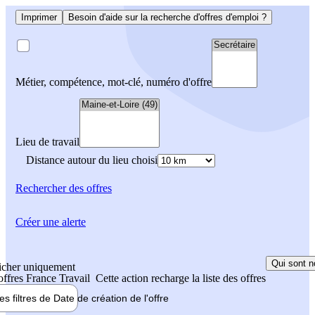
Imprimer
Besoin d'aide sur la recherche d'offres d'emploi ?
Métier, compétence, mot-clé, numéro d'offre
Lieu de travail
Distance autour du lieu choisi
Rechercher
des offres
Créer une alerte
Qui sont n
icher uniquement
 offres France Travail
Cette action recharge la liste des offres
les filtres de
Date de création
de l'offre