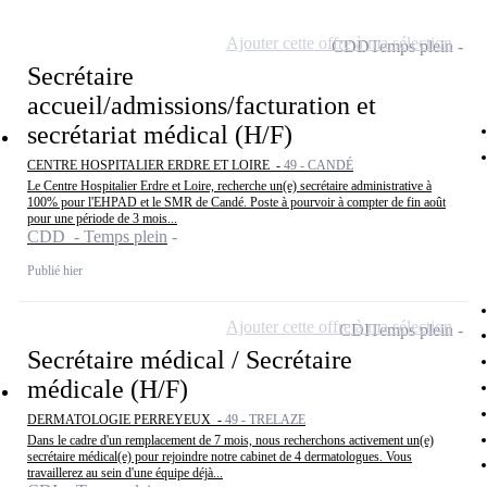
Ajouter cette offre à ma sélection
CDD
Temps plein
Secrétaire
accueil/admissions/facturation et
secrétariat médical (H/F)
CENTRE HOSPITALIER ERDRE ET LOIRE -
49 - CANDÉ
Le Centre Hospitalier Erdre et Loire, recherche un(e) secrétaire administrative à
100% pour l'EHPAD et le SMR de Candé. Poste à pourvoir à compter de fin août
pour une période de 3 mois...
CDD - Temps plein
Publié hier
Ajouter cette offre à ma sélection
CDI
Temps plein
Secrétaire médical / Secrétaire
médicale (H/F)
DERMATOLOGIE PERREYEUX -
49 - TRELAZE
Dans le cadre d'un remplacement de 7 mois, nous recherchons activement un(e)
secrétaire médical(e) pour rejoindre notre cabinet de 4 dermatologues. Vous
travaillerez au sein d'une équipe déjà...