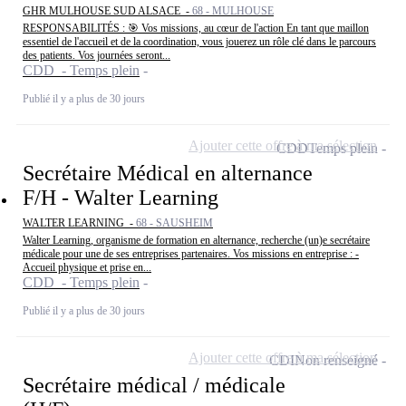
GHR MULHOUSE SUD ALSACE -
68 - MULHOUSE
RESPONSABILITÉS : 🎯 Vos missions, au cœur de l'action En tant que maillon
essentiel de l'accueil et de la coordination, vous jouerez un rôle clé dans le parcours
des patients. Vos journées seront...
CDD - Temps plein
Publié il y a plus de 30 jours
Ajouter cette offre à ma sélection
CDD
Temps plein
Secrétaire Médical en alternance
F/H - Walter Learning
WALTER LEARNING -
68 - SAUSHEIM
Walter Learning, organisme de formation en alternance, recherche (un)e secrétaire
médicale pour une de ses entreprises partenaires. Vos missions en entreprise : -
Accueil physique et prise en...
CDD - Temps plein
Publié il y a plus de 30 jours
Ajouter cette offre à ma sélection
CDI
Non renseigné
Secrétaire médical / médicale