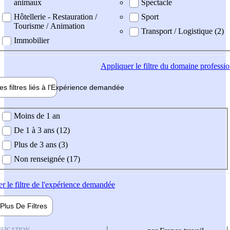
animaux
Spectacle
Hôtellerie - Restauration /
Sport
Tourisme / Animation
Transport / Logistique (2)
Immobilier
Appliquer
le filtre du domaine professi
es filtres liés à l'
Expérience
demandée
ience demandée
Moins de 1 an
De 1 à 3 ans (12)
Plus de 3 ans (3)
Non renseignée (17)
er
le filtre de l'expérience demandée
Plus De
Filtres