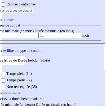
Reprise d'entreprise
plus
de types de contrat
 DE CONTRAT
ée de contrat
ée minimale (en mois)
Durée maximale (en mois)
mois
er
le filtre du type de contrat
les filtres de
Durée hebdo
madaire
 hebdomadaire
Temps plein (14)
Temps partiel (2)
Non renseignée (35)
 HEBDOMADAIRE
cisez la durée hebdomadaire :
ée minimale (en heure)
Durée maximale (en heure)