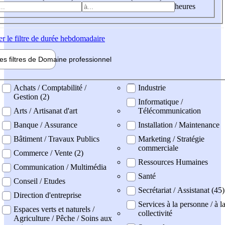
heures
er
le filtre de durée hebdomadaire
les filtres de
Domaine pro
fessionnel
ne professionel
Achats / Comptabilité /
Industrie
Gestion (2)
Informatique /
Arts / Artisanat d'art
Télécommunication
Banque / Assurance
Installation / Maintenance
Bâtiment / Travaux Publics
Marketing / Stratégie
commerciale
Commerce / Vente (2)
Ressources Humaines
Communication / Multimédia
Santé
Conseil / Etudes
Secrétariat / Assistanat (45)
Direction d'entreprise
Services à la personne / à l
Espaces verts et naturels /
collectivité
Agriculture / Pêche / Soins aux