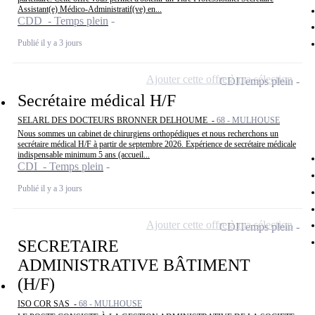
Assistant(e) Médico-Administratif(ve) en...
CDD - Temps plein
Publié il y a 3 jours
Ajouter cette offre à ma sélection
CDI
Temps plein
Secrétaire médical H/F
SELARL DES DOCTEURS BRONNER DELHOUME -
68 - MULHOUSE
Nous sommes un cabinet de chirurgiens orthopédiques et nous recherchons un
secrétaire médical H/F à partir de septembre 2026. Expérience de secrétaire médicale
indispensable minimum 5 ans (accueil...
CDI - Temps plein
Publié il y a 3 jours
Ajouter cette offre à ma sélection
CDI
Temps plein
SECRETAIRE
ADMINISTRATIVE BÂTIMENT
(H/F)
ISO COR SAS -
68 - MULHOUSE