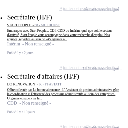
Ajouter cette offre à ma sélection
Intérim
Non renseigné
Secrétaire (H/F)
START PEOPLE -
68 - MULHOUSE
Embarquez avec Start People... CDI, CDD ou Intérim, quel que soit le secteur
d'activité, Start People vous accompagne dans votre recherche d'emploi. Nos
équipes, réparties au sein de 245 agences à...
Intérim - Non renseigné
Publié il y a 2 jours
Ajouter cette offre à ma sélection
CDD
Non renseigné
Secrétaire d'affaires (H/F)
DO RENOVATION -
68 - PFASTATT
Offre collectée par La bonne alternance : L' Assistant de gestion administrative gère
la coordination et l'efficacité des processus administratifs au sein des entreprises.
Organise et supervise la...
CDD - Non renseigné
Publié il y a 10 jours
Ajouter cette offre à ma sélection
Intérim
Non renseigné