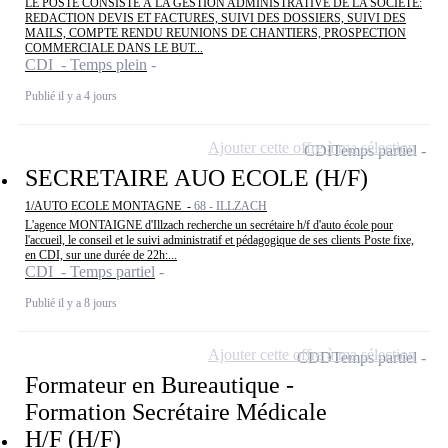
LE POSTE CONSISTE À LA GESTION ADMINISTRATIVE DE LA SOCIETE:
REDACTION DEVIS ET FACTURES, SUIVI DES DOSSIERS, SUIVI DES
MAILS, COMPTE RENDU REUNIONS DE CHANTIERS, PROSPECTION
COMMERCIALE DANS LE BUT...
CDI - Temps plein
Publié il y a 4 jours
Ajouter cette offre à ma sélection
CDI
Temps partiel
SECRETAIRE AUO ECOLE (H/F)
1/AUTO ECOLE MONTAGNE -
68 - ILLZACH
L'agence MONTAIGNE d'Illzach recherche un secrétaire h/f d'auto école pour
l'accueil, le conseil et le suivi administratif et pédagogique de ses clients Poste fixe,
en CDI, sur une durée de 22h:...
CDI - Temps partiel
Publié il y a 8 jours
Ajouter cette offre à ma sélection
CDD
Temps partiel
Formateur en Bureautique -
Formation Secrétaire Médicale
H/F (H/F)