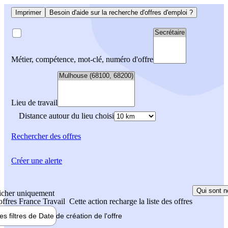
Imprimer
Besoin d'aide sur la recherche d'offres d'emploi ?
Métier, compétence, mot-clé, numéro d'offre
Lieu de travail
Distance autour du lieu choisi
Rechercher
des offres
Créer une alerte
Qui sont n
icher uniquement
 offres France Travail
Cette action recharge la liste des offres
les filtres de
Date de création
de l'offre