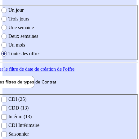
e création de l'offre
Un jour
Trois jours
Une semaine
Deux semaines
Un mois
Toutes les offres
er
le filtre de date de création de l'offre
les filtres de types de
Contrat
de contrat
CDI (25)
CDD (13)
Intérim (13)
CDI Intérimaire
Saisonnier