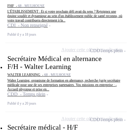
FHF -
68 - MULHOUSE
L'ÉTABLISSEMENT : Et si votre prochain défi avait du sens ? Rejoignez une
équipe soudée et dynamique au sein d'un établissement public de santé reconnu, où
votre travail contribuera directement à la...
CDI - Non renseigné
Publié il y a 18 jours
Ajouter cette offre à ma sélection
CDD
Temps plein
Secrétaire Médical en alternance
F/H - Walter Learning
WALTER LEARNING -
68 - MULHOUSE
Walter Learning, organisme de formation en alternance, recherche (un)e secrétaire
médicale pour une de ses entreprises partenaires. Vos missions en entreprise : -
Accueil physique et prise en...
CDD - Temps plein
Publié il y a 20 jours
Ajouter cette offre à ma sélection
CDD
Temps plein
Secrétaire médical - H/F