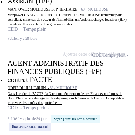
Assistant (H/F)
MANPOWER MULHOUSE BTP-TERTIAIRE -
68 - MULHOUSE
Manpower CABINET DE RECRUTEMENT DE MULHOUSE recherche pour
son client, un acteur du secteur de l'immobilier, un Assistant charges locatives (H/F)
L'analyste fluides calcule la régularisation des...
CDD - Temps plein
Publié il y a 28 jours
Ajouter cette offre à ma sélection
CDD
Temps plein
AGENT ADMINISTRATIF DES
FINANCES PUBLIQUES (H/F) -
contrat PACTE
DDFIP DU HAUT-RHIN -
68 - MULHOUSE
Dans le cadre du PACTE, la Direction départementale des Finances publiques du
Haut-Rhin recrute des agents de catégorie pour le Service de Gestion Comptable et
le service des impôts des particuliers...
CDD - Temps plein
Publié il y a plus de 30 jours
Soyez parmi les 1ers à postuler
Employeur handi-engagé