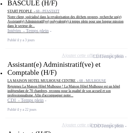
BASCULE (H/F)
START PEOPLE -
68 - PFASTATT
Notre client, spécialisé dans la revalorisation des déchets propres, recherche un(e)
Assistant(e) Administratif(ve) polyvalent(e) à temps plein pour une longue mission
dans le secteur de...
Intérim - Temps plein
Publié il y a 3 jours
Ajouter cette offre à ma sélection
CDI
Temps plein
Assistant(e) Administratif(ve) et
Comptable (H/F)
LA MAISON HOTEL MULHOUSE CENTRE -
68 - MULHOUSE
Rejoignez La Maison Hôtel Mulhouse ! La Maison Hôtel Mulhouse est un hôtel
indépendant de 70 chambres, reconnu pour la qualité de son accueil et son
professionnalisme. Afin d'accompagner notre...
CDI - Temps plein
Publié il y a 22 jours
Ajouter cette offre à ma sélection
CDD
Temps plein