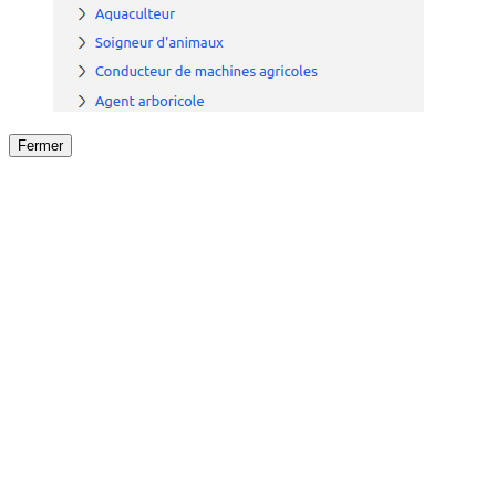
Fermer
Fermer
le détail de l'offre
/
Offre
sur
Offre précéden