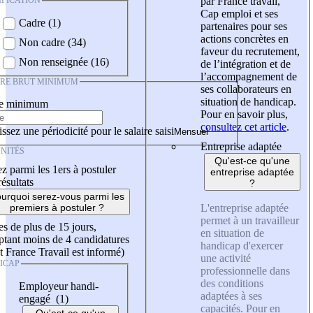
IFICATION
par France travail,
Cap emploi et ses
Cadre (1)
partenaires pour ses
actions concrètes en
Non cadre (34)
faveur du recrutement,
Non renseignée (16)
de l’intégration et de
l’accompagnement de
IRE BRUT MINIMUM
ses collaborateurs en
situation de handicap.
re minimum
Pour en savoir plus,
consultez cet article
.
ssez une périodicité pour le salaire saisi
Entreprise adaptée
NITÉS
Qu'est-ce qu'une
z parmi les 1ers à postuler
entreprise adaptée
résultats
?
urquoi serez-vous parmi les
L'entreprise adaptée
premiers à postuler ?
permet à un travailleur
es de plus de 15 jours,
en situation de
tant moins de 4 candidatures
handicap d'exercer
t France Travail est informé)
une activité
ICAP
professionnelle dans
des conditions
Employeur handi-
adaptées à ses
engagé (1)
capacités. Pour en
Qu'est-ce qu'un