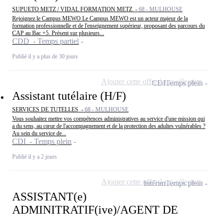
SUPUETO METZ / VIDAL FORMATION METZ -
68 - MULHOUSE
Rejoignez le Campus MEWO Le Campus MEWO est un acteur majeur de la
formation professionnelle et de l'enseignement supérieur, proposant des parcours du
CAP au Bac +5. Présent sur plusieurs...
CDD - Temps partiel
Publié il y a plus de 30 jours
Ajouter cette offre à ma sélection
CDI
Temps plein
Assistant tutélaire (H/F)
SERVICES DE TUTELLES -
68 - MULHOUSE
Vous souhaitez mettre vos compétences administratives au service d'une mission qui
a du sens, au cœur de l'accompagnement et de la protection des adultes vulnérables ?
Au sein du service de...
CDI - Temps plein
Publié il y a 2 jours
Ajouter cette offre à ma sélection
Intérim
Temps plein
ASSISTANT(e)
ADMINITRATIF(ive)/AGENT DE