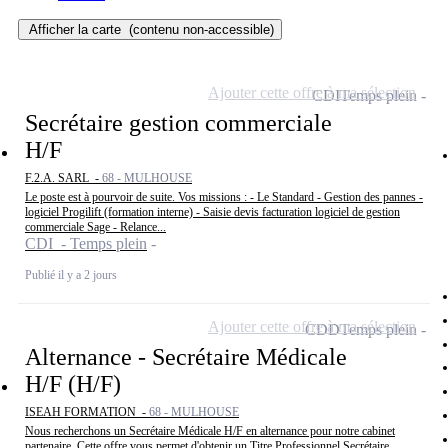
Afficher la carte
(contenu non-accessible)
Ajouter cette offre à ma sélection
CDI
Temps plein
Secrétaire gestion commerciale
H/F
F.2.A. SARL -
68 - MULHOUSE
Le poste est à pourvoir de suite. Vos missions : - Le Standard - Gestion des pannes -
logiciel Progilift (formation interne) - Saisie devis facturation logiciel de gestion
commerciale Sage - Relance...
CDI - Temps plein
Publié il y a 2 jours
Ajouter cette offre à ma sélection
CDD
Temps plein
Alternance - Secrétaire Médicale
H/F (H/F)
ISEAH FORMATION -
68 - MULHOUSE
Nous recherchons un Secrétaire Médicale H/F en alternance pour notre cabinet
partenaire. Cette offre vous permet d'obtenir un Titre Professionnel Secrétaire