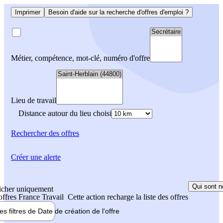
Imprimer
Besoin d'aide sur la recherche d'offres d'emploi ?
Métier, compétence, mot-clé, numéro d'offre
Lieu de travail
Distance autour du lieu choisi
Rechercher
des offres
Créer une alerte
Qui sont n
icher uniquement
 offres France Travail
Cette action recharge la liste des offres
les filtres de
Date de création
de l'offre