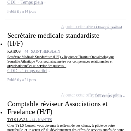
CDI - Temps plein
Publié il y a 14 jours
Ajouter cette offre à ma sélection
CDD
Temps partiel
Secrétaire médicale standardiste
(H/F)
KAIROS -
44 - SAINT-HERBLAIN
Secrétaire Médicale Standardiste (H/F) - Rejoignez l'Institut Ophtalmologique
Sourdille Atlantique Vous souhaitez mettre vos compétences relationnelles et
organisationnelles au service des patients...
CDD - Temps partiel
Publié il y a 21 jours
Ajouter cette offre à ma sélection
CDI
Temps plein
Comptable réviseur Associations et
Freelance (H/F)
TYLS LAVAL -
44 - NANTES
Chez TYLS Conseil, vous devenez le référent de vos clients, le pilote de votre
portefeuille, et un acteur clé du développement des offres de services auprès de notre