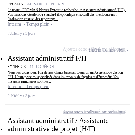
PROMAN -
44 - SAINT-HERBLAIN
Le poste : PROMAN Nantes Expertise recherche un Assistant Administratif (H/F).
Vos missions Gestion du standard téléphonique et accueil des interlocuteurs ;
Réalisation et suivi des reportings...
Intérim - Temps plein
Publié il y a 3 jours
Ajouter cette offre à ma sélection
Intérim
Temps plein
Assistant administratif F/H
SYNERGIE -
44 - COUËRON
Nous recrutons pour l'un de nos clients basé sur Couëron un Assistant de gestion
F/H. L'entreprise est spécialisée dans les travaux de façades et d'étanchéité.Vos
missions principales sont les...
Intérim - Temps plein
Publié il y a 3 jours
Ajouter cette offre à ma sélection
Profession libérale
Non renseigné
Assistant administratif / Assistante
administrative de projet (H/F)