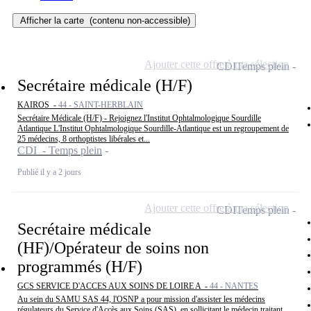
Afficher la carte
(contenu non-accessible)
Ajouter cette offre à ma sélection
CDI
Temps plein
Secrétaire médicale (H/F)
KAIROS -
44 - SAINT-HERBLAIN
Secrétaire Médicale (H/F) - Rejoignez l'Institut Ophtalmologique Sourdille
Atlantique L'Institut Ophtalmologique Sourdille-Atlantique est un regroupement de
25 médecins, 8 orthoptistes libérales et...
CDI - Temps plein
Publié il y a 2 jours
Ajouter cette offre à ma sélection
CDI
Temps plein
Secrétaire médicale
(HF)/Opérateur de soins non
programmés (H/F)
GCS SERVICE D'ACCES AUX SOINS DE LOIRE A -
44 - NANTES
Au sein du SAMU SAS 44, l'OSNP a pour mission d'assister les médecins
régulateurs du Service d'Accès aux Soins (SAS), en sollicitant le médecin traitant,