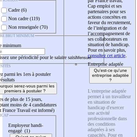
IFICATION
par France travail,
Cap emploi et ses
Cadre (6)
partenaires pour ses
actions concrètes en
Non cadre (119)
faveur du recrutement,
Non renseignée (70)
de l’intégration et de
l’accompagnement de
IRE BRUT MINIMUM
ses collaborateurs en
situation de handicap.
re minimum
Pour en savoir plus,
consultez cet article
.
ssez une périodicité pour le salaire saisi
Entreprise adaptée
NITÉS
Qu'est-ce qu'une
z parmi les 1ers à postuler
entreprise adaptée
résultats
?
urquoi serez-vous parmi les
L'entreprise adaptée
premiers à postuler ?
permet à un travailleur
es de plus de 15 jours,
en situation de
tant moins de 4 candidatures
handicap d'exercer
t France Travail est informé)
une activité
ICAP
professionnelle dans
des conditions
Employeur handi-
adaptées à ses
engagé (1)
capacités. Pour en
Qu'est-ce qu'un