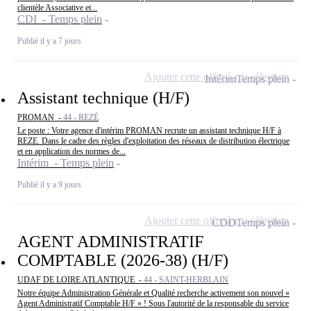
clientèle Associative et...
CDI - Temps plein
Publié il y a 7 jours
Ajouter cette offre à ma sélection
Intérim
Temps plein
Assistant technique (H/F)
PROMAN -
44 - REZÉ
Le poste : Votre agence d'intérim PROMAN recrute un assistant technique H/F à
REZE. Dans le cadre des règles d'exploitation des réseaux de distribution électrique
et en application des normes de...
Intérim - Temps plein
Publié il y a 9 jours
Ajouter cette offre à ma sélection
CDD
Temps plein
AGENT ADMINISTRATIF
COMPTABLE (2026-38) (H/F)
UDAF DE LOIRE ATLANTIQUE -
44 - SAINT-HERBLAIN
Notre équipe Administration Générale et Qualité recherche activement son nouvel «
Agent Administratif Comptable H/F » ! Sous l'autorité de la responsable du service