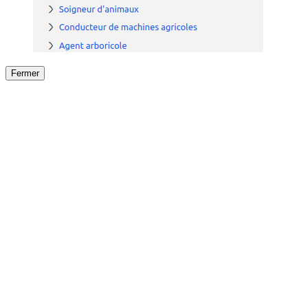
Fermer
Fermer
le détail de l'offre
/
Offre
sur
Offre précéden