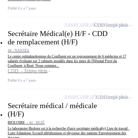
Publié il y a 7 jours
Ajouter cette offre à ma sélection
CDD
Temps plein
Secrétaire Médical(e) H/F - CDD
de remplacement (H/F)
44 - NANTES
Le centre ophtalmologique du Confluent est un regroupement de 6 médecins et 17
salariés évoluant sur 2 cabinets installés dans les murs de l'Hôpital Privé du
Confluent, à Rezé. Nous sommes...
CDD - Temps plein
Publié il y a 7 jours
Ajouter cette offre à ma sélection
CDI
Temps plein
Secrétaire médical / médicale
(H/F)
BIOLOIRE -
44 - REZÉ
Le laboratoire Bioloire est à la recherche d'un/e secrétaire médical(e) Lieu de travail :
Loire Atlantique Accueil téléphonique et physique des patients Enregistrement des
dossiers...