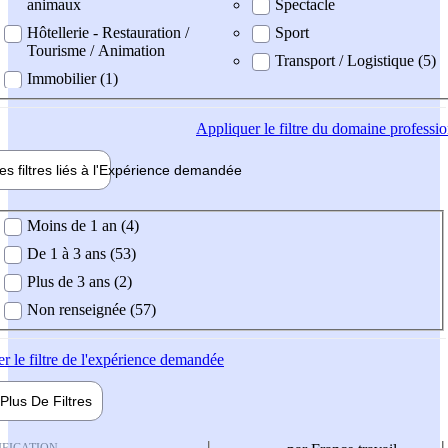
animaux
Spectacle
Hôtellerie - Restauration /
Sport
Tourisme / Animation
Transport / Logistique (5)
Immobilier (1)
Appliquer
le filtre du domaine professi
es filtres liés à l'
Expérience
demandée
ience demandée
Moins de 1 an (4)
De 1 à 3 ans (53)
Plus de 3 ans (2)
Non renseignée (57)
er
le filtre de l'expérience demandée
Plus De
Filtres