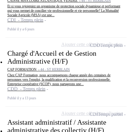
CAISSE MSA LOIRE ATLANTIQUE VENDEE -
44 - ST HERBLAIN
Et si vous rejoigniez un organisme de protection sociale dynamique et performant
qui vous permet de concilier vie professionnelle et vie personnelle? La Mutualité
Sociale Agricole (MSA) est une...
CDI - Temps plein
Publié il y a 6 jours
Ajouter cette offre à ma sélection
CDD
Temps plein
Chargé d'Accueil et de Gestion
Administrative (H/F)
CAP FORMATION -
44 - ST HERBLAIN
Chez CAP Formation, nous accompagnons chaque année des centaines de
personnes vers l'emploi, la qualification et la reconversion professionnelle.
Entreprise coopérative (SCOP), nous partageons une...
CDD - Temps plein
Publié il y a 13 jours
Ajouter cette offre à ma sélection
CDI
Temps partiel
Assistant administratif / Assistante
administrative des collectiv (H/F)