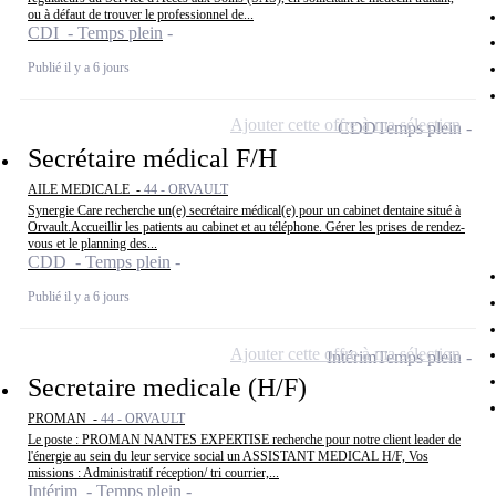
ou à défaut de trouver le professionnel de...
CDI - Temps plein
Publié il y a 6 jours
Ajouter cette offre à ma sélection
CDD
Temps plein
Secrétaire médical F/H
AILE MEDICALE -
44 - ORVAULT
Synergie Care recherche un(e) secrétaire médical(e) pour un cabinet dentaire situé à
Orvault.Accueillir les patients au cabinet et au téléphone. Gérer les prises de rendez-
vous et le planning des...
CDD - Temps plein
Publié il y a 6 jours
Ajouter cette offre à ma sélection
Intérim
Temps plein
Secretaire medicale (H/F)
PROMAN -
44 - ORVAULT
Le poste : PROMAN NANTES EXPERTISE recherche pour notre client leader de
l'énergie au sein du leur service social un ASSISTANT MEDICAL H/F, Vos
missions : Administratif réception/ tri courrier,...
Intérim - Temps plein