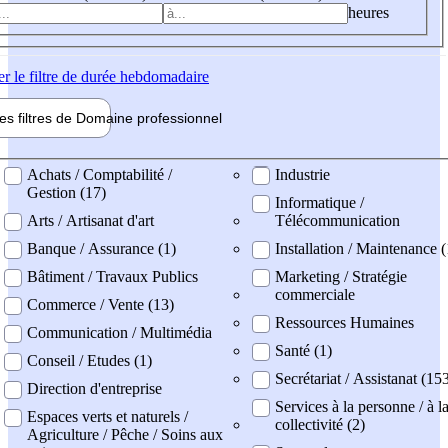
heures
er
le filtre de durée hebdomadaire
les filtres de
Domaine pro
fessionnel
ne professionel
Achats / Comptabilité /
Industrie
Gestion (17)
Informatique /
Arts / Artisanat d'art
Télécommunication
Banque / Assurance (1)
Installation / Maintenance (
Bâtiment / Travaux Publics
Marketing / Stratégie
commerciale
Commerce / Vente (13)
Ressources Humaines
Communication / Multimédia
Santé (1)
Conseil / Etudes (1)
Secrétariat / Assistanat (15
Direction d'entreprise
Services à la personne / à l
Espaces verts et naturels /
collectivité (2)
Agriculture / Pêche / Soins aux