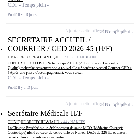
CDI - Temps plein
Publié il y a 9 jours
Ajouter cette offre à ma sélection
CDI
Temps plein
SECRETAIRE ACCUEIL /
COURRIER / GED 2026-45 (H/F)
UDAF DE LOIRE ATLANTIQUE -
44 - ST HERBLAIN
CONTEXTE DU POSTE Notre équipe ADGE (Administration Générale et
Qualité) recherche activement son.a nouvel.elle « Secrétaire Accueil Courrier GED »
! Après une phase d'accompagnement, vous serez...
CDI - Temps plein
Publié il y a 13 jours
Ajouter cette offre à ma sélection
CDI
Temps plein
Secrétaire Médicale H/F
CLINIQUE BRETECHE-VIAUD -
44 - NANTES
La Clinique Bretéché est un établissement de soins MCO (Médecine Chirurgie
Obstétrique) niché au cœur du centre-ville de Nantes. Dotée de 226 lits et places,
répartis dans différents services, notre...