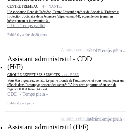
CENTRE TREMEAC -
44 - NANTES
L'Association René de Tréméac, Centre Educatif agréé Aide Sociale à l'Enfance et
Protection Judiciaire de la Jeunesse (département 44), accueille des jeunes en
hébergement et intervention à...
CDI - Temps partiel
Publié il y a plus de 30 jours
Ajouter cette offre à ma sélection
CDD
Temps plein
Assistant administratif - CDD
(H/F)
GROUPE EXPERTISES SERVICES -
44 - REZE
Vous êtes rigoureux.se, attiré.e par le monde de l'automobile, et vous voulez jouer un
rôle clé dans l'accompagnement des assurés ? Alors cette opportunité au sein de
l'agence IDEA Rezé (44), est...
CDD - Temps plein
Publié il y a 2 jours
Ajouter cette offre à ma sélection
Intérim
Temps plein
Assistant administratif (H/F)