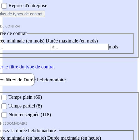
Reprise d'entreprise
plus
de types de contrat
 DE CONTRAT
ée de contrat
ée minimale (en mois)
Durée maximale (en mois)
mois
er
le filtre du type de contrat
les filtres de
Durée hebdo
madaire
 hebdomadaire
Temps plein (69)
Temps partiel (8)
Non renseignée (118)
 HEBDOMADAIRE
cisez la durée hebdomadaire :
ée minimale (en heure)
Durée maximale (en heure)