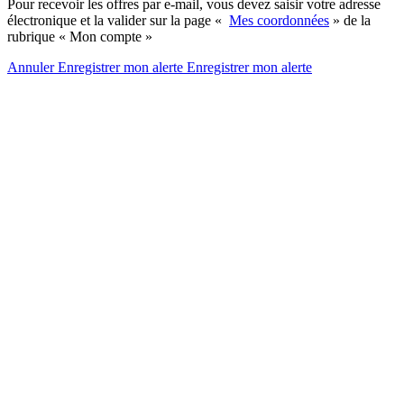
Pour recevoir les offres par e-mail, vous devez saisir votre adresse
électronique et la valider sur la page «
Mes coordonnées
» de la
rubrique « Mon compte »
Annuler
Enregistrer mon alerte
Enregistrer
mon alerte