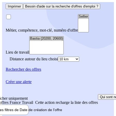
Imprimer
Besoin d'aide sur la recherche d'offres d'emploi ?
Métier, compétence, mot-clé, numéro d'offre
Lieu de travail
Distance autour du lieu choisi
Rechercher
des offres
Créer une alerte
Qui sont n
icher uniquement
 offres France Travail
Cette action recharge la liste des offres
les filtres de
Date de création
de l'offre