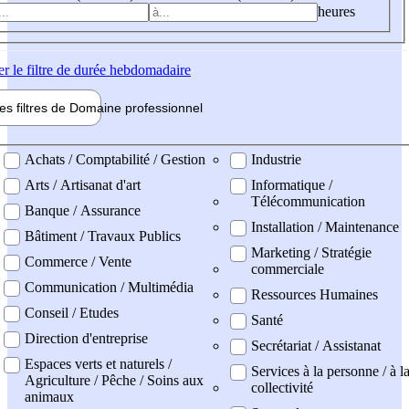
heures
er
le filtre de durée hebdomadaire
les filtres de
Domaine pro
fessionnel
ne professionel
Achats / Comptabilité / Gestion
Industrie
Arts / Artisanat d'art
Informatique /
Télécommunication
Banque / Assurance
Installation / Maintenance
Bâtiment / Travaux Publics
Marketing / Stratégie
Commerce / Vente
commerciale
Communication / Multimédia
Ressources Humaines
Conseil / Etudes
Santé
Direction d'entreprise
Secrétariat / Assistanat
Espaces verts et naturels /
Services à la personne / à l
Agriculture / Pêche / Soins aux
collectivité
animaux