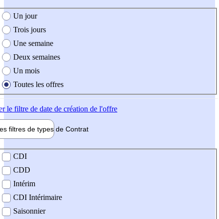
e création de l'offre
Un jour
Trois jours
Une semaine
Deux semaines
Un mois
Toutes les offres
er
le filtre de date de création de l'offre
les filtres de types de
Contrat
de contrat
CDI
CDD
Intérim
CDI Intérimaire
Saisonnier