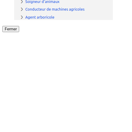
Fermer
Fermer
le détail de l'offre
/
Offre
sur
Offre précéden