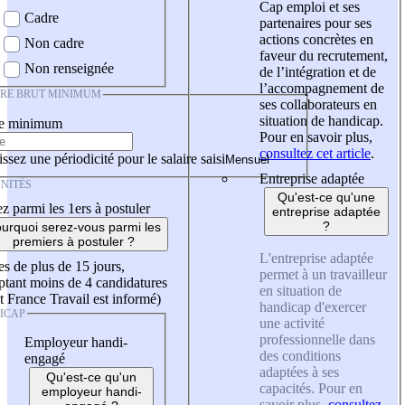
Cap emploi et ses
Cadre
partenaires pour ses
actions concrètes en
Non cadre
faveur du recrutement,
Non renseignée
de l’intégration et de
l’accompagnement de
IRE BRUT MINIMUM
ses collaborateurs en
situation de handicap.
re minimum
Pour en savoir plus,
consultez cet article
.
ssez une périodicité pour le salaire saisi
Entreprise adaptée
NITÉS
Qu'est-ce qu'une
z parmi les 1ers à postuler
entreprise adaptée
?
urquoi serez-vous parmi les
premiers à postuler ?
L'entreprise adaptée
es de plus de 15 jours,
permet à un travailleur
tant moins de 4 candidatures
en situation de
t France Travail est informé)
handicap d'exercer
ICAP
une activité
professionnelle dans
Employeur handi-
des conditions
engagé
adaptées à ses
Qu'est-ce qu'un
capacités. Pour en
employeur handi-
savoir plus,
consultez