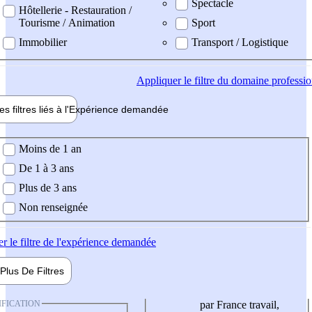
Spectacle
Hôtellerie - Restauration /
Tourisme / Animation
Sport
Immobilier
Transport / Logistique
Appliquer
le filtre du domaine professi
es filtres liés à l'
Expérience
demandée
ience demandée
Moins de 1 an
De 1 à 3 ans
Plus de 3 ans
Non renseignée
er
le filtre de l'expérience demandée
Plus De
Filtres
IFICATION
par France travail,