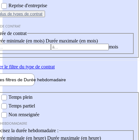
Reprise d'entreprise
plus
de types de contrat
 DE CONTRAT
ée de contrat
ée minimale (en mois)
Durée maximale (en mois)
mois
er
le filtre du type de contrat
les filtres de
Durée hebdo
madaire
 hebdomadaire
Temps plein
Temps partiel
Non renseignée
 HEBDOMADAIRE
cisez la durée hebdomadaire :
ée minimale (en heure)
Durée maximale (en heure)