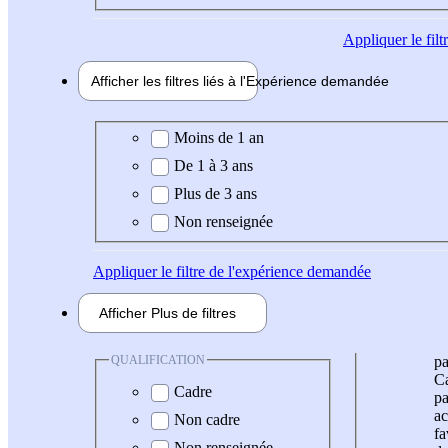
Appliquer
le fil
Afficher les filtres liés à l'
Expérience
demandée
Expérience demandée
Moins de 1 an
De 1 à 3 ans
Plus de 3 ans
Non renseignée
Appliquer
le filtre de l'expérience demandée
Afficher
Plus de
filtres
QUALIFICATION
pa
Ca
Cadre
pa
ac
Non cadre
fa
Non renseignée