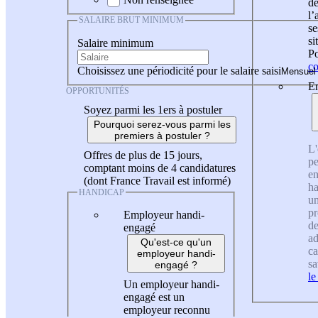
de
l
SALAIRE BRUT MINIMUM
se
si
Salaire minimum
Po
co
Choisissez une périodicité pour le salaire saisi
En
OPPORTUNITÉS
Soyez parmi les 1ers à postuler
Pourquoi serez-vous parmi les
premiers à postuler ?
L'
Offres de plus de 15 jours,
pe
comptant moins de 4 candidatures
en
(dont France Travail est informé)
ha
HANDICAP
un
pr
Employeur handi-
de
engagé
ad
Qu'est-ce qu'un
ca
employeur handi-
sa
engagé ?
le
Un employeur handi-
engagé est un
employeur reconnu