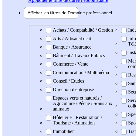
Appliquer
le filtre de durée hebdomadaire
Afficher les filtres de
Domaine pro
fessionnel
Domaine professionel
Achats / Comptabilité / Gestion
Indu
Arts / Artisanat d'art
Info
Tél
Banque / Assurance
Inst
Bâtiment / Travaux Publics
Mark
Commerce / Vente
com
Communication / Multimédia
Res
Conseil / Etudes
San
Direction d'entreprise
Secr
Espaces verts et naturels /
Serv
Agriculture / Pêche / Soins aux
coll
animaux
Spe
Hôtellerie - Restauration /
Tourisme / Animation
Spo
Immobilier
Tran