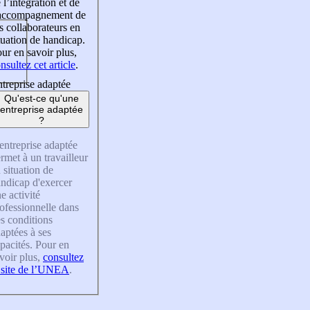
 l’intégration et de
’accompagnement de
s collaborateurs en
tuation de handicap.
ur en savoir plus,
nsultez cet article
.
treprise adaptée
Qu'est-ce qu'une
entreprise adaptée
?
entreprise adaptée
rmet à un travailleur
 situation de
ndicap d'exercer
e activité
ofessionnelle dans
s conditions
aptées à ses
pacités. Pour en
voir plus,
consultez
 site de l’UNEA
.