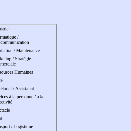
strie
rmatique /
écommunication
allation / Maintenance
eting / Stratégie
merciale
sources Humaines
té
étariat / Assistanat
ices à la personne / à la
ectivité
ctacle
rt
sport / Logistique