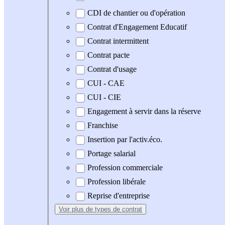
CDI de chantier ou d'opération
Contrat d'Engagement Educatif
Contrat intermittent
Contrat pacte
Contrat d'usage
CUI - CAE
CUI - CIE
Engagement à servir dans la réserve
Franchise
Insertion par l'activ.éco.
Portage salarial
Profession commerciale
Profession libérale
Reprise d'entreprise
Voir plus
de types de contrat