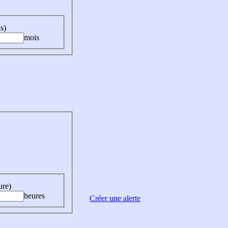
s)
mois
ure)
heures
Créer une alerte