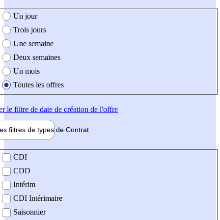
e création de l'offre
Un jour
Trois jours
Une semaine
Deux semaines
Un mois
Toutes les offres
er
le filtre de date de création de l'offre
les filtres de types de
Contrat
de contrat
CDI
CDD
Intérim
CDI Intérimaire
Saisonnier