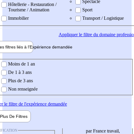
Spectacle
Hôtellerie - Restauration /
Tourisme / Animation
Sport
Immobilier
Transport / Logistique
Appliquer
le filtre du domaine professi
es filtres liés à l'
Expérience
demandée
ience demandée
Moins de 1 an
De 1 à 3 ans
Plus de 3 ans
Non renseignée
er
le filtre de l'expérience demandée
Plus De
Filtres
IFICATION
par France travail,