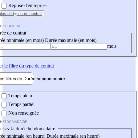
Reprise d'entreprise
plus
de types de contrat
 DE CONTRAT
ée de contrat
ée minimale (en mois)
Durée maximale (en mois)
mois
er
le filtre du type de contrat
les filtres de
Durée hebdo
madaire
 hebdomadaire
Temps plein
Temps partiel
Non renseignée
 HEBDOMADAIRE
cisez la durée hebdomadaire :
ée minimale (en heure)
Durée maximale (en heure)