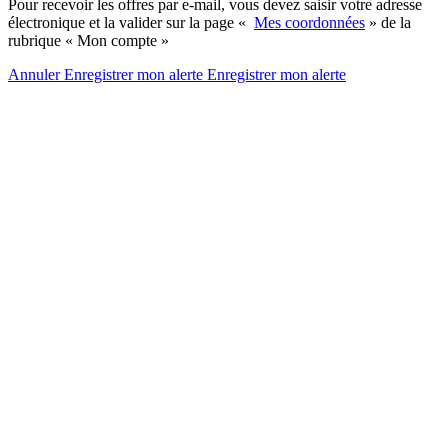
Pour recevoir les offres par e-mail, vous devez saisir votre adresse
électronique et la valider sur la page «
Mes coordonnées
» de la
rubrique « Mon compte »
Annuler
Enregistrer mon alerte
Enregistrer
mon alerte