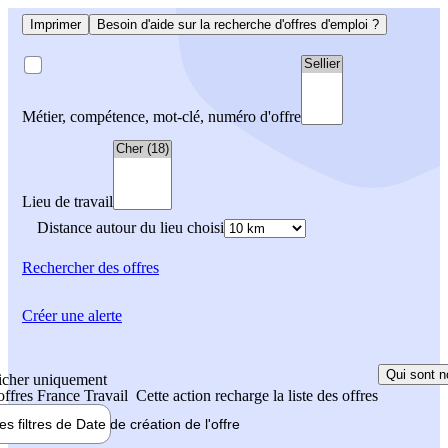
Imprimer
Besoin d'aide sur la recherche d'offres d'emploi ?
Métier, compétence, mot-clé, numéro d'offre
Lieu de travail
Distance autour du lieu choisi
Rechercher
des offres
Créer une alerte
Qui sont n
icher uniquement
 offres France Travail
Cette action recharge la liste des offres
les filtres de
Date de création
de l'offre