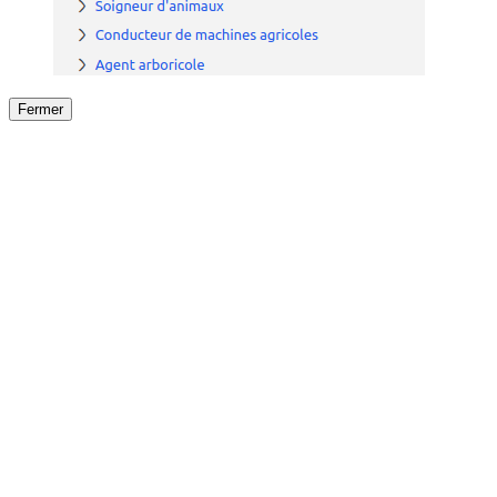
Fermer
Fermer
le détail de l'offre
/
Offre
sur
Offre précéden