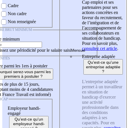
Cap emploi et ses
Cadre
partenaires pour ses
actions concrètes en
Non cadre
faveur du recrutement,
Non renseignée
de l’intégration et de
l’accompagnement de
IRE BRUT MINIMUM
ses collaborateurs en
situation de handicap.
re minimum
Pour en savoir plus,
consultez cet article
.
ssez une périodicité pour le salaire saisi
Entreprise adaptée
NITÉS
Qu'est-ce qu'une
z parmi les 1ers à postuler
entreprise adaptée
?
urquoi serez-vous parmi les
premiers à postuler ?
L'entreprise adaptée
es de plus de 15 jours,
permet à un travailleur
tant moins de 4 candidatures
en situation de
t France Travail est informé)
handicap d'exercer
ICAP
une activité
professionnelle dans
Employeur handi-
des conditions
engagé
adaptées à ses
Qu'est-ce qu'un
capacités. Pour en
employeur handi-
savoir plus,
consultez