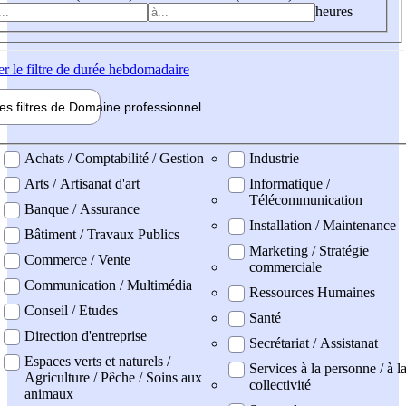
heures
er
le filtre de durée hebdomadaire
les filtres de
Domaine pro
fessionnel
ne professionel
Achats / Comptabilité / Gestion
Industrie
Arts / Artisanat d'art
Informatique /
Télécommunication
Banque / Assurance
Installation / Maintenance
Bâtiment / Travaux Publics
Marketing / Stratégie
Commerce / Vente
commerciale
Communication / Multimédia
Ressources Humaines
Conseil / Etudes
Santé
Direction d'entreprise
Secrétariat / Assistanat
Espaces verts et naturels /
Services à la personne / à l
Agriculture / Pêche / Soins aux
collectivité
animaux