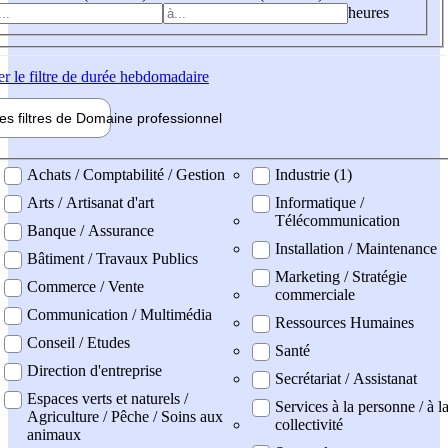
heures
er
le filtre de durée hebdomadaire
les filtres de
Domaine pro
fessionnel
ne professionel
Achats / Comptabilité / Gestion
Industrie (1)
Arts / Artisanat d'art
Informatique /
Télécommunication
Banque / Assurance
Installation / Maintenance
Bâtiment / Travaux Publics
Marketing / Stratégie
Commerce / Vente
commerciale
Communication / Multimédia
Ressources Humaines
Conseil / Etudes
Santé
Direction d'entreprise
Secrétariat / Assistanat
Espaces verts et naturels /
Services à la personne / à l
Agriculture / Pêche / Soins aux
collectivité
animaux