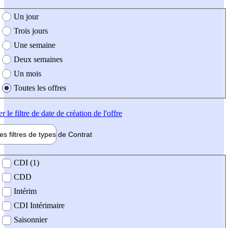
e création de l'offre
Un jour
Trois jours
Une semaine
Deux semaines
Un mois
Toutes les offres
er
le filtre de date de création de l'offre
les filtres de types de
Contrat
de contrat
CDI (1)
CDD
Intérim
CDI Intérimaire
Saisonnier