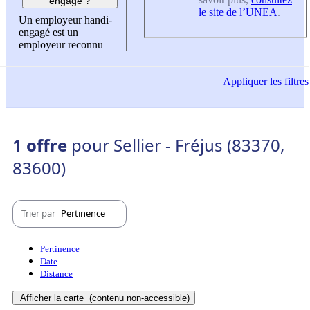
engagé ?
le site de l’UNEA
.
Un employeur handi-
engagé est un
employeur reconnu
Appliquer
les filtres
1 offre
pour Sellier - Fréjus (83370,
83600)
Trier par
Pertinence
Pertinence
Date
Distance
Afficher la carte
(contenu non-accessible)