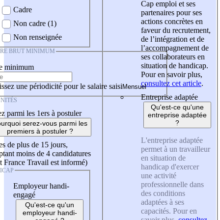
Cap emploi et ses
Cadre
partenaires pour ses
actions concrètes en
Non cadre (1)
faveur du recrutement,
Non renseignée
de l’intégration et de
l’accompagnement de
IRE BRUT MINIMUM
ses collaborateurs en
situation de handicap.
re minimum
Pour en savoir plus,
consultez cet article
.
ssez une périodicité pour le salaire saisi
Entreprise adaptée
NITÉS
Qu'est-ce qu'une
z parmi les 1ers à postuler
entreprise adaptée
?
urquoi serez-vous parmi les
premiers à postuler ?
L'entreprise adaptée
es de plus de 15 jours,
permet à un travailleur
tant moins de 4 candidatures
en situation de
t France Travail est informé)
handicap d'exercer
ICAP
une activité
professionnelle dans
Employeur handi-
des conditions
engagé
adaptées à ses
Qu'est-ce qu'un
capacités. Pour en
employeur handi-
savoir plus,
consultez