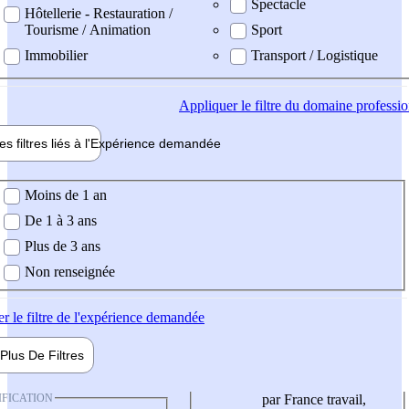
Spectacle
Hôtellerie - Restauration /
Tourisme / Animation
Sport
Immobilier
Transport / Logistique
Appliquer
le filtre du domaine professi
es filtres liés à l'
Expérience
demandée
ience demandée
Moins de 1 an
De 1 à 3 ans
Plus de 3 ans
Non renseignée
er
le filtre de l'expérience demandée
Plus De
Filtres
IFICATION
par France travail,