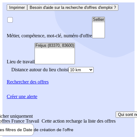
Imprimer
Besoin d'aide sur la recherche d'offres d'emploi ?
Métier, compétence, mot-clé, numéro d'offre
Lieu de travail
Distance autour du lieu choisi
Rechercher
des offres
Créer une alerte
Qui sont n
icher uniquement
 offres France Travail
Cette action recharge la liste des offres
les filtres de
Date de création
de l'offre