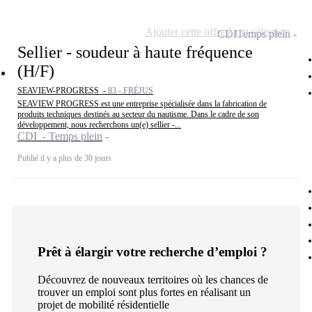
Ajouter cette offre à ma sélection
CDI
Temps plein
Sellier - soudeur à haute fréquence
(H/F)
SEAVIEW-PROGRESS -
83 - FRÉJUS
SEAVIEW PROGRESS est une entreprise spécialisée dans la fabrication de
produits techniques destinés au secteur du nautisme. Dans le cadre de son
développement, nous recherchons un(e) sellier -...
CDI - Temps plein
Publié il y a plus de 30 jours
Prêt à élargir votre recherche d’emploi ?
Découvrez de nouveaux territoires où les chances de
trouver un emploi sont plus fortes en réalisant un
projet de mobilité résidentielle