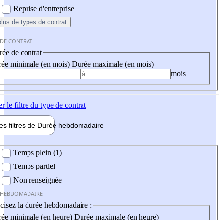
Reprise d'entreprise
plus
de types de contrat
 DE CONTRAT
ée de contrat
ée minimale (en mois)
Durée maximale (en mois)
mois
er
le filtre du type de contrat
les filtres de
Durée hebdo
madaire
 hebdomadaire
Temps plein (1)
Temps partiel
Non renseignée
 HEBDOMADAIRE
cisez la durée hebdomadaire :
ée minimale (en heure)
Durée maximale (en heure)