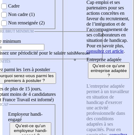
Cap emploi et ses
Cadre
partenaires pour ses
actions concrètes en
Non cadre (1)
faveur du recrutement,
Non renseignée (2)
de l’intégration et de
l’accompagnement de
IRE BRUT MINIMUM
ses collaborateurs en
situation de handicap.
re minimum
Pour en savoir plus,
consultez cet article
.
ssez une périodicité pour le salaire saisi
Entreprise adaptée
NITÉS
Qu'est-ce qu'une
z parmi les 1ers à postuler
entreprise adaptée
?
urquoi serez-vous parmi les
premiers à postuler ?
L'entreprise adaptée
es de plus de 15 jours,
permet à un travailleur
tant moins de 4 candidatures
en situation de
t France Travail est informé)
handicap d'exercer
ICAP
une activité
professionnelle dans
Employeur handi-
des conditions
engagé
adaptées à ses
Qu'est-ce qu'un
capacités. Pour en
employeur handi-
savoir plus,
consultez