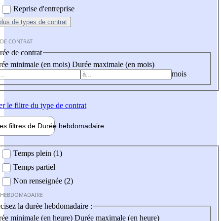
Reprise d'entreprise
plus
de types de contrat
 DE CONTRAT
ée de contrat
ée minimale (en mois)
Durée maximale (en mois)
mois
er
le filtre du type de contrat
les filtres de
Durée hebdo
madaire
 hebdomadaire
Temps plein (1)
Temps partiel
Non renseignée (2)
 HEBDOMADAIRE
cisez la durée hebdomadaire :
ée minimale (en heure)
Durée maximale (en heure)