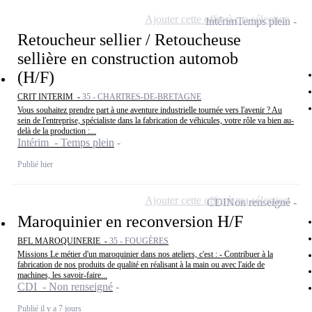
Ajouter cette offre à ma sélection
Intérim
Temps plein
Retoucheur sellier / Retoucheuse
sellière en construction automob
(H/F)
CRIT INTERIM -
35 - CHARTRES-DE-BRETAGNE
Vous souhaitez prendre part à une aventure industrielle tournée vers l'avenir ? Au
sein de l'entreprise, spécialiste dans la fabrication de véhicules, votre rôle va bien au-
delà de la production :...
Intérim - Temps plein
Publié hier
Ajouter cette offre à ma sélection
CDI
Non renseigné
Maroquinier en reconversion H/F
BFL MAROQUINERIE -
35 - FOUGÈRES
Missions Le métier d'un maroquinier dans nos ateliers, c'est : - Contribuer à la
fabrication de nos produits de qualité en réalisant à la main ou avec l'aide de
machines, les savoir-faire...
CDI - Non renseigné
Publié il y a 7 jours