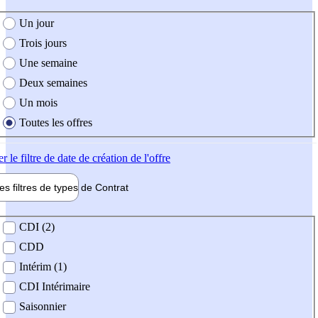
e création de l'offre
Un jour
Trois jours
Une semaine
Deux semaines
Un mois
Toutes les offres
er
le filtre de date de création de l'offre
les filtres de types de
Contrat
de contrat
CDI (2)
CDD
Intérim (1)
CDI Intérimaire
Saisonnier