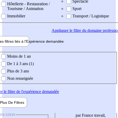
Spectacle
Hôtellerie - Restauration /
Tourisme / Animation
Sport
Immobilier
Transport / Logistique
Appliquer
le filtre du domaine professi
es filtres liés à l'
Expérience
demandée
ience demandée
Moins de 1 an
De 1 à 3 ans (1)
Plus de 3 ans
Non renseignée
er
le filtre de l'expérience demandée
Plus De
Filtres
IFICATION
par France travail,