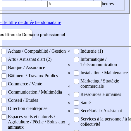
heures
er
le filtre de durée hebdomadaire
les filtres de
Domaine pro
fessionnel
ne professionel
Achats / Comptabilité / Gestion
Industrie (1)
Arts / Artisanat d'art (2)
Informatique /
Télécommunication
Banque / Assurance
Installation / Maintenance
Bâtiment / Travaux Publics
Marketing / Stratégie
Commerce / Vente
commerciale
Communication / Multimédia
Ressources Humaines
Conseil / Etudes
Santé
Direction d'entreprise
Secrétariat / Assistanat
Espaces verts et naturels /
Services à la personne / à l
Agriculture / Pêche / Soins aux
collectivité
animaux