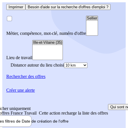
Imprimer
Besoin d'aide sur la recherche d'offres d'emploi ?
Métier, compétence, mot-clé, numéro d'offre
Lieu de travail
Distance autour du lieu choisi
Rechercher
des offres
Créer une alerte
Qui sont n
icher uniquement
 offres France Travail
Cette action recharge la liste des offres
les filtres de
Date de création
de l'offre