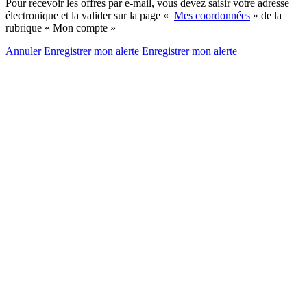
Pour recevoir les offres par e-mail, vous devez saisir votre adresse
électronique et la valider sur la page «
Mes coordonnées
» de la
rubrique « Mon compte »
Annuler
Enregistrer mon alerte
Enregistrer
mon alerte