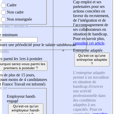
Cap emploi et ses
Cadre
partenaires pour ses
actions concrètes en
Non cadre
faveur du recrutement,
Non renseignée
de l’intégration et de
l’accompagnement de
IRE BRUT MINIMUM
ses collaborateurs en
situation de handicap.
re minimum
Pour en savoir plus,
consultez cet article
.
ssez une périodicité pour le salaire saisi
Entreprise adaptée
NITÉS
Qu'est-ce qu'une
z parmi les 1ers à postuler
entreprise adaptée
?
urquoi serez-vous parmi les
premiers à postuler ?
L'entreprise adaptée
es de plus de 15 jours,
permet à un travailleur
tant moins de 4 candidatures
en situation de
t France Travail est informé)
handicap d'exercer
ICAP
une activité
professionnelle dans
Employeur handi-
des conditions
engagé
adaptées à ses
Qu'est-ce qu'un
capacités. Pour en
employeur handi-
savoir plus,
consultez