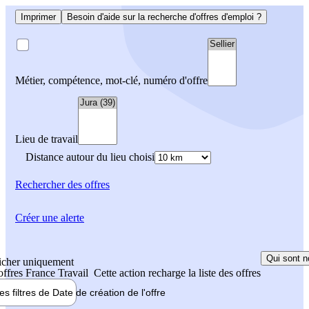
Imprimer
Besoin d'aide sur la recherche d'offres d'emploi ?
Métier, compétence, mot-clé, numéro d'offre
Lieu de travail
Distance autour du lieu choisi
Rechercher
des offres
Créer une alerte
Qui sont n
icher uniquement
 offres France Travail
Cette action recharge la liste des offres
les filtres de
Date de création
de l'offre