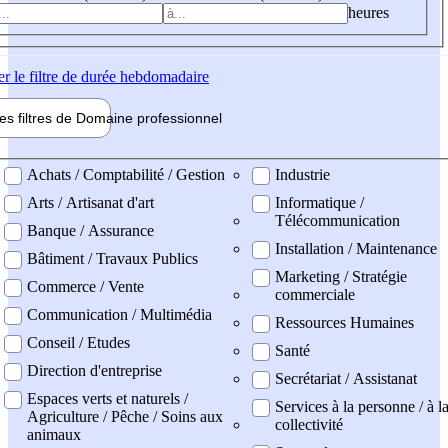
heures
er
le filtre de durée hebdomadaire
les filtres de
Domaine pro
fessionnel
ne professionel
Achats / Comptabilité / Gestion
Industrie
Arts / Artisanat d'art
Informatique /
Télécommunication
Banque / Assurance
Installation / Maintenance
Bâtiment / Travaux Publics
Marketing / Stratégie
Commerce / Vente
commerciale
Communication / Multimédia
Ressources Humaines
Conseil / Etudes
Santé
Direction d'entreprise
Secrétariat / Assistanat
Espaces verts et naturels /
Services à la personne / à l
Agriculture / Pêche / Soins aux
collectivité
animaux