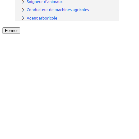
Fermer
Fermer
le détail de l'offre
/
Offre
sur
Offre précéden