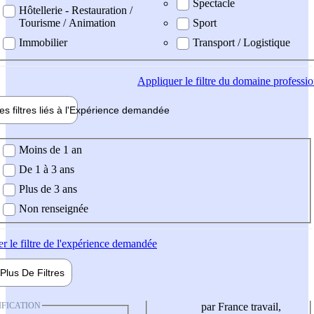
Spectacle
Hôtellerie - Restauration /
Tourisme / Animation
Sport
Immobilier
Transport / Logistique
Appliquer
le filtre du domaine professi
es filtres liés à l'
Expérience
demandée
ience demandée
Moins de 1 an
De 1 à 3 ans
Plus de 3 ans
Non renseignée
er
le filtre de l'expérience demandée
Plus De
Filtres
IFICATION
par France travail,