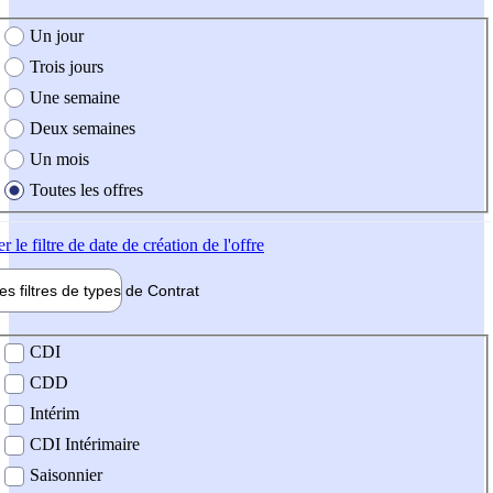
e création de l'offre
Un jour
Trois jours
Une semaine
Deux semaines
Un mois
Toutes les offres
er
le filtre de date de création de l'offre
les filtres de types de
Contrat
de contrat
CDI
CDD
Intérim
CDI Intérimaire
Saisonnier