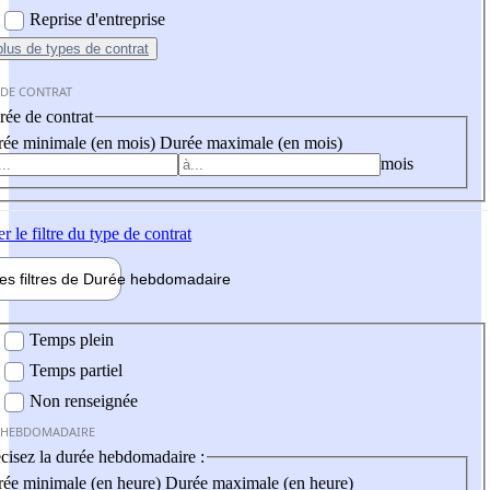
Reprise d'entreprise
plus
de types de contrat
 DE CONTRAT
ée de contrat
ée minimale (en mois)
Durée maximale (en mois)
mois
er
le filtre du type de contrat
les filtres de
Durée hebdo
madaire
 hebdomadaire
Temps plein
Temps partiel
Non renseignée
 HEBDOMADAIRE
cisez la durée hebdomadaire :
ée minimale (en heure)
Durée maximale (en heure)