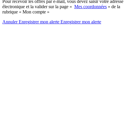
Pour recevoir les offres par e-mail, vous devez saisir votre adresse
électronique et la valider sur la page «
Mes coordonnées
» de la
rubrique « Mon compte »
Annuler
Enregistrer mon alerte
Enregistrer
mon alerte