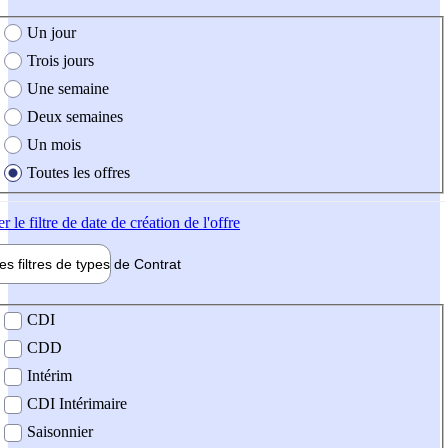
e création de l'offre
Un jour
Trois jours
Une semaine
Deux semaines
Un mois
Toutes les offres
er
le filtre de date de création de l'offre
les filtres de types de
Contrat
de contrat
CDI
CDD
Intérim
CDI Intérimaire
Saisonnier