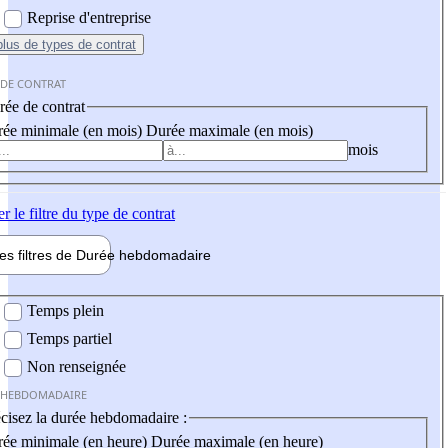
Reprise d'entreprise
plus
de types de contrat
 DE CONTRAT
ée de contrat
ée minimale (en mois)
Durée maximale (en mois)
mois
er
le filtre du type de contrat
les filtres de
Durée hebdo
madaire
 hebdomadaire
Temps plein
Temps partiel
Non renseignée
 HEBDOMADAIRE
cisez la durée hebdomadaire :
ée minimale (en heure)
Durée maximale (en heure)