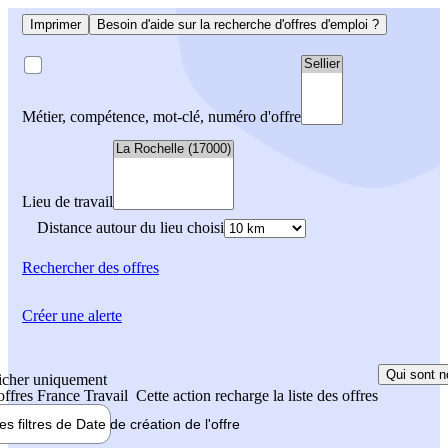
Imprimer
Besoin d'aide sur la recherche d'offres d'emploi ?
Métier, compétence, mot-clé, numéro d'offre
Lieu de travail
Distance autour du lieu choisi
Rechercher
des offres
Créer une alerte
Qui sont n
icher uniquement
 offres France Travail
Cette action recharge la liste des offres
les filtres de
Date de création
de l'offre