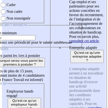
Cap emploi et ses
Cadre
partenaires pour ses
actions concrètes en
Non cadre
faveur du recrutement,
Non renseignée
de l’intégration et de
l’accompagnement de
IRE BRUT MINIMUM
ses collaborateurs en
situation de handicap.
re minimum
Pour en savoir plus,
consultez cet article
.
ssez une périodicité pour le salaire saisi
Entreprise adaptée
NITÉS
Qu'est-ce qu'une
z parmi les 1ers à postuler
entreprise adaptée
?
urquoi serez-vous parmi les
premiers à postuler ?
L'entreprise adaptée
es de plus de 15 jours,
permet à un travailleur
tant moins de 4 candidatures
en situation de
t France Travail est informé)
handicap d'exercer
ICAP
une activité
professionnelle dans
Employeur handi-
des conditions
engagé
adaptées à ses
Qu'est-ce qu'un
capacités. Pour en
employeur handi-
savoir plus,
consultez