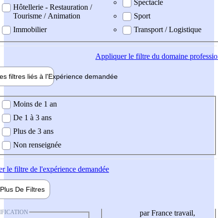
Spectacle
Hôtellerie - Restauration /
Tourisme / Animation
Sport
Immobilier
Transport / Logistique
Appliquer
le filtre du domaine professi
es filtres liés à l'
Expérience
demandée
ience demandée
Moins de 1 an
De 1 à 3 ans
Plus de 3 ans
Non renseignée
er
le filtre de l'expérience demandée
Plus De
Filtres
IFICATION
par France travail,