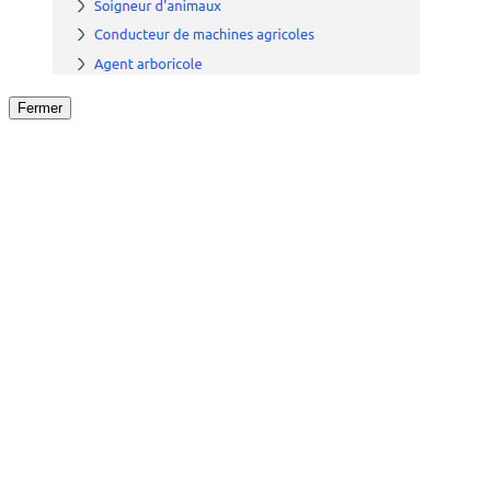
Fermer
Fermer
le détail de l'offre
/
Offre
sur
Offre précéden