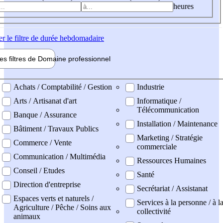
heures
er
le filtre de durée hebdomadaire
les filtres de
Domaine pro
fessionnel
ne professionel
Achats / Comptabilité / Gestion
Industrie
Arts / Artisanat d'art
Informatique /
Télécommunication
Banque / Assurance
Installation / Maintenance
Bâtiment / Travaux Publics
Marketing / Stratégie
Commerce / Vente
commerciale
Communication / Multimédia
Ressources Humaines
Conseil / Etudes
Santé
Direction d'entreprise
Secrétariat / Assistanat
Espaces verts et naturels /
Services à la personne / à l
Agriculture / Pêche / Soins aux
collectivité
animaux