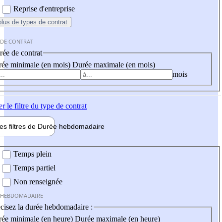
Reprise d'entreprise
plus
de types de contrat
 DE CONTRAT
ée de contrat
ée minimale (en mois)
Durée maximale (en mois)
mois
er
le filtre du type de contrat
les filtres de
Durée hebdo
madaire
 hebdomadaire
Temps plein
Temps partiel
Non renseignée
 HEBDOMADAIRE
cisez la durée hebdomadaire :
ée minimale (en heure)
Durée maximale (en heure)