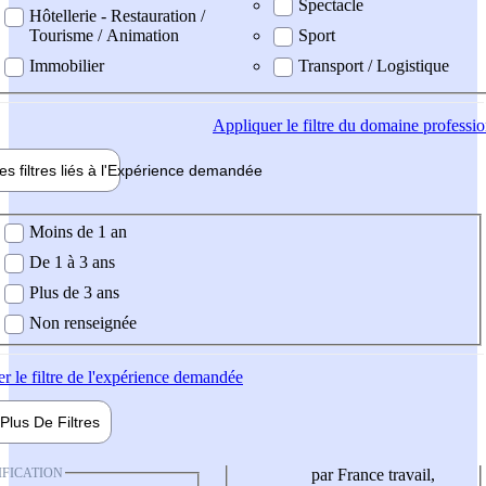
Spectacle
Hôtellerie - Restauration /
Tourisme / Animation
Sport
Immobilier
Transport / Logistique
Appliquer
le filtre du domaine professi
es filtres liés à l'
Expérience
demandée
ience demandée
Moins de 1 an
De 1 à 3 ans
Plus de 3 ans
Non renseignée
er
le filtre de l'expérience demandée
Plus De
Filtres
IFICATION
par France travail,