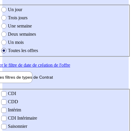
e création de l'offre
Un jour
Trois jours
Une semaine
Deux semaines
Un mois
Toutes les offres
er
le filtre de date de création de l'offre
les filtres de types de
Contrat
de contrat
CDI
CDD
Intérim
CDI Intérimaire
Saisonnier