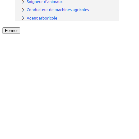
Fermer
Fermer
le détail de l'offre
/
Offre
sur
Offre précéden