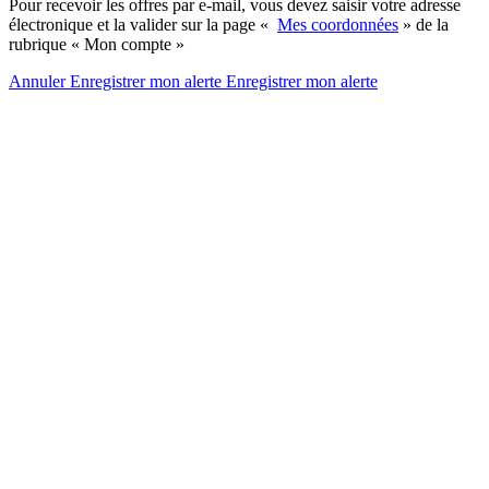
Pour recevoir les offres par e-mail, vous devez saisir votre adresse
électronique et la valider sur la page «
Mes coordonnées
» de la
rubrique « Mon compte »
Annuler
Enregistrer mon alerte
Enregistrer
mon alerte