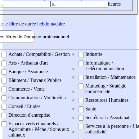
heures
er
le filtre de durée hebdomadaire
les filtres de
Domaine pro
fessionnel
ne professionel
Achats / Comptabilité / Gestion
Industrie
Arts / Artisanat d'art
Informatique /
Télécommunication
Banque / Assurance
Installation / Maintenance
Bâtiment / Travaux Publics
Marketing / Stratégie
Commerce / Vente
commerciale
Communication / Multimédia
Ressources Humaines
Conseil / Etudes
Santé
Direction d'entreprise
Secrétariat / Assistanat
Espaces verts et naturels /
Services à la personne / à l
Agriculture / Pêche / Soins aux
collectivité
animaux