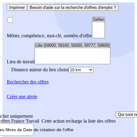
Imprimer
Besoin d'aide sur la recherche d'offres d'emploi ?
Métier, compétence, mot-clé, numéro d'offre
Lieu de travail
Distance autour du lieu choisi
Rechercher
des offres
Créer une alerte
Qui sont n
icher uniquement
 offres France Travail
Cette action recharge la liste des offres
les filtres de
Date de création
de l'offre