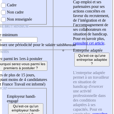
Cap emploi et ses
Cadre
partenaires pour ses
actions concrètes en
Non cadre
faveur du recrutement,
Non renseignée
de l’intégration et de
l’accompagnement de
IRE BRUT MINIMUM
ses collaborateurs en
situation de handicap.
re minimum
Pour en savoir plus,
consultez cet article
.
ssez une périodicité pour le salaire saisi
Entreprise adaptée
NITÉS
Qu'est-ce qu'une
z parmi les 1ers à postuler
entreprise adaptée
?
urquoi serez-vous parmi les
premiers à postuler ?
L'entreprise adaptée
es de plus de 15 jours,
permet à un travailleur
tant moins de 4 candidatures
en situation de
t France Travail est informé)
handicap d'exercer
ICAP
une activité
professionnelle dans
Employeur handi-
des conditions
engagé
adaptées à ses
Qu'est-ce qu'un
capacités. Pour en
employeur handi-
savoir plus,
consultez