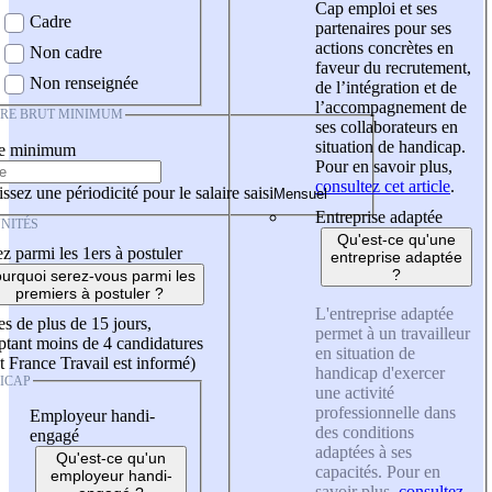
Cap emploi et ses
Cadre
partenaires pour ses
actions concrètes en
Non cadre
faveur du recrutement,
Non renseignée
de l’intégration et de
l’accompagnement de
IRE BRUT MINIMUM
ses collaborateurs en
situation de handicap.
re minimum
Pour en savoir plus,
consultez cet article
.
ssez une périodicité pour le salaire saisi
Entreprise adaptée
NITÉS
Qu'est-ce qu'une
z parmi les 1ers à postuler
entreprise adaptée
?
urquoi serez-vous parmi les
premiers à postuler ?
L'entreprise adaptée
es de plus de 15 jours,
permet à un travailleur
tant moins de 4 candidatures
en situation de
t France Travail est informé)
handicap d'exercer
ICAP
une activité
professionnelle dans
Employeur handi-
des conditions
engagé
adaptées à ses
Qu'est-ce qu'un
capacités. Pour en
employeur handi-
savoir plus,
consultez