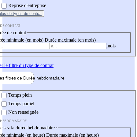
Reprise d'entreprise
plus
de types de contrat
 DE CONTRAT
ée de contrat
ée minimale (en mois)
Durée maximale (en mois)
mois
er
le filtre du type de contrat
les filtres de
Durée hebdo
madaire
 hebdomadaire
Temps plein
Temps partiel
Non renseignée
 HEBDOMADAIRE
cisez la durée hebdomadaire :
ée minimale (en heure)
Durée maximale (en heure)