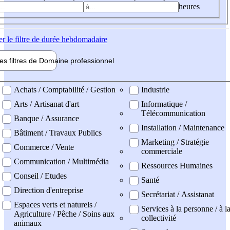
heures
er
le filtre de durée hebdomadaire
les filtres de
Domaine pro
fessionnel
ne professionel
Achats / Comptabilité / Gestion
Industrie
Arts / Artisanat d'art
Informatique /
Télécommunication
Banque / Assurance
Installation / Maintenance
Bâtiment / Travaux Publics
Marketing / Stratégie
Commerce / Vente
commerciale
Communication / Multimédia
Ressources Humaines
Conseil / Etudes
Santé
Direction d'entreprise
Secrétariat / Assistanat
Espaces verts et naturels /
Services à la personne / à l
Agriculture / Pêche / Soins aux
collectivité
animaux