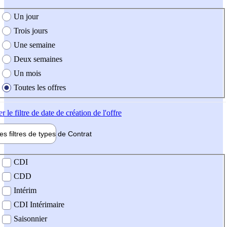
e création de l'offre
Un jour
Trois jours
Une semaine
Deux semaines
Un mois
Toutes les offres
er
le filtre de date de création de l'offre
les filtres de types de
Contrat
de contrat
CDI
CDD
Intérim
CDI Intérimaire
Saisonnier