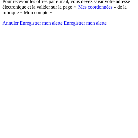
Pour recevoir les offres par e-mail, vous devez saisir votre adresse
électronique et la valider sur la page «
Mes coordonnées
» de la
rubrique « Mon compte »
Annuler
Enregistrer mon alerte
Enregistrer
mon alerte