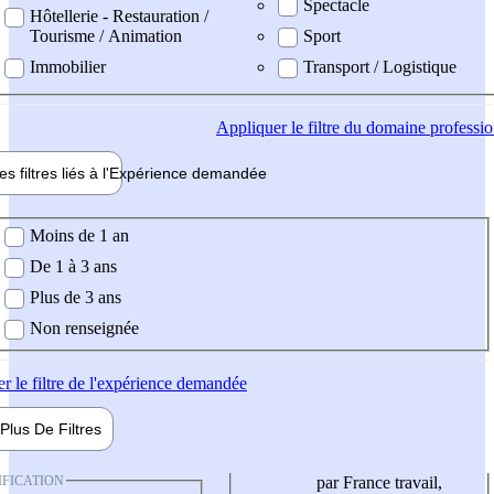
Spectacle
Hôtellerie - Restauration /
Tourisme / Animation
Sport
Immobilier
Transport / Logistique
Appliquer
le filtre du domaine professi
es filtres liés à l'
Expérience
demandée
ience demandée
Moins de 1 an
De 1 à 3 ans
Plus de 3 ans
Non renseignée
er
le filtre de l'expérience demandée
Plus De
Filtres
IFICATION
par France travail,