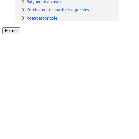
Fermer
Fermer
le détail de l'offre
/
Offre
sur
Offre précéden