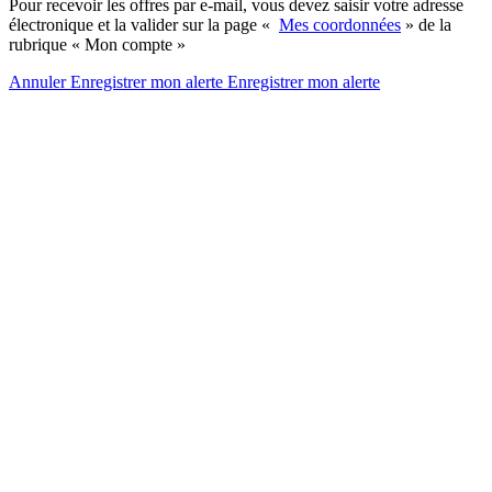
Pour recevoir les offres par e-mail, vous devez saisir votre adresse
électronique et la valider sur la page «
Mes coordonnées
» de la
rubrique « Mon compte »
Annuler
Enregistrer mon alerte
Enregistrer
mon alerte