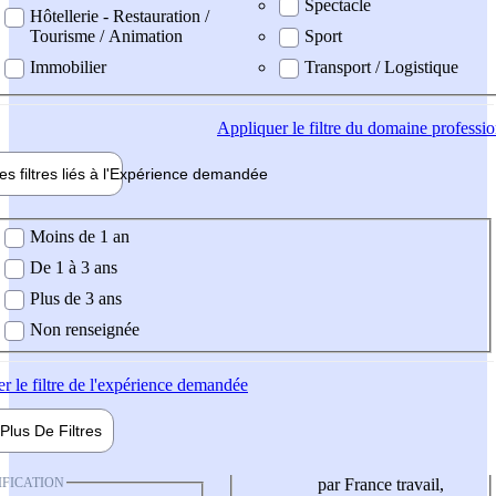
Spectacle
Hôtellerie - Restauration /
Tourisme / Animation
Sport
Immobilier
Transport / Logistique
Appliquer
le filtre du domaine professi
es filtres liés à l'
Expérience
demandée
ience demandée
Moins de 1 an
De 1 à 3 ans
Plus de 3 ans
Non renseignée
er
le filtre de l'expérience demandée
Plus De
Filtres
IFICATION
par France travail,