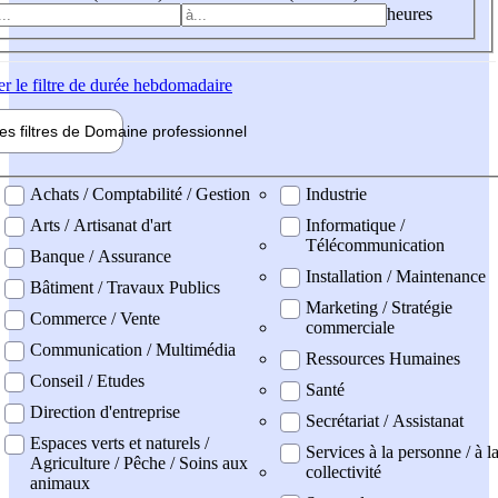
heures
er
le filtre de durée hebdomadaire
les filtres de
Domaine pro
fessionnel
ne professionel
Achats / Comptabilité / Gestion
Industrie
Arts / Artisanat d'art
Informatique /
Télécommunication
Banque / Assurance
Installation / Maintenance
Bâtiment / Travaux Publics
Marketing / Stratégie
Commerce / Vente
commerciale
Communication / Multimédia
Ressources Humaines
Conseil / Etudes
Santé
Direction d'entreprise
Secrétariat / Assistanat
Espaces verts et naturels /
Services à la personne / à l
Agriculture / Pêche / Soins aux
collectivité
animaux