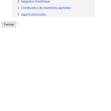
Fermer
Fermer
le détail de l'offre
/
Offre
sur
Offre précéden