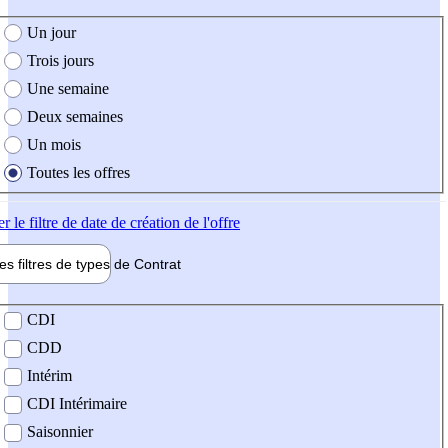
e création de l'offre
Un jour
Trois jours
Une semaine
Deux semaines
Un mois
Toutes les offres
er
le filtre de date de création de l'offre
les filtres de types de
Contrat
de contrat
CDI
CDD
Intérim
CDI Intérimaire
Saisonnier