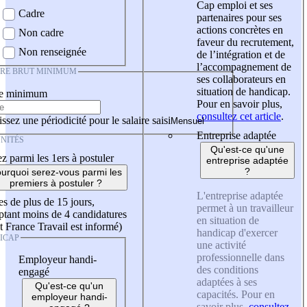
Cap emploi et ses
Cadre
partenaires pour ses
actions concrètes en
Non cadre
faveur du recrutement,
Non renseignée
de l’intégration et de
l’accompagnement de
IRE BRUT MINIMUM
ses collaborateurs en
situation de handicap.
re minimum
Pour en savoir plus,
consultez cet article
.
ssez une périodicité pour le salaire saisi
Entreprise adaptée
NITÉS
Qu'est-ce qu'une
z parmi les 1ers à postuler
entreprise adaptée
?
urquoi serez-vous parmi les
premiers à postuler ?
L'entreprise adaptée
es de plus de 15 jours,
permet à un travailleur
tant moins de 4 candidatures
en situation de
t France Travail est informé)
handicap d'exercer
ICAP
une activité
professionnelle dans
Employeur handi-
des conditions
engagé
adaptées à ses
Qu'est-ce qu'un
capacités. Pour en
employeur handi-
savoir plus,
consultez