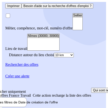
Imprimer
Besoin d'aide sur la recherche d'offres d'emploi ?
Métier, compétence, mot-clé, numéro d'offre
Lieu de travail
Distance autour du lieu choisi
Rechercher
des offres
Créer une alerte
Qui sont n
icher uniquement
 offres France Travail
Cette action recharge la liste des offres
les filtres de
Date de création
de l'offre