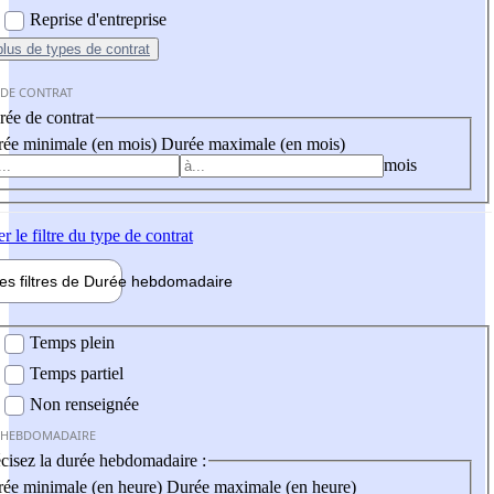
Reprise d'entreprise
plus
de types de contrat
 DE CONTRAT
ée de contrat
ée minimale (en mois)
Durée maximale (en mois)
mois
er
le filtre du type de contrat
les filtres de
Durée hebdo
madaire
 hebdomadaire
Temps plein
Temps partiel
Non renseignée
 HEBDOMADAIRE
cisez la durée hebdomadaire :
ée minimale (en heure)
Durée maximale (en heure)