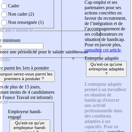
Cap emploi et ses
Cadre
partenaires pour ses
actions concrètes en
Non cadre (2)
faveur du recrutement,
Non renseignée (1)
de l’intégration et de
l’accompagnement de
IRE BRUT MINIMUM
ses collaborateurs en
situation de handicap.
re minimum
Pour en savoir plus,
consultez cet article
.
ssez une périodicité pour le salaire saisi
Entreprise adaptée
NITÉS
Qu'est-ce qu'une
z parmi les 1ers à postuler
entreprise adaptée
?
urquoi serez-vous parmi les
premiers à postuler ?
L'entreprise adaptée
es de plus de 15 jours,
permet à un travailleur
tant moins de 4 candidatures
en situation de
t France Travail est informé)
handicap d'exercer
ICAP
une activité
professionnelle dans
Employeur handi-
des conditions
engagé
adaptées à ses
Qu'est-ce qu'un
capacités. Pour en
employeur handi-
savoir plus,
consultez