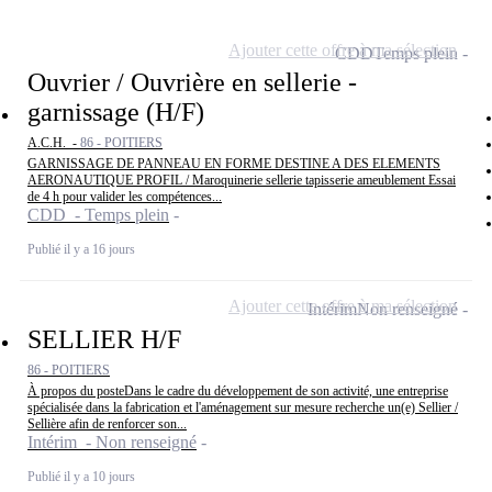
Ajouter cette offre à ma sélection
CDD
Temps plein
Ouvrier / Ouvrière en sellerie -
garnissage (H/F)
A.C.H. -
86 - POITIERS
GARNISSAGE DE PANNEAU EN FORME DESTINE A DES ELEMENTS
AERONAUTIQUE PROFIL / Maroquinerie sellerie tapisserie ameublement Essai
de 4 h pour valider les compétences...
CDD - Temps plein
Publié il y a 16 jours
Ajouter cette offre à ma sélection
Intérim
Non renseigné
SELLIER H/F
86 - POITIERS
À propos du posteDans le cadre du développement de son activité, une entreprise
spécialisée dans la fabrication et l'aménagement sur mesure recherche un(e) Sellier /
Sellière afin de renforcer son...
Intérim - Non renseigné
Publié il y a 10 jours