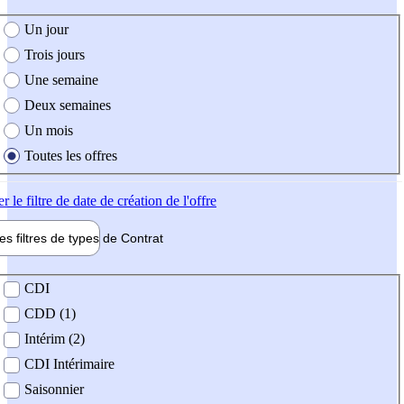
e création de l'offre
Un jour
Trois jours
Une semaine
Deux semaines
Un mois
Toutes les offres
er
le filtre de date de création de l'offre
les filtres de types de
Contrat
de contrat
CDI
CDD (1)
Intérim (2)
CDI Intérimaire
Saisonnier