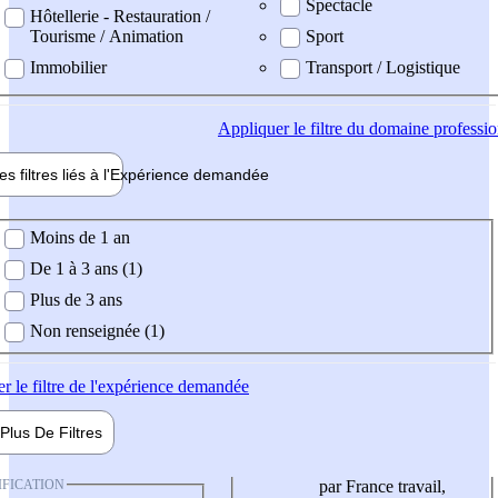
Spectacle
Hôtellerie - Restauration /
Tourisme / Animation
Sport
Immobilier
Transport / Logistique
Appliquer
le filtre du domaine professi
es filtres liés à l'
Expérience
demandée
ience demandée
Moins de 1 an
De 1 à 3 ans (1)
Plus de 3 ans
Non renseignée (1)
er
le filtre de l'expérience demandée
Plus De
Filtres
IFICATION
par France travail,