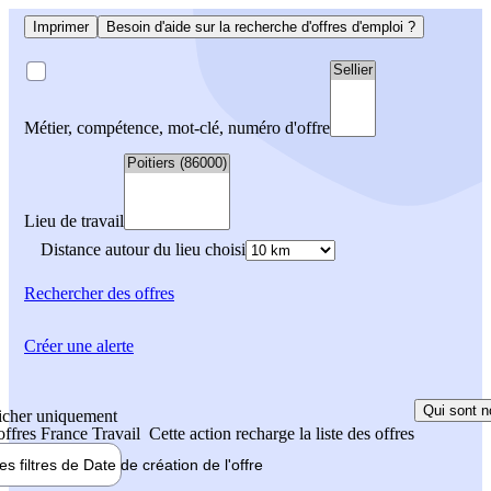
Imprimer
Besoin d'aide sur la recherche d'offres d'emploi ?
Métier, compétence, mot-clé, numéro d'offre
Lieu de travail
Distance autour du lieu choisi
Rechercher
des offres
Créer une alerte
Qui sont n
icher uniquement
 offres France Travail
Cette action recharge la liste des offres
les filtres de
Date de création
de l'offre