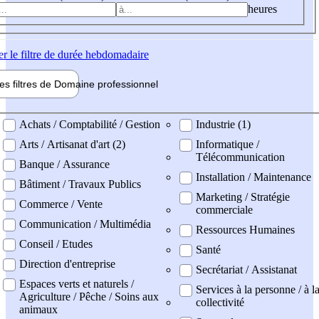
heures
er
le filtre de durée hebdomadaire
les filtres de
Domaine pro
fessionnel
ne professionel
Achats / Comptabilité / Gestion
Industrie (1)
Arts / Artisanat d'art (2)
Informatique /
Télécommunication
Banque / Assurance
Installation / Maintenance
Bâtiment / Travaux Publics
Marketing / Stratégie
Commerce / Vente
commerciale
Communication / Multimédia
Ressources Humaines
Conseil / Etudes
Santé
Direction d'entreprise
Secrétariat / Assistanat
Espaces verts et naturels /
Services à la personne / à l
Agriculture / Pêche / Soins aux
collectivité
animaux