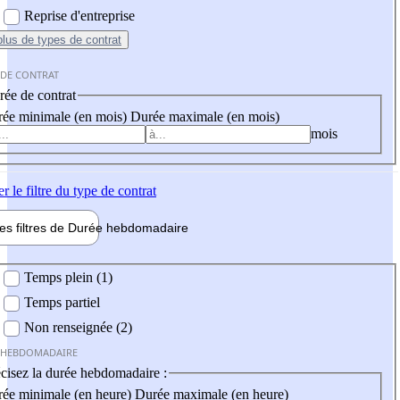
Reprise d'entreprise
plus
de types de contrat
 DE CONTRAT
ée de contrat
ée minimale (en mois)
Durée maximale (en mois)
mois
er
le filtre du type de contrat
les filtres de
Durée hebdo
madaire
 hebdomadaire
Temps plein (1)
Temps partiel
Non renseignée (2)
 HEBDOMADAIRE
cisez la durée hebdomadaire :
ée minimale (en heure)
Durée maximale (en heure)