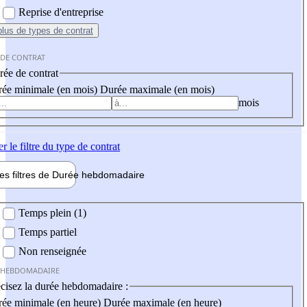
Reprise d'entreprise
plus
de types de contrat
 DE CONTRAT
ée de contrat
ée minimale (en mois)
Durée maximale (en mois)
mois
er
le filtre du type de contrat
les filtres de
Durée hebdo
madaire
 hebdomadaire
Temps plein (1)
Temps partiel
Non renseignée
 HEBDOMADAIRE
cisez la durée hebdomadaire :
ée minimale (en heure)
Durée maximale (en heure)