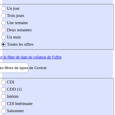
e création de l'offre
Un jour
Trois jours
Une semaine
Deux semaines
Un mois
Toutes les offres
er
le filtre de date de création de l'offre
les filtres de types de
Contrat
de contrat
CDI
CDD (1)
Intérim
CDI Intérimaire
Saisonnier