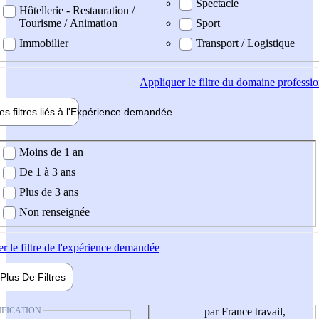
Spectacle
Hôtellerie - Restauration /
Tourisme / Animation
Sport
Immobilier
Transport / Logistique
Appliquer
le filtre du domaine professi
es filtres liés à l'
Expérience
demandée
ience demandée
Moins de 1 an
De 1 à 3 ans
Plus de 3 ans
Non renseignée
er
le filtre de l'expérience demandée
Plus De
Filtres
IFICATION
par France travail,