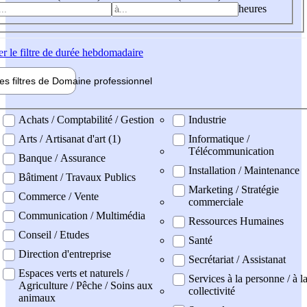
heures
er
le filtre de durée hebdomadaire
les filtres de
Domaine pro
fessionnel
ne professionel
Achats / Comptabilité / Gestion
Industrie
Arts / Artisanat d'art (1)
Informatique /
Télécommunication
Banque / Assurance
Installation / Maintenance
Bâtiment / Travaux Publics
Marketing / Stratégie
Commerce / Vente
commerciale
Communication / Multimédia
Ressources Humaines
Conseil / Etudes
Santé
Direction d'entreprise
Secrétariat / Assistanat
Espaces verts et naturels /
Services à la personne / à l
Agriculture / Pêche / Soins aux
collectivité
animaux