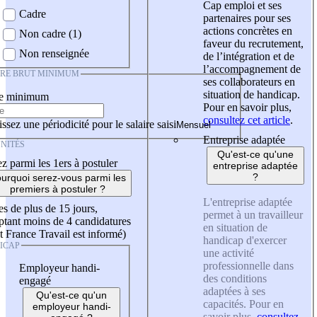
Cap emploi et ses
Cadre
partenaires pour ses
actions concrètes en
Non cadre (1)
faveur du recrutement,
Non renseignée
de l’intégration et de
l’accompagnement de
IRE BRUT MINIMUM
ses collaborateurs en
situation de handicap.
re minimum
Pour en savoir plus,
consultez cet article
.
ssez une périodicité pour le salaire saisi
Entreprise adaptée
NITÉS
Qu'est-ce qu'une
z parmi les 1ers à postuler
entreprise adaptée
?
urquoi serez-vous parmi les
premiers à postuler ?
L'entreprise adaptée
es de plus de 15 jours,
permet à un travailleur
tant moins de 4 candidatures
en situation de
t France Travail est informé)
handicap d'exercer
ICAP
une activité
professionnelle dans
Employeur handi-
des conditions
engagé
adaptées à ses
Qu'est-ce qu'un
capacités. Pour en
employeur handi-
savoir plus,
consultez