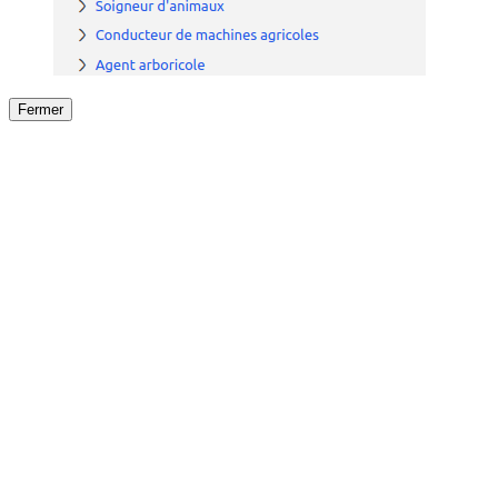
Fermer
Fermer
le détail de l'offre
/
Offre
sur
Offre précéden