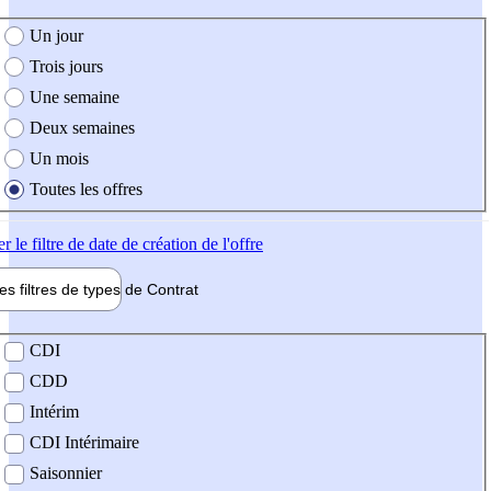
e création de l'offre
Un jour
Trois jours
Une semaine
Deux semaines
Un mois
Toutes les offres
er
le filtre de date de création de l'offre
les filtres de types de
Contrat
de contrat
CDI
CDD
Intérim
CDI Intérimaire
Saisonnier