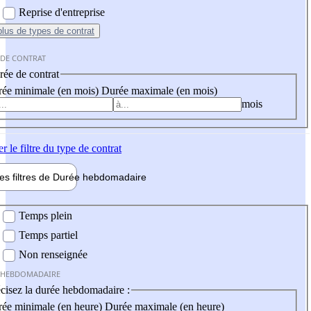
Reprise d'entreprise
plus
de types de contrat
 DE CONTRAT
ée de contrat
ée minimale (en mois)
Durée maximale (en mois)
mois
er
le filtre du type de contrat
les filtres de
Durée hebdo
madaire
 hebdomadaire
Temps plein
Temps partiel
Non renseignée
 HEBDOMADAIRE
cisez la durée hebdomadaire :
ée minimale (en heure)
Durée maximale (en heure)