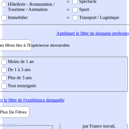
Spectacle
Hôtellerie - Restauration /
Tourisme / Animation
Sport
Immobilier
Transport / Logistique
Appliquer
le filtre du domaine professi
es filtres liés à l'
Expérience
demandée
ience demandée
Moins de 1 an
De 1 à 3 ans
Plus de 3 ans
Non renseignée
er
le filtre de l'expérience demandée
Plus De
Filtres
IFICATION
par France travail,