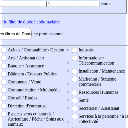
heures
er
le filtre de durée hebdomadaire
les filtres de
Domaine pro
fessionnel
ne professionel
Achats / Comptabilité / Gestion
Industrie
Arts / Artisanat d'art
Informatique /
Télécommunication
Banque / Assurance
Installation / Maintenance
Bâtiment / Travaux Publics
Marketing / Stratégie
Commerce / Vente
commerciale
Communication / Multimédia
Ressources Humaines
Conseil / Etudes
Santé
Direction d'entreprise
Secrétariat / Assistanat
Espaces verts et naturels /
Services à la personne / à l
Agriculture / Pêche / Soins aux
collectivité
animaux