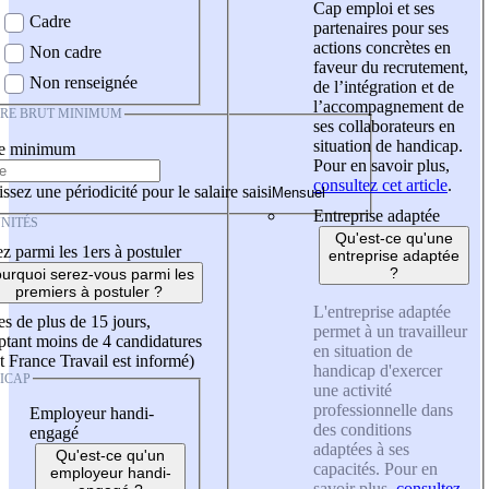
Cap emploi et ses
Cadre
partenaires pour ses
actions concrètes en
Non cadre
faveur du recrutement,
Non renseignée
de l’intégration et de
l’accompagnement de
IRE BRUT MINIMUM
ses collaborateurs en
situation de handicap.
re minimum
Pour en savoir plus,
consultez cet article
.
ssez une périodicité pour le salaire saisi
Entreprise adaptée
NITÉS
Qu'est-ce qu'une
z parmi les 1ers à postuler
entreprise adaptée
?
urquoi serez-vous parmi les
premiers à postuler ?
L'entreprise adaptée
es de plus de 15 jours,
permet à un travailleur
tant moins de 4 candidatures
en situation de
t France Travail est informé)
handicap d'exercer
ICAP
une activité
professionnelle dans
Employeur handi-
des conditions
engagé
adaptées à ses
Qu'est-ce qu'un
capacités. Pour en
employeur handi-
savoir plus,
consultez