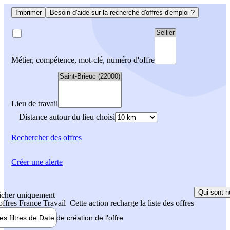
Imprimer
Besoin d'aide sur la recherche d'offres d'emploi ?
Métier, compétence, mot-clé, numéro d'offre
Lieu de travail
Distance autour du lieu choisi
Rechercher
des offres
Créer une alerte
Qui sont n
icher uniquement
 offres France Travail
Cette action recharge la liste des offres
les filtres de
Date de création
de l'offre