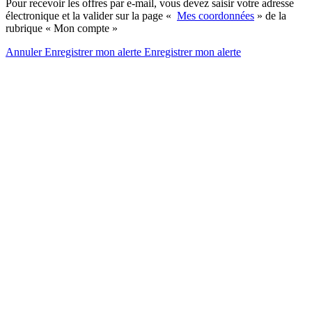
Pour recevoir les offres par e-mail, vous devez saisir votre adresse
électronique et la valider sur la page «
Mes coordonnées
» de la
rubrique « Mon compte »
Annuler
Enregistrer mon alerte
Enregistrer
mon alerte