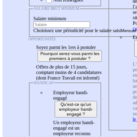
de
l
SALAIRE BRUT MINIMUM
se
si
Salaire minimum
Po
co
Choisissez une périodicité pour le salaire saisi
En
OPPORTUNITÉS
Soyez parmi les 1ers à postuler
Pourquoi serez-vous parmi les
premiers à postuler ?
L'
Offres de plus de 15 jours,
pe
comptant moins de 4 candidatures
en
(dont France Travail est informé)
ha
HANDICAP
un
pr
Employeur handi-
de
engagé
ad
Qu'est-ce qu'un
ca
employeur handi-
sa
engagé ?
le
Un employeur handi-
engagé est un
employeur reconnu