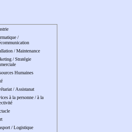
strie
rmatique /
écommunication
allation / Maintenance
eting / Stratégie
merciale
sources Humaines
té
étariat / Assistanat
ices à la personne / à la
ectivité
ctacle
rt
sport / Logistique