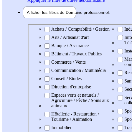
Appliquer
le filtre de durée hebdomadaire
Afficher les filtres de
Domaine pro
fessionnel
Domaine professionel
Achats / Comptabilité / Gestion
Indu
Arts / Artisanat d'art
Info
Tél
Banque / Assurance
Inst
Bâtiment / Travaux Publics
Mark
Commerce / Vente
com
Communication / Multimédia
Res
Conseil / Etudes
San
Direction d'entreprise
Secr
Espaces verts et naturels /
Serv
Agriculture / Pêche / Soins aux
coll
animaux
Spe
Hôtellerie - Restauration /
Tourisme / Animation
Spo
Immobilier
Tran