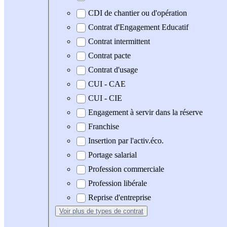
CDI de chantier ou d'opération
Contrat d'Engagement Educatif
Contrat intermittent
Contrat pacte
Contrat d'usage
CUI - CAE
CUI - CIE
Engagement à servir dans la réserve
Franchise
Insertion par l'activ.éco.
Portage salarial
Profession commerciale
Profession libérale
Reprise d'entreprise
Voir plus
de types de contrat