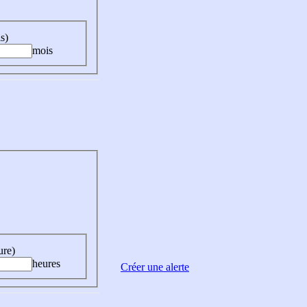
s)
mois
ure)
heures
Créer une alerte