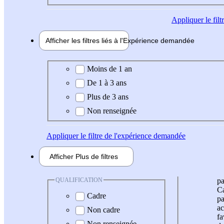
Appliquer
le fil
Afficher les filtres liés à l'
Expérience
demandée
Expérience demandée
Moins de 1 an
De 1 à 3 ans
Plus de 3 ans
Non renseignée
Appliquer
le filtre de l'expérience demandée
Afficher
Plus de
filtres
QUALIFICATION
pa
Ca
Cadre
pa
ac
Non cadre
fa
Non renseignée