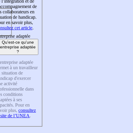
 l’intégration et de
’accompagnement de
s collaborateurs en
tuation de handicap.
ur en savoir plus,
nsultez cet article
.
treprise adaptée
Qu'est-ce qu'une
entreprise adaptée
?
entreprise adaptée
rmet à un travailleur
 situation de
ndicap d'exercer
e activité
ofessionnelle dans
s conditions
aptées à ses
pacités. Pour en
voir plus,
consultez
 site de l’UNEA
.