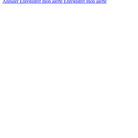
Annuler
Enregistrer mon alerte
Enregistrer
mon alerte