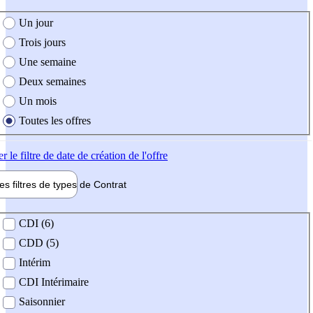
e création de l'offre
Un jour
Trois jours
Une semaine
Deux semaines
Un mois
Toutes les offres
er
le filtre de date de création de l'offre
les filtres de types de
Contrat
de contrat
CDI (6)
CDD (5)
Intérim
CDI Intérimaire
Saisonnier