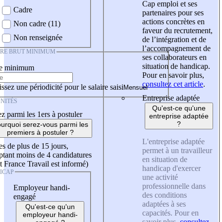
Cap emploi et ses
Cadre
partenaires pour ses
actions concrètes en
Non cadre (11)
faveur du recrutement,
Non renseignée
de l’intégration et de
l’accompagnement de
IRE BRUT MINIMUM
ses collaborateurs en
situation de handicap.
re minimum
Pour en savoir plus,
consultez cet article
.
ssez une périodicité pour le salaire saisi
Entreprise adaptée
NITÉS
Qu'est-ce qu'une
z parmi les 1ers à postuler
entreprise adaptée
?
urquoi serez-vous parmi les
premiers à postuler ?
L'entreprise adaptée
es de plus de 15 jours,
permet à un travailleur
tant moins de 4 candidatures
en situation de
t France Travail est informé)
handicap d'exercer
ICAP
une activité
professionnelle dans
Employeur handi-
des conditions
engagé
adaptées à ses
Qu'est-ce qu'un
capacités. Pour en
employeur handi-
savoir plus,
consultez