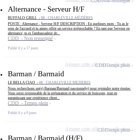
CDD
Non renseigné
Alternance - Serveur H/F
BUFFALO GRILL -
08 - CHARLEVILLE-MÉZIÈRES
POSTE : Alternance - Serveur H/F DESCRIPTION : En quelques mots : Tu as le
sens de l'accueil et tu aimes offrir un service irréprochable ? En tant que Serveur en
alternance, tu es l'ambassadeur de...
CDD - Non renseigné
Publié il y a 17 jours
Ajouter cette offre à ma sélection
CDD
Temps plein
Barman / Barmaid
LE BELLA CIAO -
08 - CHARLEVILLE MEZIERES
Nous recherchons un(e) Barman/Barmaid passionné(e) pour rejoindre notre équipe.
Vous serez responsable de la préparation et du service de boissons, tout en
garantissant une expérience client...
CDD - Temps plein
Publié il y a 9 jours
Ajouter cette offre à ma sélection
CDI
Temps plein
Barman / Barmaid (H/F)