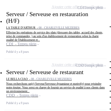
Ajouter cette offre à ma sélection
CDI
Temps plein
Serveur / Serveuse en restauration
(H/F)
LA TABLE D'ARTHUR -
08 - CHARLEVILLE MEZIERES
Effectue les opérations de service des plats (dressage des tables, accueil des clients,
prise de commandes, ) au sein d'un établissement de restauration selon la charte
qualité de l'établissement et...
CDI - Temps plein
Publié il y a 8 jours
Ajouter cette offre à ma sélection
CDD
Temps plein
Serveur / Serveuse de restaurant
LE BELLA CIAO -
08 - CHARLEVILLE MEZIERES
Nous recherchons un(e) Serveur/Serveuse dynamique et motivé(e) pour rejoindre
notre équipe. Vous serez en charge de fournir un service de qualité à nos clients dans
un environnement...
CDD - Temps plein
Publié il y a 9 jours