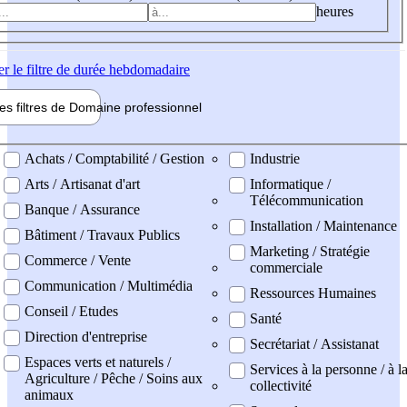
heures
er
le filtre de durée hebdomadaire
les filtres de
Domaine pro
fessionnel
ne professionel
Achats / Comptabilité / Gestion
Industrie
Arts / Artisanat d'art
Informatique /
Télécommunication
Banque / Assurance
Installation / Maintenance
Bâtiment / Travaux Publics
Marketing / Stratégie
Commerce / Vente
commerciale
Communication / Multimédia
Ressources Humaines
Conseil / Etudes
Santé
Direction d'entreprise
Secrétariat / Assistanat
Espaces verts et naturels /
Services à la personne / à l
Agriculture / Pêche / Soins aux
collectivité
animaux