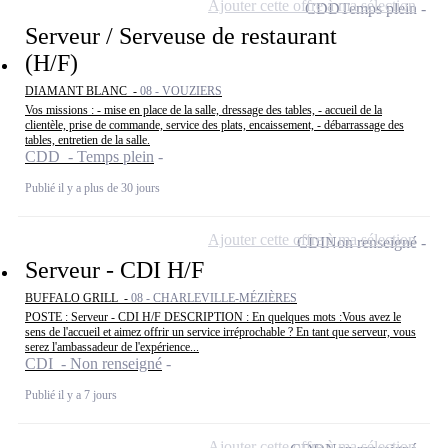
Ajouter cette offre à ma sélection
CDD
Temps plein
Serveur / Serveuse de restaurant
(H/F)
DIAMANT BLANC -
08 - VOUZIERS
Vos missions : - mise en place de la salle, dressage des tables, - accueil de la
clientèle, prise de commande, service des plats, encaissement, - débarrassage des
tables, entretien de la salle.
CDD - Temps plein
Publié il y a plus de 30 jours
Ajouter cette offre à ma sélection
CDI
Non renseigné
Serveur - CDI H/F
BUFFALO GRILL -
08 - CHARLEVILLE-MÉZIÈRES
POSTE : Serveur - CDI H/F DESCRIPTION : En quelques mots :Vous avez le
sens de l'accueil et aimez offrir un service irréprochable ? En tant que serveur, vous
serez l'ambassadeur de l'expérience...
CDI - Non renseigné
Publié il y a 7 jours
Ajouter cette offre à ma sélection