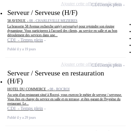
Ajouter cette offre à ma sélection
CDI
Temps plein
Serveur / Serveuse (H/F)
58 AVENUE -
08 - CHARLEVILLE MEZIERES
La brasserie 58 Avenue recherche un(e) serveur(se) pour rejoindre son équipe
dynamique. Vous participerez à l'accueil des clients, au service en salle et au bon
déroulement des services dans une...
CDI - Temps plein
Publié il y a 19 jours
Ajouter cette offre à ma sélection
CDI
Temps plein
Serveur / Serveuse en restauration
(H/F)
HOTEL DU COMMERCE -
08 - ROCROI
Au sein d'un restaurant situé à Rocroi, vous exercez le métier de serveur / serveuse.
Vous êtes en charge du service en salle et en terrasse, et êtes garant de l'hygiène du
restaurant. Le...
CDI - Temps plein
Publié il y a 29 jours