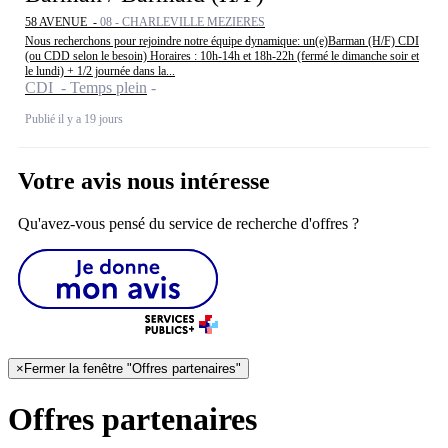
58 AVENUE -
08 - CHARLEVILLE MEZIERES
Nous recherchons pour rejoindre notre équipe dynamique: un(e)Barman (H/F) CDI
(ou CDD selon le besoin) Horaires : 10h-14h et 18h-22h (fermé le dimanche soir et
le lundi) + 1/2 journée dans la...
CDI - Temps plein
Publié il y a 19 jours
Votre avis nous intéresse
Qu'avez-vous pensé du service de recherche d'offres ?
×
Fermer la fenêtre "Offres partenaires"
Offres partenaires