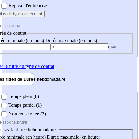
Reprise d'entreprise
plus
de types de contrat
 DE CONTRAT
ée de contrat
ée minimale (en mois)
Durée maximale (en mois)
mois
er
le filtre du type de contrat
les filtres de
Durée hebdo
madaire
 hebdomadaire
Temps plein (8)
Temps partiel (1)
Non renseignée (2)
 HEBDOMADAIRE
cisez la durée hebdomadaire :
ée minimale (en heure)
Durée maximale (en heure)