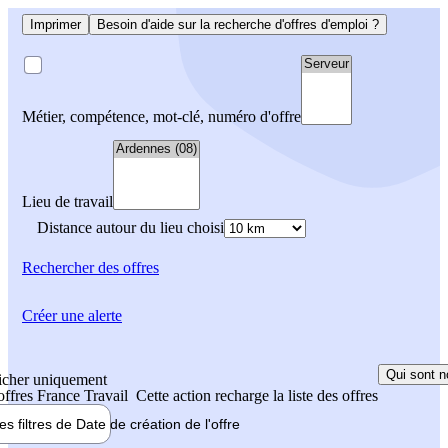
Imprimer
Besoin d'aide sur la recherche d'offres d'emploi ?
Métier, compétence, mot-clé, numéro d'offre
Lieu de travail
Distance autour du lieu choisi
Rechercher
des offres
Créer une alerte
Qui sont n
icher uniquement
 offres France Travail
Cette action recharge la liste des offres
les filtres de
Date de création
de l'offre