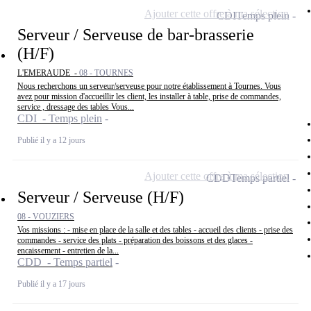
Ajouter cette offre à ma sélection
CDI
Temps plein
Serveur / Serveuse de bar-brasserie
(H/F)
L'EMERAUDE -
08 - TOURNES
Nous recherchons un serveur/serveuse pour notre établissement à Tournes. Vous
avez pour mission d'accueillir les client, les installer à table, prise de commandes,
service , dressage des tables Vous...
CDI - Temps plein
Publié il y a 12 jours
Ajouter cette offre à ma sélection
CDD
Temps partiel
Serveur / Serveuse (H/F)
08 - VOUZIERS
Vos missions : - mise en place de la salle et des tables - accueil des clients - prise des
commandes - service des plats - préparation des boissons et des glaces -
encaissement - entretien de la...
CDD - Temps partiel
Publié il y a 17 jours