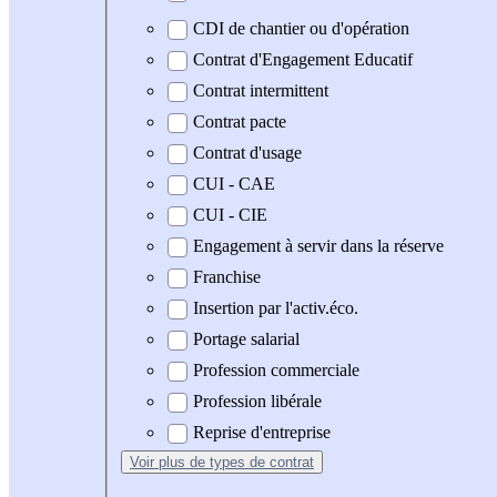
CDI de chantier ou d'opération
Contrat d'Engagement Educatif
Contrat intermittent
Contrat pacte
Contrat d'usage
CUI - CAE
CUI - CIE
Engagement à servir dans la réserve
Franchise
Insertion par l'activ.éco.
Portage salarial
Profession commerciale
Profession libérale
Reprise d'entreprise
Voir plus
de types de contrat