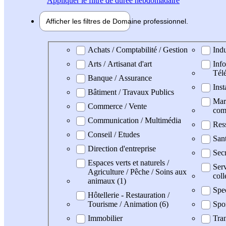
Appliquer
le filtre de durée hebdomadaire
Afficher les filtres de
Domaine pro
fessionnel
Domaine professionel
Achats / Comptabilité / Gestion
Indu
Arts / Artisanat d'art
Info
Tél
Banque / Assurance
Inst
Bâtiment / Travaux Publics
Mark
Commerce / Vente
com
Communication / Multimédia
Res
Conseil / Etudes
San
Direction d'entreprise
Secr
Espaces verts et naturels /
Serv
Agriculture / Pêche / Soins aux
coll
animaux (1)
Spe
Hôtellerie - Restauration /
Tourisme / Animation (6)
Spo
Immobilier
Tran