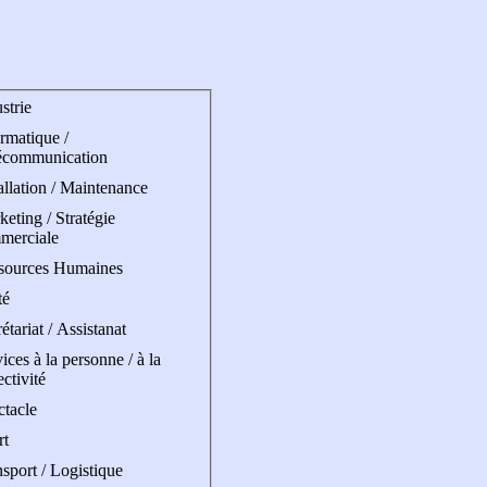
strie
rmatique /
écommunication
allation / Maintenance
eting / Stratégie
merciale
sources Humaines
té
étariat / Assistanat
ices à la personne / à la
ectivité
ctacle
rt
sport / Logistique