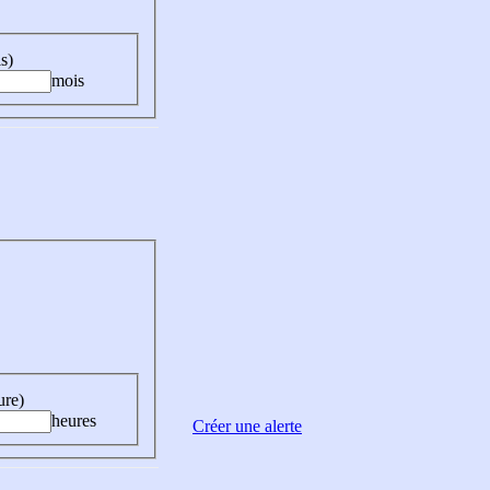
s)
mois
ure)
heures
Créer une alerte