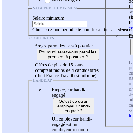
de
l
SALAIRE BRUT MINIMUM
se
si
Salaire minimum
Po
co
Choisissez une périodicité pour le salaire saisi
En
OPPORTUNITÉS
Soyez parmi les 1ers à postuler
Pourquoi serez-vous parmi les
premiers à postuler ?
L'
Offres de plus de 15 jours,
pe
comptant moins de 4 candidatures
en
(dont France Travail est informé)
ha
HANDICAP
un
pr
Employeur handi-
de
engagé
ad
Qu'est-ce qu'un
ca
employeur handi-
sa
engagé ?
le
Un employeur handi-
engagé est un
employeur reconnu