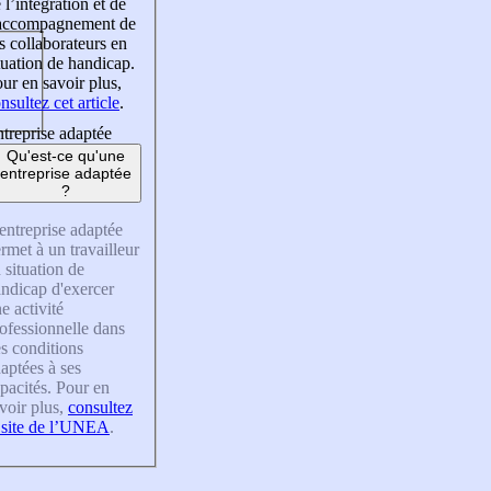
 l’intégration et de
’accompagnement de
s collaborateurs en
tuation de handicap.
ur en savoir plus,
nsultez cet article
.
treprise adaptée
Qu'est-ce qu'une
entreprise adaptée
?
entreprise adaptée
rmet à un travailleur
 situation de
ndicap d'exercer
e activité
ofessionnelle dans
s conditions
aptées à ses
pacités. Pour en
voir plus,
consultez
 site de l’UNEA
.