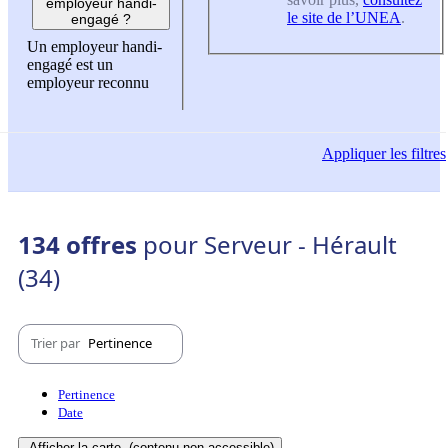
employeur handi-
le site de l’UNEA
.
engagé ?
Un employeur handi-
engagé est un
employeur reconnu
Appliquer
les filtres
134 offres
pour Serveur - Hérault
(34)
Trier par
Pertinence
Pertinence
Date
Afficher la carte
(contenu non-accessible)