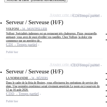
Ajouter cette offre à ma sélection
CDI
Temps partiel
Serveur / Serveuse (H/F)
VOLFONI -
34 - MONTPELLIER
Volfoni, Spécialités italiennes est un restaurant très chaleureux. Pizza, mozzarella,
antipasti, vous avez de quoi réveiller vos papilles. Chez Volfoni, la dolce vita
commence par un aperitivo de...
CDI - Temps partiel
Publié hier
Ajouter cette offre à ma sélection
CDD
Temps partiel
Serveur / Serveuse (H/F)
LA NORMANDIE -
34 - BÉZIERS
Dans le cadre de la féria de Beziers, vous effectuerez les opérations de service des
plats. Une première expérience serait vivement appréciée Le poste est à pourvoir du
12 au 16 août 2026.
CDD - Temps partiel
Publié hier