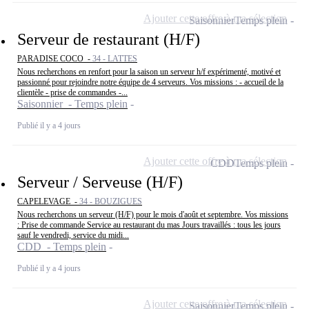
Ajouter cette offre à ma sélection
Saisonnier
Temps plein
Serveur de restaurant (H/F)
PARADISE COCO -
34 - LATTES
Nous recherchons en renfort pour la saison un serveur h/f expérimenté, motivé et
passionné pour rejoindre notre équipe de 4 serveurs. Vos missions : - accueil de la
clientèle - prise de commandes -...
Saisonnier - Temps plein
Publié il y a 4 jours
Ajouter cette offre à ma sélection
CDD
Temps plein
Serveur / Serveuse (H/F)
CAPELEVAGE -
34 - BOUZIGUES
Nous recherchons un serveur (H/F) pour le mois d'août et septembre. Vos missions
: Prise de commande Service au restaurant du mas Jours travaillés : tous les jours
sauf le vendredi, service du midi...
CDD - Temps plein
Publié il y a 4 jours
Ajouter cette offre à ma sélection
Saisonnier
Temps plein