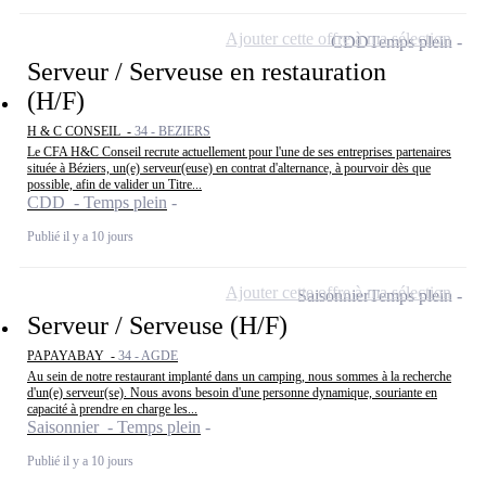
Ajouter cette offre à ma sélection
CDD
Temps plein
Serveur / Serveuse en restauration
(H/F)
H & C CONSEIL -
34 - BEZIERS
Le CFA H&C Conseil recrute actuellement pour l'une de ses entreprises partenaires
située à Béziers, un(e) serveur(euse) en contrat d'alternance, à pourvoir dès que
possible, afin de valider un Titre...
CDD - Temps plein
Publié il y a 10 jours
Ajouter cette offre à ma sélection
Saisonnier
Temps plein
Serveur / Serveuse (H/F)
PAPAYABAY -
34 - AGDE
Au sein de notre restaurant implanté dans un camping, nous sommes à la recherche
d'un(e) serveur(se). Nous avons besoin d'une personne dynamique, souriante en
capacité à prendre en charge les...
Saisonnier - Temps plein
Publié il y a 10 jours