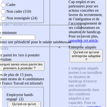
Cap emploi et ses
Cadre
partenaires pour ses
actions concrètes en
Non cadre (110)
faveur du recrutement,
Non renseignée (24)
de l’intégration et de
l’accompagnement de
IRE BRUT MINIMUM
ses collaborateurs en
situation de handicap.
re minimum
Pour en savoir plus,
consultez cet article
.
ssez une périodicité pour le salaire saisi
Entreprise adaptée
NITÉS
Qu'est-ce qu'une
z parmi les 1ers à postuler
entreprise adaptée
résultats
?
urquoi serez-vous parmi les
L'entreprise adaptée
premiers à postuler ?
permet à un travailleur
es de plus de 15 jours,
en situation de
tant moins de 4 candidatures
handicap d'exercer
t France Travail est informé)
une activité
ICAP
professionnelle dans
des conditions
Employeur handi-
adaptées à ses
engagé (2)
capacités. Pour en
Qu'est-ce qu'un
savoir plus,
consultez