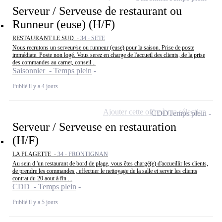
Serveur / Serveuse de restaurant ou
Runneur (euse) (H/F)
RESTAURANT LE SUD -
34 - SETE
Nous recrutons un serveur/se ou runneur (euse) pour la saison. Prise de poste
immédiate. Poste non logé. Vous serez en charge de l'accueil des clients, de la prise
des commandes au carnet, conseil...
Saisonnier - Temps plein
Publié il y a 4 jours
Ajouter cette offre à ma sélection
CDD
Temps plein
Serveur / Serveuse en restauration
(H/F)
LA PLAGETTE -
34 - FRONTIGNAN
Au sein d 'un restaurant de bord de plage, vous êtes chargé(e) d'accueillir les clients,
de prendre les commandes , effectuer le nettoyage de la salle et servir les clients
contrat du 20 aout à fin ...
CDD - Temps plein
Publié il y a 5 jours