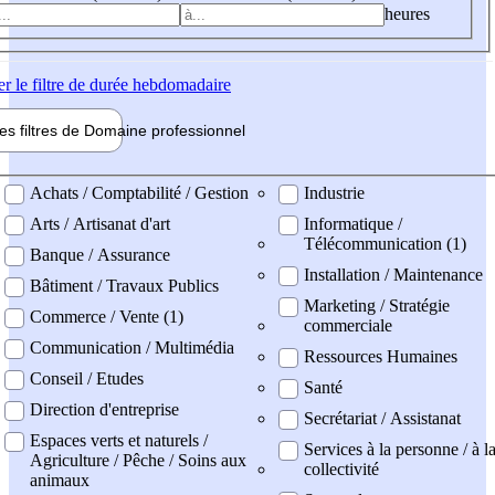
heures
er
le filtre de durée hebdomadaire
les filtres de
Domaine pro
fessionnel
ne professionel
Achats / Comptabilité / Gestion
Industrie
Arts / Artisanat d'art
Informatique /
Télécommunication (1)
Banque / Assurance
Installation / Maintenance
Bâtiment / Travaux Publics
Marketing / Stratégie
Commerce / Vente (1)
commerciale
Communication / Multimédia
Ressources Humaines
Conseil / Etudes
Santé
Direction d'entreprise
Secrétariat / Assistanat
Espaces verts et naturels /
Services à la personne / à l
Agriculture / Pêche / Soins aux
collectivité
animaux