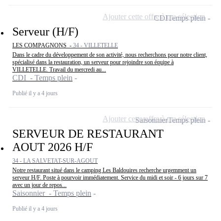
Ajouter cette offre à ma sélection
CDI
Temps plein
Serveur (H/F)
LES COMPAGNONS -
34 - VILLETELLE
Dans le cadre du développement de son activité, nous recherchons pour notre client,
spécialisé dans la restauration, un serveur pour rejoindre son équipe à
VILLETELLE. Travail du mercredi au...
CDI - Temps plein
Publié il y a 4 jours
Ajouter cette offre à ma sélection
Saisonnier
Temps plein
SERVEUR DE RESTAURANT
AOUT 2026 H/F
34 - LA SALVETAT-SUR-AGOUT
Notre restaurant situé dans le camping Les Baldouires recherche urgemment un
serveur H/F. Poste à pourvoir immédiatement. Service du midi et soir - 6 jours sur 7
avec un jour de repos...
Saisonnier - Temps plein
Publié il y a 4 jours