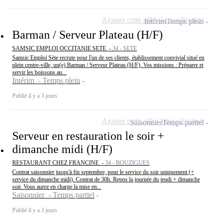
Ajouter cette offre à ma sélection
Intérim
Temps plein
Barman / Serveur Plateau (H/F)
SAMSIC EMPLOI OCCITANIE SETE -
34 - SETE
Samsic Emploi Sète recrute pour l'un de ses clients, établissement convivial situé en
plein centre-ville, un(e) Barman / Serveur Plateau (H/F). Vos missions : Préparer et
servir les boissons au...
Intérim - Temps plein
Publié il y a 3 jours
Ajouter cette offre à ma sélection
Saisonnier
Temps partiel
Serveur en restauration le soir +
dimanche midi (H/F)
RESTAURANT CHEZ FRANCINE -
34 - BOUZIGUES
Contrat saisonnier jusqu'à fin septembre, pour le service du soir uniquement (+
service du dimanche midi). Contrat de 30h. Repos la journée du jeudi + dimanche
soir. Vous aurez en charge la mise en...
Saisonnier - Temps partiel
Publié il y a 3 jours