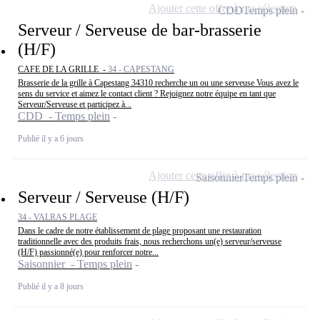
Ajouter cette offre à ma sélection
CDD
Temps plein
Serveur / Serveuse de bar-brasserie
(H/F)
CAFE DE LA GRILLE -
34 - CAPESTANG
Brasserie de la grille à Capestang 34310 recherche un ou une serveuse Vous avez le
sens du service et aimez le contact client ? Rejoignez notre équipe en tant que
Serveur/Serveuse et participez à...
CDD - Temps plein
Publié il y a 6 jours
Ajouter cette offre à ma sélection
Saisonnier
Temps plein
Serveur / Serveuse (H/F)
34 - VALRAS PLAGE
Dans le cadre de notre établissement de plage proposant une restauration
traditionnelle avec des produits frais, nous recherchons un(e) serveur/serveuse
(H/F) passionné(e) pour renforcer notre...
Saisonnier - Temps plein
Publié il y a 8 jours