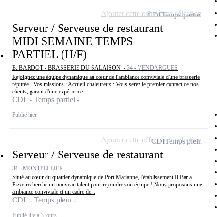
Ajouter cette offre à ma sélection
CDI
Temps partiel
Serveur / Serveuse de restaurant
MIDI SEMAINE TEMPS
PARTIEL (H/F)
B. BARDOT - BRASSERIE DU SALAISON -
34 - VENDARGUES
Rejoignez une équipe dynamique au cœur de l'ambiance conviviale d'une brasserie
réputée ! Vos missions : Accueil chaleureux : Vous serez le premier contact de nos
clients, garant d'une expérience...
CDI - Temps partiel
Publié hier
Ajouter cette offre à ma sélection
CDI
Temps plein
Serveur / Serveuse de restaurant
34 - MONTPELLIER
Situé au cœur du quartier dynamique de Port Marianne, l'établissement Il Bar a
Pizze recherche un nouveau talent pour rejoindre son équipe ! Nous proposons une
ambiance conviviale et un cadre de...
CDI - Temps plein
Publié il y a 3 jours