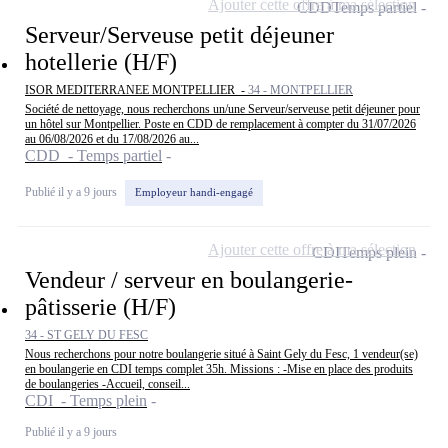
Ajouter cette offre à ma sélection
CDD
Temps partiel
Serveur/Serveuse petit déjeuner
hotellerie (H/F)
ISOR MEDITERRANEE MONTPELLIER -
34 - MONTPELLIER
Société de nettoyage, nous recherchons un/une Serveur/serveuse petit déjeuner pour
un hôtel sur Montpellier. Poste en CDD de remplacement à compter du 31/07/2026
au 06/08/2026 et du 17/08/2026 au...
CDD - Temps partiel
Publié il y a 9 jours
Employeur handi-engagé
Ajouter cette offre à ma sélection
CDI
Temps plein
Vendeur / serveur en boulangerie-
pâtisserie (H/F)
34 - ST GELY DU FESC
Nous recherchons pour notre boulangerie situé à Saint Gely du Fesc, 1 vendeur(se)
en boulangerie en CDI temps complet 35h. Missions : -Mise en place des produits
de boulangeries -Accueil, conseil...
CDI - Temps plein
Publié il y a 9 jours