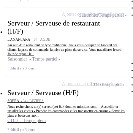
Ajouter cette offre à ma sélection
Saisonnier
Temps partiel
Serveur / Serveuse de restaurant
(H/F)
L ANANTARA -
34 - AGDE
Au sein d'un restaurant de type traditionnel, vous vous occupez de l'accueil des
clients, la prise de commande, la mise en place du service. Vous travaillerez le soir
Jour de repos : le...
Saisonnier - Temps partiel
Publié il y a 3 jours
Ajouter cette offre à ma sélection
CDD
Temps plein
Serveur / Serveuse (H/F)
SOFRA -
34 - BEZIERS
Nous recherchons un(e) serveur(se) H/F dont les missions sont : - Accueillir et
installer les clients - Prendre les commandes et les transmettre en cuisine - Servir les
plats et boissons aux...
CDD - Temps plein
Publié il y a 3 jours