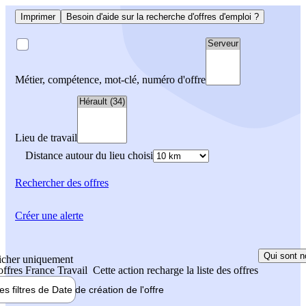
Imprimer
Besoin d'aide sur la recherche d'offres d'emploi ?
Métier, compétence, mot-clé, numéro d'offre
Lieu de travail
Distance autour du lieu choisi
Rechercher
des offres
Créer une alerte
Qui sont n
icher uniquement
 offres France Travail
Cette action recharge la liste des offres
les filtres de
Date de création
de l'offre