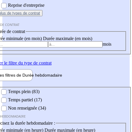
Reprise d'entreprise
plus
de types de contrat
 DE CONTRAT
ée de contrat
ée minimale (en mois)
Durée maximale (en mois)
mois
er
le filtre du type de contrat
les filtres de
Durée hebdo
madaire
 hebdomadaire
Temps plein (83)
Temps partiel (17)
Non renseignée (34)
 HEBDOMADAIRE
cisez la durée hebdomadaire :
ée minimale (en heure)
Durée maximale (en heure)