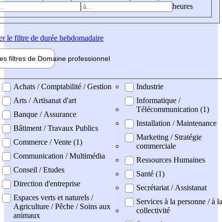
heures
er
le filtre de durée hebdomadaire
les filtres de
Domaine pro
fessionnel
ne professionel
Achats / Comptabilité / Gestion
Industrie
Arts / Artisanat d'art
Informatique /
Télécommunication (1)
Banque / Assurance
Installation / Maintenance
Bâtiment / Travaux Publics
Marketing / Stratégie
Commerce / Vente (1)
commerciale
Communication / Multimédia
Ressources Humaines
Conseil / Etudes
Santé (1)
Direction d'entreprise
Secrétariat / Assistanat
Espaces verts et naturels /
Services à la personne / à l
Agriculture / Pêche / Soins aux
collectivité
animaux