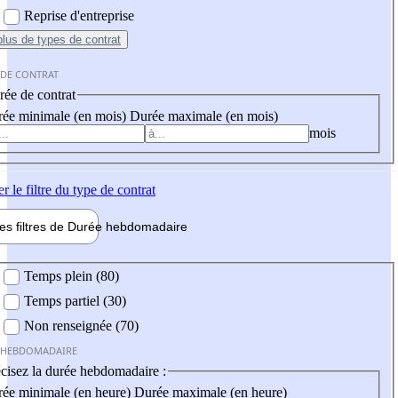
Reprise d'entreprise
plus
de types de contrat
 DE CONTRAT
ée de contrat
ée minimale (en mois)
Durée maximale (en mois)
mois
er
le filtre du type de contrat
les filtres de
Durée hebdo
madaire
 hebdomadaire
Temps plein (80)
Temps partiel (30)
Non renseignée (70)
 HEBDOMADAIRE
cisez la durée hebdomadaire :
ée minimale (en heure)
Durée maximale (en heure)