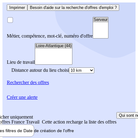
Imprimer
Besoin d'aide sur la recherche d'offres d'emploi ?
Métier, compétence, mot-clé, numéro d'offre
Lieu de travail
Distance autour du lieu choisi
Rechercher
des offres
Créer une alerte
Qui sont n
icher uniquement
 offres France Travail
Cette action recharge la liste des offres
les filtres de
Date de création
de l'offre