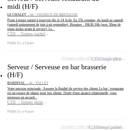
midi (H/F)
LE CHALET -
44 - VIGNEUX DE BRETAGNE
Poste à temps partiel à pourvoir dès le 24 Août. En 25h semaine, du lundi au samedi
(samedi uniquement de juin à mi septembre). Horaires : 10h30-16h (avec 30mn de
repas inclus avant le service). Le...
CDI - Temps partiel
Publié il y a 4 jours
Ajouter cette offre à ma sélection
CDI
Temps plein
Serveur / Serveuse en bar brasserie
(H/F)
BARDIVAL -
44 - VALLET
Votre mission principale : Assurer la fluidité du service des clients Le bar / restaurant
est un espace de plaisir pour nos clients. Dotée d'une aisance relationnelle, vous
proposez un accueil...
CDI - Temps plein
Publié il y a 4 jours
Ajouter cette offre à ma sélection
CDI
Temps partiel