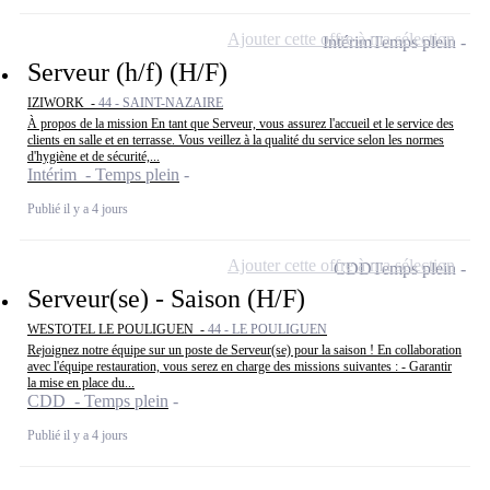
Ajouter cette offre à ma sélection
Intérim
Temps plein
Serveur (h/f) (H/F)
IZIWORK -
44 - SAINT-NAZAIRE
À propos de la mission En tant que Serveur, vous assurez l'accueil et le service des
clients en salle et en terrasse. Vous veillez à la qualité du service selon les normes
d'hygiène et de sécurité,...
Intérim - Temps plein
Publié il y a 4 jours
Ajouter cette offre à ma sélection
CDD
Temps plein
Serveur(se) - Saison (H/F)
WESTOTEL LE POULIGUEN -
44 - LE POULIGUEN
Rejoignez notre équipe sur un poste de Serveur(se) pour la saison ! En collaboration
avec l'équipe restauration, vous serez en charge des missions suivantes : - Garantir
la mise en place du...
CDD - Temps plein
Publié il y a 4 jours