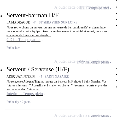
Ajouter cette offre à ma sélection
CDI
Temps partiel
Serveur-barman H/F
LA MADRAGUE -
44 - ST SEBASTIEN SUR LOIRE
Nous recherchons un serveur ou une serveuse de bar passionné(e) et dynamique
pour rejoindre notre équipe. Dans un environnement convivial et animé, vous serez
en charge de fournir un service de...
CDI - Temps partiel
Publié hier
Ajouter cette offre à ma sélection
Intérim
Temps plein
Serveur / Serveuse (H/F)
ADEQUAT INTERIM -
44 - SAINT-NAZAIRE
Notre agence Adéquat Trignac recrute un Serveur H/F située à Saint Nazaire. Vos
futures missions : * Accueillir et installer les clients. * Présenter la carte et prendre
les commandes. * Assurer...
Intérim - Temps plein
Publié il y a 2 jours
Ajouter cette offre à ma sélection
CDI
Temps plein