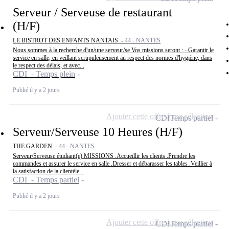
Serveur / Serveuse de restaurant
(H/F)
LE BISTROT DES ENFANTS NANTAIS -
44 - NANTES
Nous sommes à la recherche d'un/une serveur/se Vos missions seront : - Garantir le
service en salle, en veillant scrupuleusement au respect des normes d'hygiène, dans
le respect des délais, et avec...
CDI - Temps plein
Publié il y a 2 jours
Ajouter cette offre à ma sélection
CDI
Temps partiel
Serveur/Serveuse 10 Heures (H/F)
THE GARDEN -
44 - NANTES
Serveur/Serveuse étudiant(e) MISSIONS .Accueillir les clients .Prendre les
commandes et assurer le service en salle .Dresser et débarasser les tables .Veillier à
la satisfaction de la clientèle...
CDI - Temps partiel
Publié il y a 2 jours
Ajouter cette offre à ma sélection
CDI
Temps partiel