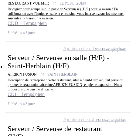
RESTAURANT VUE MER -
44 - LE POULIGUEN
Rejoignez notre équipe sur un poste de Serveur(se) (H/F) pour la saison ! En
collaboration avec l'équipe en salle et en cuisine, vous intervenez sur les missions
suivantes : - Garantir la mise en...
CDD - Temps plein
Publié il y a 3 jours
Ajouter cette offre à ma sélection
CDI
Temps plein
Serveur / Serveuse en salle (H/F) -
Saint-Herblain (H/F)
AFRIK'N FUSION -
44 - SAINT-HERBLAIN
Description de l'entreprise : Notre restaurant, situé à Saint-Herblain, fait partie du
groupe de restauration africaine AFRIK'N FUSION, en pleine expansion. Nous
proposons une cuisine africaine...
CDI - Temps plein
Publié il y a 3 jours
Ajouter cette offre à ma sélection
CDI
Temps partiel
Serveur / Serveuse de restaurant