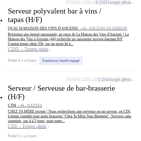
Ajouter cette offre à ma sélection
CDD
Temps plein
Serveur polyvalent bar à vins /
tapas (H/F)
QUAI 34 MAISON DES VINS D'ANCENIS -
44 - ANCENIS ST GEREON
Rejoignez une équipé passionnée, au cœur de La Maison des Vins d'Ancenis ! La
Maison des Vins à Ancenis (44) recherche un saisonnier serveur-barman H/F
Contrat temps plein 35h, sur un poste lié à...
CDD - Temps plein
Publié il y a 4 jours
Employeur handi-engagé
Ajouter cette offre à ma sélection
CDI
Temps plein
Serveur / Serveuse de bar-brasserie
(H/F)
CTM -
44 - NANTES
CHEZ TA MÈRE recrute ! Nous recherchons une serveuse ou un serveur, en CDI,
à temps complet pour notre brasserie "Chez Ta Mère Tour Bretagne". Services sans
coupures, sur 4 à 5 jours, pour notre...
CDI - Temps plein
Publié il y a 4 jours