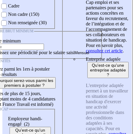
Cap emploi et ses
Cadre
partenaires pour ses
actions concrètes en
Non cadre (150)
faveur du recrutement,
Non renseignée (30)
de l’intégration et de
l’accompagnement de
IRE BRUT MINIMUM
ses collaborateurs en
situation de handicap.
re minimum
Pour en savoir plus,
consultez cet article
.
ssez une périodicité pour le salaire saisi
Entreprise adaptée
NITÉS
Qu'est-ce qu'une
z parmi les 1ers à postuler
entreprise adaptée
)
résultats
?
urquoi serez-vous parmi les
L'entreprise adaptée
premiers à postuler ?
permet à un travailleur
es de plus de 15 jours,
en situation de
tant moins de 4 candidatures
handicap d'exercer
t France Travail est informé)
une activité
ICAP
professionnelle dans
des conditions
Employeur handi-
adaptées à ses
engagé (2)
capacités. Pour en
Qu'est-ce qu'un
savoir plus,
consultez