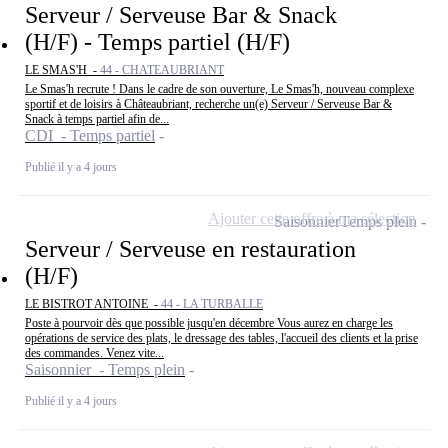
Serveur / Serveuse Bar & Snack
(H/F) - Temps partiel (H/F)
LE SMAS'H -
44 - CHATEAUBRIANT
Le Smas'h recrute ! Dans le cadre de son ouverture, Le Smas'h, nouveau complexe
sportif et de loisirs à Châteaubriant, recherche un(e) Serveur / Serveuse Bar &
Snack à temps partiel afin de...
CDI - Temps partiel
Publié il y a 4 jours
Ajouter cette offre à ma sélection
Saisonnier
Temps plein
Serveur / Serveuse en restauration
(H/F)
LE BISTROT ANTOINE -
44 - LA TURBALLE
Poste à pourvoir dès que possible jusqu'en décembre Vous aurez en charge les
opérations de service des plats, le dressage des tables, l'accueil des clients et la prise
des commandes. Venez vite...
Saisonnier - Temps plein
Publié il y a 4 jours