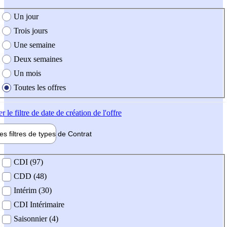
e création de l'offre
Un jour
Trois jours
Une semaine
Deux semaines
Un mois
Toutes les offres
er
le filtre de date de création de l'offre
les filtres de types de
Contrat
de contrat
CDI (97)
CDD (48)
Intérim (30)
CDI Intérimaire
Saisonnier (4)