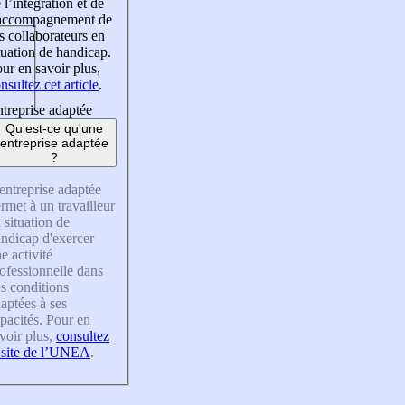
 l’intégration et de
’accompagnement de
s collaborateurs en
tuation de handicap.
ur en savoir plus,
nsultez cet article
.
treprise adaptée
Qu'est-ce qu'une
entreprise adaptée
?
entreprise adaptée
rmet à un travailleur
 situation de
ndicap d'exercer
e activité
ofessionnelle dans
s conditions
aptées à ses
pacités. Pour en
voir plus,
consultez
 site de l’UNEA
.