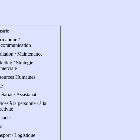
strie
rmatique /
écommunication
allation / Maintenance
eting / Stratégie
merciale
sources Humaines
té
étariat / Assistanat
ices à la personne / à la
ectivité
ctacle
rt
sport / Logistique