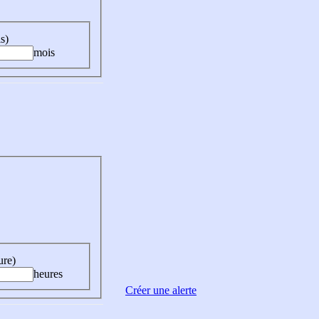
s)
mois
ure)
heures
Créer une alerte