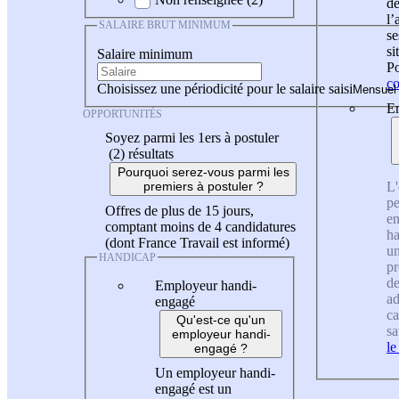
de
l
SALAIRE BRUT MINIMUM
se
si
Salaire minimum
Po
co
Choisissez une périodicité pour le salaire saisi
En
OPPORTUNITÉS
Soyez parmi les 1ers à postuler
(2)
résultats
Pourquoi serez-vous parmi les
L'
premiers à postuler ?
pe
Offres de plus de 15 jours,
en
comptant moins de 4 candidatures
ha
(dont France Travail est informé)
un
HANDICAP
pr
de
Employeur handi-
ad
engagé
ca
Qu'est-ce qu'un
sa
employeur handi-
le
engagé ?
Un employeur handi-
engagé est un