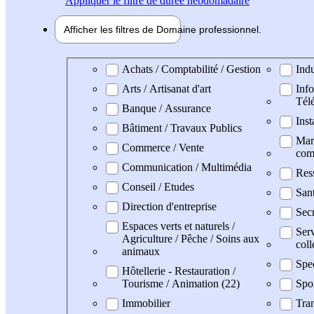
Appliquer
le filtre de durée hebdomadaire
Afficher les filtres de
Domaine pro
fessionnel
Domaine professionel
Achats / Comptabilité / Gestion
Indu
Arts / Artisanat d'art
Info
Tél
Banque / Assurance
Inst
Bâtiment / Travaux Publics
Mark
Commerce / Vente
com
Communication / Multimédia
Res
Conseil / Etudes
San
Direction d'entreprise
Secr
Espaces verts et naturels /
Serv
Agriculture / Pêche / Soins aux
coll
animaux
Spe
Hôtellerie - Restauration /
Tourisme / Animation (22)
Spo
Immobilier
Tran