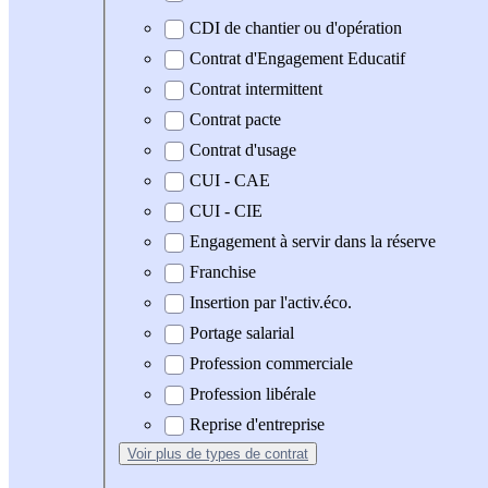
CDI de chantier ou d'opération
Contrat d'Engagement Educatif
Contrat intermittent
Contrat pacte
Contrat d'usage
CUI - CAE
CUI - CIE
Engagement à servir dans la réserve
Franchise
Insertion par l'activ.éco.
Portage salarial
Profession commerciale
Profession libérale
Reprise d'entreprise
Voir plus
de types de contrat