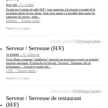
RAS 420 -
75 - PARIS
En tant que Commis de salle (H/F), vous participez à la réussite et qualité de la
prestation auprès de nos clients. Vous serez amené.e à travailler dans toutes les
catégories du service : petits...
Intérim - Temps plein
Publié il y a 11 jours
Ajouter cette offre à ma sélection
CDI
Temps plein
Serveur / Serveuse (H/F)
33 HERBS -
75 - PARIS 09
Swiss Butter restaurant "steakhouse" poursuit son ascension et ouvre sa première
enseigne parisienne. Il recherche un Serveur / Serveuse . Domaines clés de
performance : - Accueil et confort des...
CDI - Temps plein
Publié il y a 11 jours
Ajouter cette offre à ma sélection
CDI
Temps partiel
Serveur / Serveuse de restaurant
(H/F)