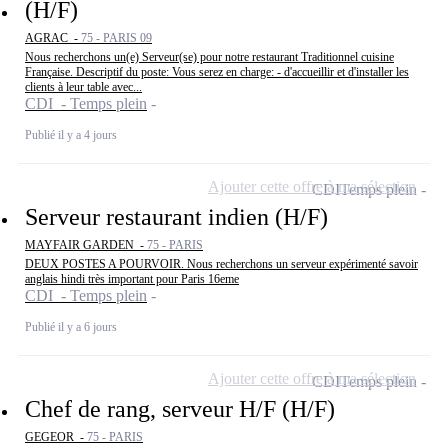
(H/F)
AGRAC -
75 - PARIS 09
Nous recherchons un(e) Serveur(se) pour notre restaurant Traditionnel cuisine
Française. Descriptif du poste: Vous serez en charge: - d'accueillir et d'installer les
clients à leur table avec...
CDI - Temps plein
Publié il y a 4 jours
Ajouter cette offre à ma sélection
CDI
Temps plein
Serveur restaurant indien (H/F)
MAYFAIR GARDEN -
75 - PARIS
DEUX POSTES A POURVOIR. Nous recherchons un serveur expérimenté savoir
anglais hindi très important pour Paris 16eme
CDI - Temps plein
Publié il y a 6 jours
Ajouter cette offre à ma sélection
CDI
Temps plein
Chef de rang, serveur H/F (H/F)
GEGEOR -
75 - PARIS