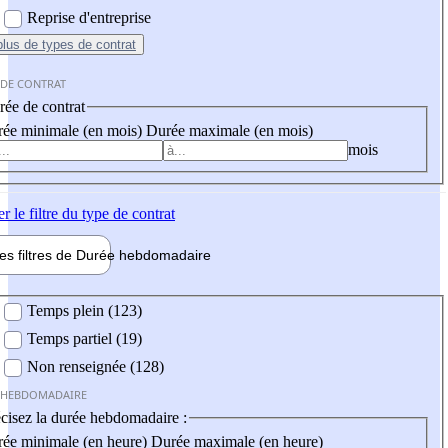
Reprise d'entreprise
plus
de types de contrat
 DE CONTRAT
ée de contrat
ée minimale (en mois)
Durée maximale (en mois)
mois
er
le filtre du type de contrat
les filtres de
Durée hebdo
madaire
 hebdomadaire
Temps plein (123)
Temps partiel (19)
Non renseignée (128)
 HEBDOMADAIRE
cisez la durée hebdomadaire :
ée minimale (en heure)
Durée maximale (en heure)