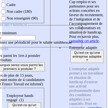
Cap emploi et ses
Cadre
partenaires pour ses
actions concrètes en
Non cadre (180)
faveur du recrutement,
Non renseignée (90)
de l’intégration et de
l’accompagnement de
IRE BRUT MINIMUM
ses collaborateurs en
situation de handicap.
re minimum
Pour en savoir plus,
consultez cet article
.
ssez une périodicité pour le salaire saisi
Entreprise adaptée
NITÉS
Qu'est-ce qu'une
z parmi les 1ers à postuler
entreprise adaptée
résultats
?
urquoi serez-vous parmi les
L'entreprise adaptée
premiers à postuler ?
permet à un travailleur
es de plus de 15 jours,
en situation de
tant moins de 4 candidatures
handicap d'exercer
t France Travail est informé)
une activité
ICAP
professionnelle dans
des conditions
Employeur handi-
adaptées à ses
engagé (1)
capacités. Pour en
Qu'est-ce qu'un
savoir plus,
consultez