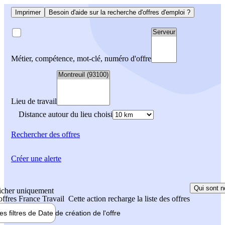
Imprimer
Besoin d'aide sur la recherche d'offres d'emploi ?
Métier, compétence, mot-clé, numéro d'offre
Lieu de travail
Distance autour du lieu choisi
Rechercher
des offres
Créer une alerte
Qui sont n
icher uniquement
 offres France Travail
Cette action recharge la liste des offres
les filtres de
Date de création
de l'offre