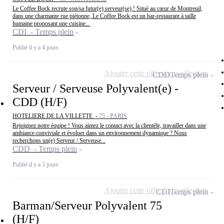
Le Coffee Bock recrute son/sa futur(e) serveur(se) ! Situé au cœur de Montreuil,
dans une charmante rue piétonne, Le Coffee Bock est un bar-restaurant à taille
humaine proposant une cuisine...
CDI - Temps plein
Publié il y a 4 jours
Ajouter cette offre à ma sélection
CDD
Temps plein
Serveur / Serveuse Polyvalent(e) -
CDD (H/F)
HOTELIERE DE LA VILLETTE -
75 - PARIS
Rejoignez notre équipe ! Vous aimez le contact avec la clientèle, travailler dans une
ambiance conviviale et évoluer dans un environnement dynamique ? Nous
recherchons un(e) Serveur / Serveuse...
CDD - Temps plein
Publié il y a 3 jours
Ajouter cette offre à ma sélection
CDI
Temps plein
Barman/Serveur Polyvalent 75
(H/F)