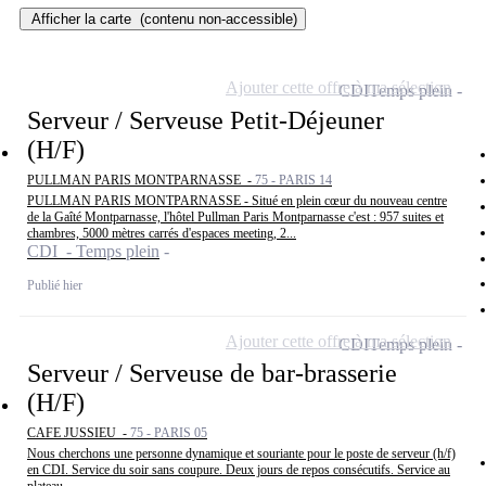
Afficher la carte
(contenu non-accessible)
Ajouter cette offre à ma sélection
CDI
Temps plein
Serveur / Serveuse Petit-Déjeuner
(H/F)
PULLMAN PARIS MONTPARNASSE -
75 - PARIS 14
PULLMAN PARIS MONTPARNASSE - Situé en plein cœur du nouveau centre
de la Gaîté Montparnasse, l'hôtel Pullman Paris Montparnasse c'est : 957 suites et
chambres, 5000 mètres carrés d'espaces meeting, 2...
CDI - Temps plein
Publié hier
Ajouter cette offre à ma sélection
CDI
Temps plein
Serveur / Serveuse de bar-brasserie
(H/F)
CAFE JUSSIEU -
75 - PARIS 05
Nous cherchons une personne dynamique et souriante pour le poste de serveur (h/f)
en CDI. Service du soir sans coupure. Deux jours de repos consécutifs. Service au