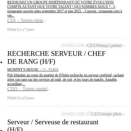
REJOIGNEZ UN GROUPE INDÉPENDANT OÙ VOTRE ÉVOLUTION
COMPTE AUTANT QUE VOTRE TALENT ! QUI SOMMES-NOUS ? - 5
restaurants ouverts entre septembre 2017 et juin 2025. - Concept : restaurant-cave à
vin...
CDI - Temps plein
Publié il y a 7 jours
Ajouter cette offre à ma sélection
CDD
Temps partiel
RECHERCHE SERVEUR / CHEF
DE RANG (H/F)
MURPHY'S HOUSE -
75 - PARIS
Pub Irlandais au coeur du quartier de l'Opéra recherche un serveur confirmé, sachant
gérer son rang sur des services de midi, de soir, et les jours de matchs. Aimable,
accueillant,...
CDD - Temps partiel
Publié il y a 8 jours
Ajouter cette offre à ma sélection
CDI
Temps plein
Serveur / Serveuse de restaurant
(H/F)