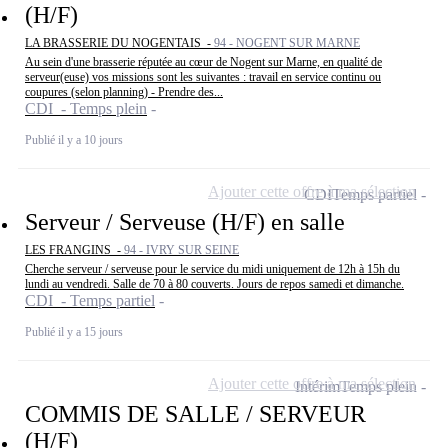
(H/F)
LA BRASSERIE DU NOGENTAIS -
94 - NOGENT SUR MARNE
Au sein d'une brasserie réputée au cœur de Nogent sur Marne, en qualité de
serveur(euse) vos missions sont les suivantes : travail en service continu ou
coupures (selon planning) - Prendre des...
CDI - Temps plein
Publié il y a 10 jours
Ajouter cette offre à ma sélection
CDI
Temps partiel
Serveur / Serveuse (H/F) en salle
LES FRANGINS -
94 - IVRY SUR SEINE
Cherche serveur / serveuse pour le service du midi uniquement de 12h à 15h du
lundi au vendredi. Salle de 70 à 80 couverts. Jours de repos samedi et dimanche.
CDI - Temps partiel
Publié il y a 15 jours
Ajouter cette offre à ma sélection
Intérim
Temps plein
COMMIS DE SALLE / SERVEUR
(H/F)