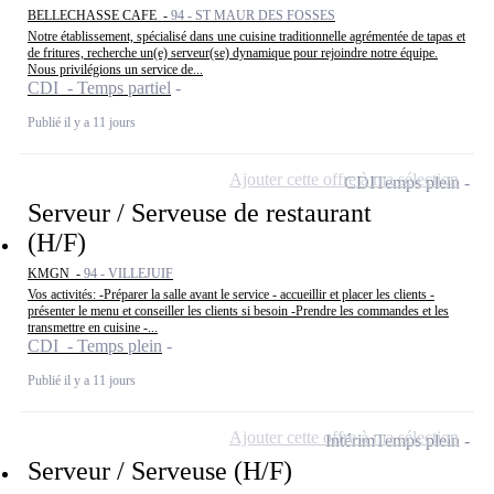
BELLECHASSE CAFE -
94 - ST MAUR DES FOSSES
Notre établissement, spécialisé dans une cuisine traditionnelle agrémentée de tapas et
de fritures, recherche un(e) serveur(se) dynamique pour rejoindre notre équipe.
Nous privilégions un service de...
CDI - Temps partiel
Publié il y a 11 jours
Ajouter cette offre à ma sélection
CDI
Temps plein
Serveur / Serveuse de restaurant
(H/F)
KMGN -
94 - VILLEJUIF
Vos activités: -Préparer la salle avant le service - accueillir et placer les clients -
présenter le menu et conseiller les clients si besoin -Prendre les commandes et les
transmettre en cuisine -...
CDI - Temps plein
Publié il y a 11 jours
Ajouter cette offre à ma sélection
Intérim
Temps plein
Serveur / Serveuse (H/F)