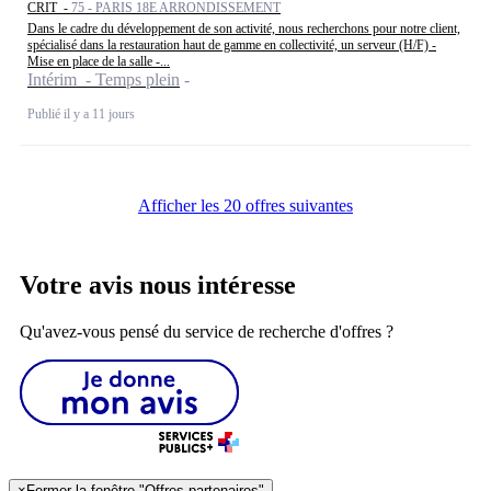
CRIT -
75 - PARIS 18E ARRONDISSEMENT
Dans le cadre du développement de son activité, nous recherchons pour notre client,
spécialisé dans la restauration haut de gamme en collectivité, un serveur (H/F) -
Mise en place de la salle -...
Intérim - Temps plein
Publié il y a 11 jours
Afficher les 20 offres suivantes
Votre avis nous intéresse
Qu'avez-vous pensé du service de recherche d'offres ?
×
Fermer la fenêtre "Offres partenaires"