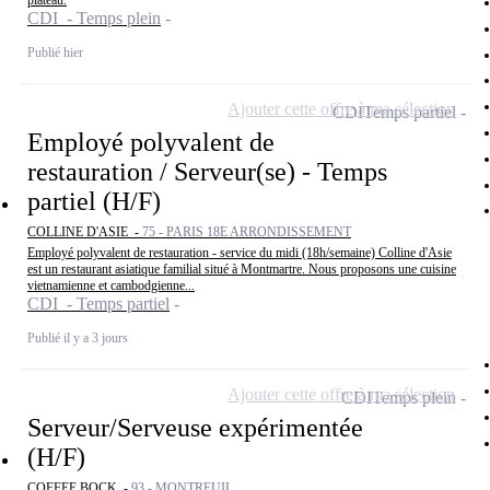
plateau.
CDI - Temps plein
Publié hier
Ajouter cette offre à ma sélection
CDI
Temps partiel
Employé polyvalent de
restauration / Serveur(se) - Temps
partiel (H/F)
COLLINE D'ASIE -
75 - PARIS 18E ARRONDISSEMENT
Employé polyvalent de restauration - service du midi (18h/semaine) Colline d'Asie
est un restaurant asiatique familial situé à Montmartre. Nous proposons une cuisine
vietnamienne et cambodgienne...
CDI - Temps partiel
Publié il y a 3 jours
Ajouter cette offre à ma sélection
CDI
Temps plein
Serveur/Serveuse expérimentée
(H/F)
COFFEE BOCK -
93 - MONTREUIL