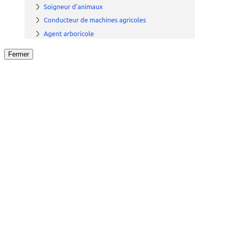
Fermer
Fermer
le détail de l'offre
/
Offre
sur
Offre précéden