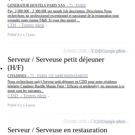
GENERATOR HOSTELS PARIS SAS -
75 - PARIS
Pay: 2,000.00€ - 2,300.00€ per month Job description: Description Nous
recherchons un professionnel exceptionnel et passionné de la restauration pour
rejoindre notre équipe F&B. Si vous êtes motivé,...
CDI - Temps plein
Publié il y a 3 jours
Ajouter cette offre à ma sélection
CDD
Temps plein
Serveur / Serveuse petit déjeuner
(H/F)
CITADINES -
75 - PARIS 11E ARRONDISSEMENT
Nous recherchons un(e) Serveur petit-déjeuner en CDD pour notre résidence
hôtelière Citadines Bastille Marais Paris ! Efficace et appliqué(e), tes missions à ce
poste sont les suivantes...
CDD - Temps plein
Publié il y a 4 jours
Ajouter cette offre à ma sélection
CDI
Temps plein
Serveur / Serveuse en restauration