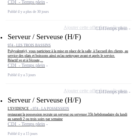
CDI - Temps plein
Publié il y a plus de 30 jours
Ajouter cette offre à ma sélection
CDI
Temps plein
Serveur / Serveuse (H/F)
974 - LES TROIS BASSINS
Polyvalent(e), vous participez à la mise en place de la salle, à l'accueil des clients, au
service des plats et boissons ainsi qu'au nettoyage avant et après le service.
Réactif.ve et à l'écoute,...
CDI - Temps plein
Publié il y a 3 jours
Ajouter cette offre à ma sélection
CDI
Temps plein
Serveur / Serveuse (H/F)
L'EVIDENCE -
974 - LA POSSESSION
restaurant la possession recrute un serveur ou serveuse 35h hebdomadaire du lundi
au samedi 2 ou trois soirs par semaine
CDI - Temps plein
Publié il y a 15 jours