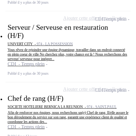
Publié il y a plus de 30 jours
Ajouter cette offre à ma sélection
CDI
Temps plein
Serveur / Serveuse en restauration
(H/F)
UNIVERT CITY -
974 - LA POSSESSION
Vous rêvez de rejoindre une équipe dynamique, travailler dans un endroit connecté
en plein coeur de ville Ne cherchez plus, votre chance est là ! Nous recherchons des
serveur/ serveuse pour intégrer...
CDI - Temps plein
Publié il y a plus de 30 jours
Ajouter cette offre à ma sélection
CDI
Temps plein
Chef de rang (H/F)
SOCIETE HOTELIERE BERNICA LA REUNION -
974 - SAINT-PAUL
Afin de renforcer nos équipes, nous recherchons un(e) Chef de rang. Il/elle assure le
bon déroulement du service sur son rang, garantit une expérience client de qualité et
coordonne les actions des...
CDI - Temps plein