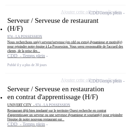
Ajouter cette offre à ma sélection
CDD
Temps plein
Serveur / Serveuse de restaurant
(H/F)
974 - LA POSSESSION
Nous recherchons un(e) serveur/serveuse (en cdd ou extra) dynamique et motivé(e)
pour rejoindre notre équipe à La Possession. Vous serez responsable de l'accueil des
clients, de la prise des...
CDD - Temps plein
Publié il y a plus de 30 jours
Ajouter cette offre à ma sélection
CDD
Temps plein
Serveur / Serveuse en restauration
en contrat d'apprentissage (H/F)
UNIVERT CITY -
974 - LA POSSESSION
Restaurant déjà bien implanté sur le territoire Ouest recherche en contrat
d'apprentissage un serveur ou une serveuse dynamique et souriant(e) pour rejoindre
l'équipe de notre nouveau restaurant sur...
CDD - Temps plein