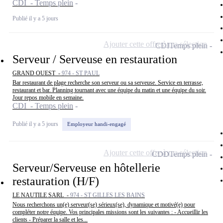
CDI - Temps plein
Publié il y a 5 jours
Ajouter cette offre à ma sélection
CDI
Temps plein
Serveur / Serveuse en restauration
GRAND OUEST -
974 - ST PAUL
Bar restaurant de plage recherche son serveur ou sa serveuse. Service en terrasse,
restaurant et bar. Planning tournant avec une équipe du matin et une équipe du soir.
Jour repos mobile en semaine.
CDI - Temps plein
Publié il y a 5 jours
Employeur handi-engagé
Ajouter cette offre à ma sélection
CDD
Temps plein
Serveur/Serveuse en hôtellerie
restauration (H/F)
LE NAUTILE SARL -
974 - ST GILLES LES BAINS
Nous recherchons un(e) serveur(se) sérieux(se), dynamique et motivé(e) pour
compléter notre équipe. Vos principales missions sont les suivantes : - Accueillir les
clients - Préparer la salle et les...