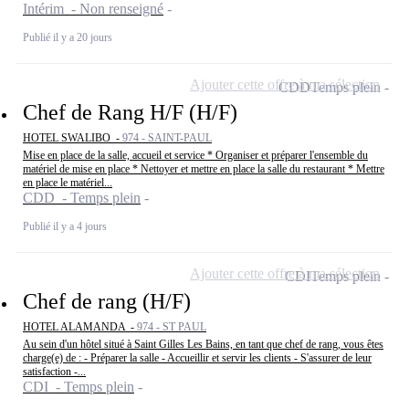
Intérim - Non renseigné
Publié il y a 20 jours
Ajouter cette offre à ma sélection
CDD
Temps plein
Chef de Rang H/F (H/F)
HOTEL SWALIBO -
974 - SAINT-PAUL
Mise en place de la salle, accueil et service * Organiser et préparer l'ensemble du
matériel de mise en place * Nettoyer et mettre en place la salle du restaurant * Mettre
en place le matériel...
CDD - Temps plein
Publié il y a 4 jours
Ajouter cette offre à ma sélection
CDI
Temps plein
Chef de rang (H/F)
HOTEL ALAMANDA -
974 - ST PAUL
Au sein d'un hôtel situé à Saint Gilles Les Bains, en tant que chef de rang, vous êtes
charge(e) de : - Préparer la salle - Accueillir et servir les clients - S'assurer de leur
satisfaction -...
CDI - Temps plein