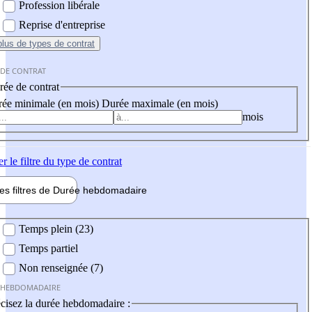
Profession libérale
Reprise d'entreprise
plus
de types de contrat
 DE CONTRAT
ée de contrat
ée minimale (en mois)
Durée maximale (en mois)
mois
er
le filtre du type de contrat
les filtres de
Durée hebdo
madaire
 hebdomadaire
Temps plein (23)
Temps partiel
Non renseignée (7)
 HEBDOMADAIRE
cisez la durée hebdomadaire :