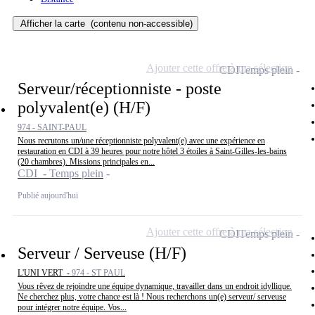
Afficher la carte
(contenu non-accessible)
Ajouter cette offre à ma sélection
CDI
Temps plein
Serveur/réceptionniste - poste
polyvalent(e) (H/F)
974 - SAINT-PAUL
Nous recrutons un/une réceptionniste polyvalent(e) avec une expérience en
restauration en CDI à 39 heures pour notre hôtel 3 étoiles à Saint-Gilles-les-bains
(20 chambres). Missions principales en...
CDI - Temps plein
Publié aujourd'hui
Ajouter cette offre à ma sélection
CDI
Temps plein
Serveur / Serveuse (H/F)
L'UNI VERT -
974 - ST PAUL
Vous rêvez de rejoindre une équipe dynamique, travailler dans un endroit idyllique.
Ne cherchez plus, votre chance est là ! Nous recherchons un(e) serveur/ serveuse
pour intégrer notre équipe. Vos...