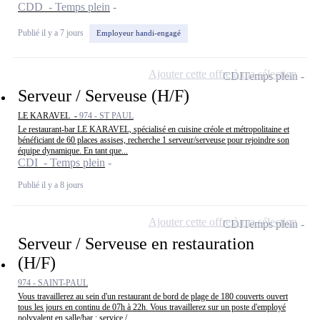
CDD - Temps plein
Publié il y a 7 jours
Employeur handi-engagé
Ajouter cette offre à ma sélection
CDI
Temps plein
Serveur / Serveuse (H/F)
LE KARAVEL -
974 - ST PAUL
Le restaurant-bar LE KARAVEL, spécialisé en cuisine créole et métropolitaine et
bénéficiant de 60 places assises, recherche 1 serveur/serveuse pour rejoindre son
équipe dynamique. En tant que...
CDI - Temps plein
Publié il y a 8 jours
Ajouter cette offre à ma sélection
CDI
Temps plein
Serveur / Serveuse en restauration
(H/F)
974 - SAINT-PAUL
Vous travaillerez au sein d'un restaurant de bord de plage de 180 couverts ouvert
tous les jours en continu de 07h à 22h. Vous travaillerez sur un poste d'employé
polyvalent en salle/bar : service /...