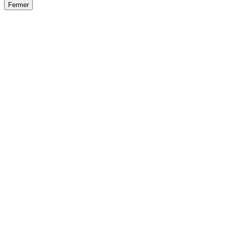
Fermer
Fermer
le détail de l'offre
/
Offre
sur
Offre précéden