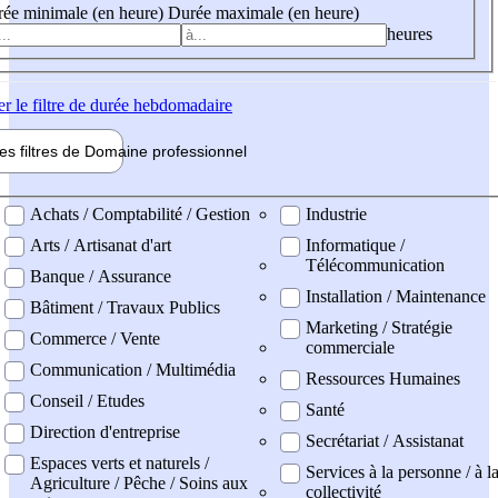
ée minimale (en heure)
Durée maximale (en heure)
heures
er
le filtre de durée hebdomadaire
les filtres de
Domaine pro
fessionnel
ne professionel
Achats / Comptabilité / Gestion
Industrie
Arts / Artisanat d'art
Informatique /
Télécommunication
Banque / Assurance
Installation / Maintenance
Bâtiment / Travaux Publics
Marketing / Stratégie
Commerce / Vente
commerciale
Communication / Multimédia
Ressources Humaines
Conseil / Etudes
Santé
Direction d'entreprise
Secrétariat / Assistanat
Espaces verts et naturels /
Services à la personne / à l
Agriculture / Pêche / Soins aux
collectivité