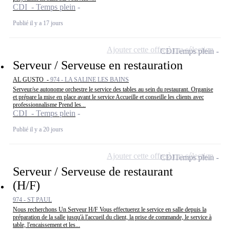
CDI - Temps plein
Publié il y a 17 jours
Ajouter cette offre à ma sélection
CDI
Temps plein
Serveur / Serveuse en restauration
AL GUSTO -
974 - LA SALINE LES BAINS
Serveur/se autonome orchestre le service des tables au sein du restaurant. Organise
et prépare la mise en place avant le service Accueille et conseille les clients avec
professionnalisme Prend les...
CDI - Temps plein
Publié il y a 20 jours
Ajouter cette offre à ma sélection
CDI
Temps plein
Serveur / Serveuse de restaurant
(H/F)
974 - ST PAUL
Nous recherchons Un Serveur H/F Vous effectuerez le service en salle depuis la
préparation de la salle jusqu'à l'accueil du client, la prise de commande, le service à
table, l'encaissement et les...