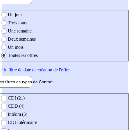
e création de l'offre
Un jour
Trois jours
Une semaine
Deux semaines
Un mois
Toutes les offres
er
le filtre de date de création de l'offre
les filtres de types de
Contrat
de contrat
CDI (21)
CDD (4)
Intérim (5)
CDI Intérimaire