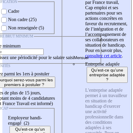
IFICATION
par France travail,
Cap emploi et ses
Cadre
partenaires pour ses
actions concrètes en
Non cadre (25)
faveur du recrutement,
Non renseignée (5)
de l’intégration et de
l’accompagnement de
IRE BRUT MINIMUM
ses collaborateurs en
situation de handicap.
re minimum
Pour en savoir plus,
consultez cet article
.
ssez une périodicité pour le salaire saisi
Entreprise adaptée
NITÉS
Qu'est-ce qu'une
z parmi les 1ers à postuler
entreprise adaptée
?
urquoi serez-vous parmi les
premiers à postuler ?
L'entreprise adaptée
es de plus de 15 jours,
permet à un travailleur
tant moins de 4 candidatures
en situation de
t France Travail est informé)
handicap d'exercer
ICAP
une activité
professionnelle dans
Employeur handi-
des conditions
engagé (2)
adaptées à ses
Qu'est-ce qu'un
capacités. Pour en