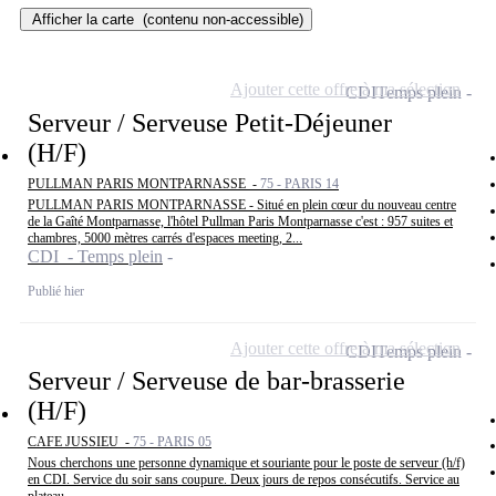
Afficher la carte
(contenu non-accessible)
Ajouter cette offre à ma sélection
CDI
Temps plein
Serveur / Serveuse Petit-Déjeuner
(H/F)
PULLMAN PARIS MONTPARNASSE -
75 - PARIS 14
PULLMAN PARIS MONTPARNASSE - Situé en plein cœur du nouveau centre
de la Gaîté Montparnasse, l'hôtel Pullman Paris Montparnasse c'est : 957 suites et
chambres, 5000 mètres carrés d'espaces meeting, 2...
CDI - Temps plein
Publié hier
Ajouter cette offre à ma sélection
CDI
Temps plein
Serveur / Serveuse de bar-brasserie
(H/F)
CAFE JUSSIEU -
75 - PARIS 05
Nous cherchons une personne dynamique et souriante pour le poste de serveur (h/f)
en CDI. Service du soir sans coupure. Deux jours de repos consécutifs. Service au