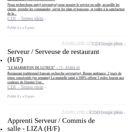
Nous recherchons un(e) serveur(se) pour assurer le service en salle, accueillir les
clients, prendre les commandes, servir les plats et boissons, et veiller à la satisfaction
de la...
CDI - Temps plein
Publié il y a 8 jours
Ajouter cette offre à ma sélection
CDI
Temps plein
Serveur / Serveuse de restaurant
(H/F)
"LE MARMITON DE LUTECE" -
75 - PARIS 05
Restaurant traditionnel français recherche serveur(se). Bonne ambiance. 2 jours de
repos consécutifs (en semaine) La mutuelle santé à 100% offerte 5 polos fournit aux
couleurs de l'équipe Une...
CDI - Temps plein
Publié il y a 9 jours
Ajouter cette offre à ma sélection
CDD
Temps plein
Apprenti Serveur / Commis de
salle - LIZA (H/F)