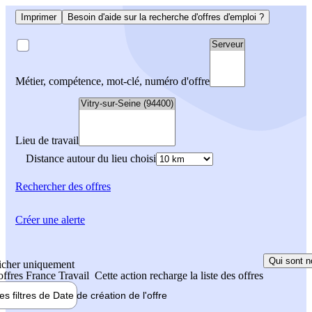
Imprimer
Besoin d'aide sur la recherche d'offres d'emploi ?
Métier, compétence, mot-clé, numéro d'offre
Lieu de travail
Distance autour du lieu choisi
Rechercher
des offres
Créer une alerte
Qui sont n
icher uniquement
 offres France Travail
Cette action recharge la liste des offres
les filtres de
Date de création
de l'offre