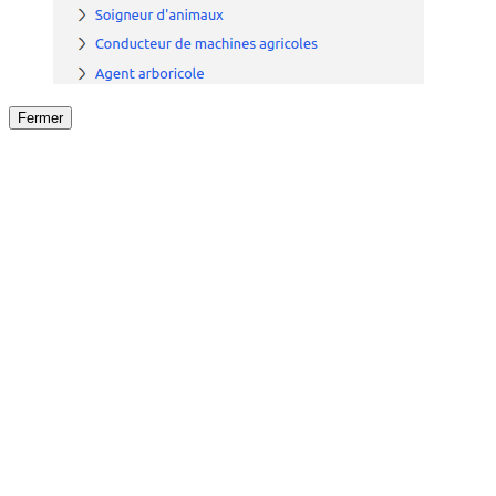
Fermer
Fermer
le détail de l'offre
/
Offre
sur
Offre précéden