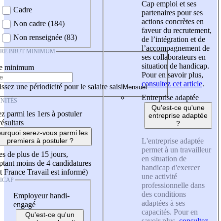
Cap emploi et ses
Cadre
partenaires pour ses
actions concrètes en
Non cadre (184)
faveur du recrutement,
Non renseignée (83)
de l’intégration et de
l’accompagnement de
IRE BRUT MINIMUM
ses collaborateurs en
situation de handicap.
re minimum
Pour en savoir plus,
consultez cet article
.
ssez une périodicité pour le salaire saisi
Entreprise adaptée
NITÉS
Qu'est-ce qu'une
z parmi les 1ers à postuler
entreprise adaptée
résultats
?
urquoi serez-vous parmi les
L'entreprise adaptée
premiers à postuler ?
permet à un travailleur
es de plus de 15 jours,
en situation de
tant moins de 4 candidatures
handicap d'exercer
t France Travail est informé)
une activité
ICAP
professionnelle dans
des conditions
Employeur handi-
adaptées à ses
engagé
capacités. Pour en
Qu'est-ce qu'un
savoir plus,
consultez