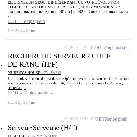
REJOIGNEZ UN GROUPE INDÉPENDANT OÙ VOTRE ÉVOLUTION
COMPTE AUTANT QUE VOTRE TALENT ! QUI SOMMES-NOUS ? - 5
restaurants ouverts entre septembre 2017 et juin 2025. - Concept : restaurant-cave à
vin...
CDI - Temps plein
Publié il y a 7 jours
Ajouter cette offre à ma sélection
CDD
Temps partiel
RECHERCHE SERVEUR / CHEF
DE RANG (H/F)
MURPHY'S HOUSE -
75 - PARIS
Pub Irlandais au coeur du quartier de l'Opéra recherche un serveur confirmé, sachant
gérer son rang sur des services de midi, de soir, et les jours de matchs. Aimable,
accueillant,...
CDD - Temps partiel
Publié il y a 8 jours
Ajouter cette offre à ma sélection
CDI
Temps plein
Serveur/Serveuse (H/F)
LE METRO -
92 - MALAKOFF