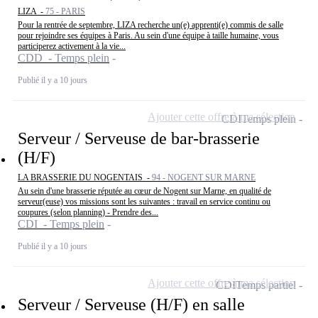
LIZA -
75 - PARIS
Pour la rentrée de septembre, LIZA recherche un(e) apprenti(e) commis de salle
pour rejoindre ses équipes à Paris. Au sein d'une équipe à taille humaine, vous
participerez activement à la vie...
CDD - Temps plein
Publié il y a 10 jours
Ajouter cette offre à ma sélection
CDI
Temps plein
Serveur / Serveuse de bar-brasserie
(H/F)
LA BRASSERIE DU NOGENTAIS -
94 - NOGENT SUR MARNE
Au sein d'une brasserie réputée au cœur de Nogent sur Marne, en qualité de
serveur(euse) vos missions sont les suivantes : travail en service continu ou
coupures (selon planning) - Prendre des...
CDI - Temps plein
Publié il y a 10 jours
Ajouter cette offre à ma sélection
CDI
Temps partiel
Serveur / Serveuse (H/F) en salle