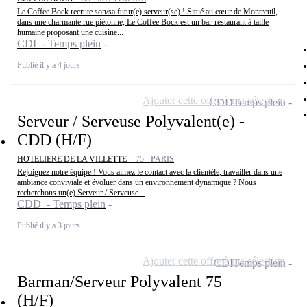
Le Coffee Bock recrute son/sa futur(e) serveur(se) ! Situé au cœur de Montreuil,
dans une charmante rue piétonne, Le Coffee Bock est un bar-restaurant à taille
humaine proposant une cuisine...
CDI - Temps plein
Publié il y a 4 jours
Ajouter cette offre à ma sélection
CDD
Temps plein
Serveur / Serveuse Polyvalent(e) -
CDD (H/F)
HOTELIERE DE LA VILLETTE -
75 - PARIS
Rejoignez notre équipe ! Vous aimez le contact avec la clientèle, travailler dans une
ambiance conviviale et évoluer dans un environnement dynamique ? Nous
recherchons un(e) Serveur / Serveuse...
CDD - Temps plein
Publié il y a 3 jours
Ajouter cette offre à ma sélection
CDI
Temps plein
Barman/Serveur Polyvalent 75
(H/F)