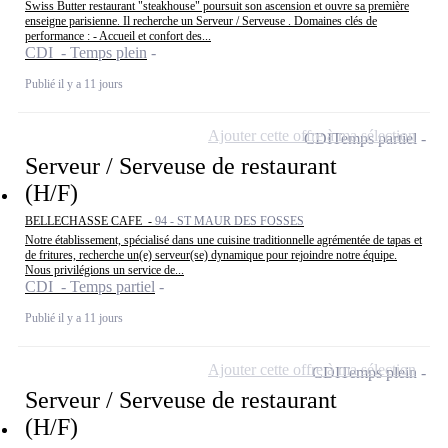
Swiss Butter restaurant "steakhouse" poursuit son ascension et ouvre sa première
enseigne parisienne. Il recherche un Serveur / Serveuse . Domaines clés de
performance : - Accueil et confort des...
CDI - Temps plein
Publié il y a 11 jours
Ajouter cette offre à ma sélection
CDI
Temps partiel
Serveur / Serveuse de restaurant
(H/F)
BELLECHASSE CAFE -
94 - ST MAUR DES FOSSES
Notre établissement, spécialisé dans une cuisine traditionnelle agrémentée de tapas et
de fritures, recherche un(e) serveur(se) dynamique pour rejoindre notre équipe.
Nous privilégions un service de...
CDI - Temps partiel
Publié il y a 11 jours
Ajouter cette offre à ma sélection
CDI
Temps plein
Serveur / Serveuse de restaurant
(H/F)