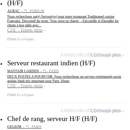
(H/F)
AGRAC -
75 - PARIS 09
Nous recherchons un(e) Serveur(se) pour notre restaurant Traditionnel cuisine
Française. Descriptif du poste: Vous serez en charge: - d'accueillir et d'installer les
clients à leur table avec...
CDI - Temps plein
Publié il y a 4 jours
Ajouter cette offre à ma sélection
CDI
Temps plein
Serveur restaurant indien (H/F)
MAYFAIR GARDEN -
75 - PARIS
DEUX POSTES A POURVOIR. Nous recherchons un serveur expérimenté savoir
anglais hindi très important pour Paris 16eme
CDI - Temps plein
Publié il y a 6 jours
Ajouter cette offre à ma sélection
CDI
Temps plein
Chef de rang, serveur H/F (H/F)
GEGEOR -
75 - PARIS