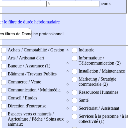
heures
er
le filtre de durée hebdomadaire
les filtres de
Domaine pro
fessionnel
ne professionel
Achats / Comptabilité / Gestion
Industrie
Arts / Artisanat d'art
Informatique /
Télécommunication (2)
Banque / Assurance (1)
Installation / Maintenance
Bâtiment / Travaux Publics
Marketing / Stratégie
Commerce / Vente
commerciale (2)
Communication / Multimédia
Ressources Humaines
Conseil / Etudes
Santé
Direction d'entreprise
Secrétariat / Assistanat
Espaces verts et naturels /
Services à la personne / à l
Agriculture / Pêche / Soins aux
collectivité (1)
animaux