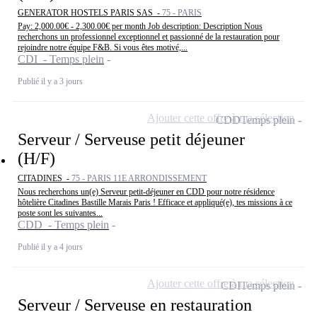
GENERATOR HOSTELS PARIS SAS -
75 - PARIS
Pay: 2,000.00€ - 2,300.00€ per month Job description: Description Nous
recherchons un professionnel exceptionnel et passionné de la restauration pour
rejoindre notre équipe F&B. Si vous êtes motivé,...
CDI - Temps plein
Publié il y a 3 jours
Ajouter cette offre à ma sélection
CDD
Temps plein
Serveur / Serveuse petit déjeuner
(H/F)
CITADINES -
75 - PARIS 11E ARRONDISSEMENT
Nous recherchons un(e) Serveur petit-déjeuner en CDD pour notre résidence
hôtelière Citadines Bastille Marais Paris ! Efficace et appliqué(e), tes missions à ce
poste sont les suivantes...
CDD - Temps plein
Publié il y a 4 jours
Ajouter cette offre à ma sélection
CDI
Temps plein
Serveur / Serveuse en restauration