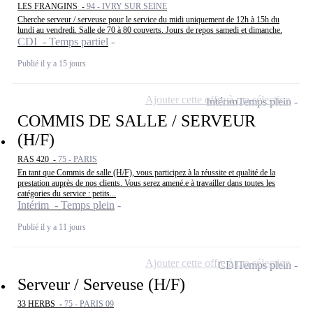
LES FRANGINS -
94 - IVRY SUR SEINE
Cherche serveur / serveuse pour le service du midi uniquement de 12h à 15h du
lundi au vendredi. Salle de 70 à 80 couverts. Jours de repos samedi et dimanche.
CDI - Temps partiel
Publié il y a 15 jours
Ajouter cette offre à ma sélection
Intérim
Temps plein
COMMIS DE SALLE / SERVEUR
(H/F)
RAS 420 -
75 - PARIS
En tant que Commis de salle (H/F), vous participez à la réussite et qualité de la
prestation auprès de nos clients. Vous serez amené.e à travailler dans toutes les
catégories du service : petits...
Intérim - Temps plein
Publié il y a 11 jours
Ajouter cette offre à ma sélection
CDI
Temps plein
Serveur / Serveuse (H/F)
33 HERBS -
75 - PARIS 09