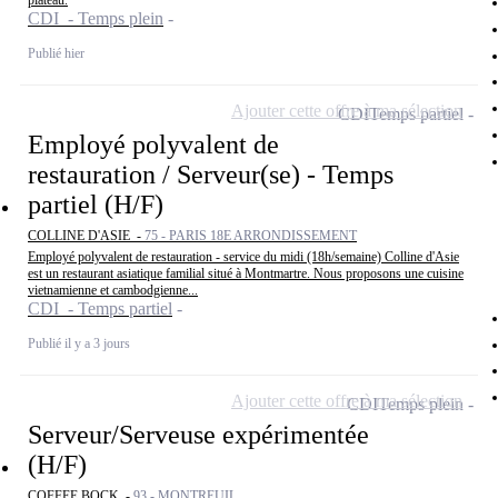
plateau.
CDI - Temps plein
Publié hier
Ajouter cette offre à ma sélection
CDI
Temps partiel
Employé polyvalent de
restauration / Serveur(se) - Temps
partiel (H/F)
COLLINE D'ASIE -
75 - PARIS 18E ARRONDISSEMENT
Employé polyvalent de restauration - service du midi (18h/semaine) Colline d'Asie
est un restaurant asiatique familial situé à Montmartre. Nous proposons une cuisine
vietnamienne et cambodgienne...
CDI - Temps partiel
Publié il y a 3 jours
Ajouter cette offre à ma sélection
CDI
Temps plein
Serveur/Serveuse expérimentée
(H/F)
COFFEE BOCK -
93 - MONTREUIL