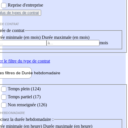
Reprise d'entreprise
plus
de types de contrat
 DE CONTRAT
ée de contrat
ée minimale (en mois)
Durée maximale (en mois)
mois
er
le filtre du type de contrat
les filtres de
Durée hebdo
madaire
 hebdomadaire
Temps plein (124)
Temps partiel (17)
Non renseignée (126)
 HEBDOMADAIRE
cisez la durée hebdomadaire :
ée minimale (en heure)
Durée maximale (en heure)